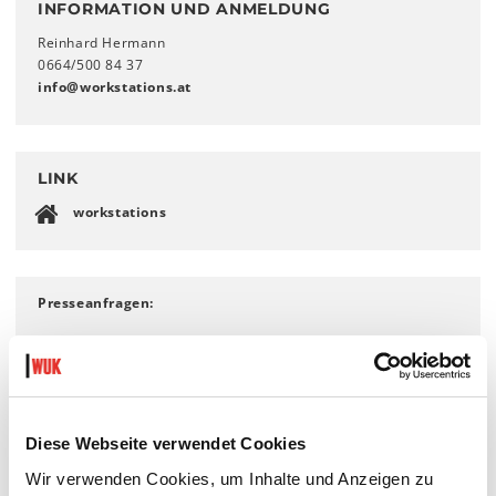
INFORMATION UND ANMELDUNG
Reinhard Hermann
0664/500 84 37
info
@
workstations
.
at
LINK
workstations
Presseanfragen:
Reinhard Herrmann
rei.herrmann
@
aon
.
at
0664 500 84 37
Diese Webseite verwendet Cookies
Wir verwenden Cookies, um Inhalte und Anzeigen zu