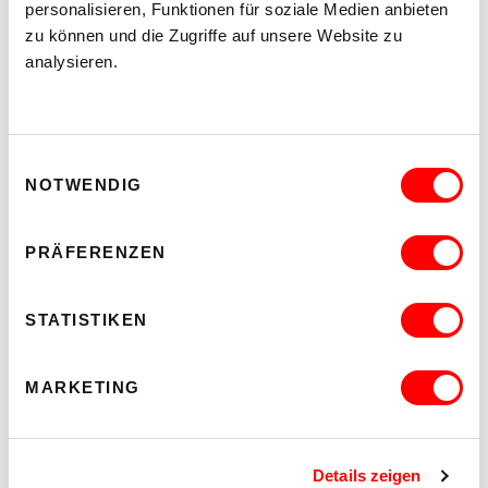
personalisieren, Funktionen für soziale Medien anbieten
zu können und die Zugriffe auf unsere Website zu
DIESE VERANSTALTUNGEN KÖNNTEN
analysieren.
DICH AUCH INTERESSIEREN:
Einwilligungsauswahl
NOTWENDIG
PRÄFERENZEN
STATISTIKEN
MARKETING
BUCHBINDEREI-WORKSHOP FÜR KINDER
Details zeigen