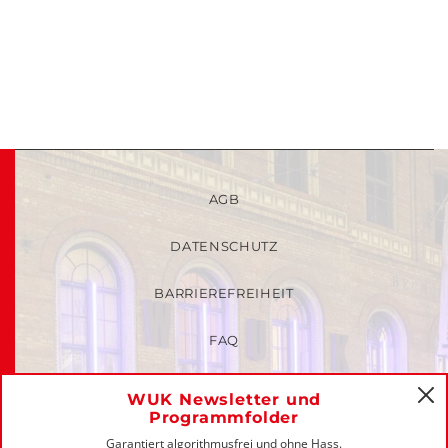
AGB
DATENSCHUTZ
BARRIEREFREIHEIT
FAQ
KINDER- UND JUGENDSCHUTZRICHTLINIEN
WUK Newsletter und
C
Programmfolder
MITGLIEDER-LOGIN
Garantiert algorithmusfrei und ohne Hass.