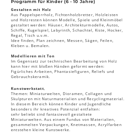
Programm für Kinder (6 - 10 Jahre)
Gestalten mit Holz
Aus Pappelsperrholz, Fichtenholzbretter, Holzleisten
und Holzresten können Modelle, Spiele und Kleinmöbel
gestaltet werden: Häuser, Architekturmodelle, Autos,
Schiffe, Kugelspiel, Labyrinth, Schachtel, Kiste, Hocker,
Regal, Tisch u.v.m.
Idee finden, Plan zeichnen, Messen, Sägen, Feilen,
Kleben u. Bemalen.
Modellieren mit Ton
Im Gegensatz zur technischen Bearbeitung von Holz
kann hier mit bloßen Händen geformt werden:
Figürliches Arbeiten, Phantasiefiguren, Reliefs und
Gebrauchskeramik.
Kunstwerkstatt
‚
Themen: Miniaturwelten, Dioramen, Collagen und
Skulpturen mit Naturmaterialien und Recyclingmaterial.
In diesem Bereich können Kinder und Jugendliche
besonders ihr kreatives Potenzial entfalten:
sehr beliebt sind fantasievoll gestaltete
Miniaturwelten. Aus einem Fundus von Materialien,
gesammelten Verpackungen, Knetmassen, Acrylfarben
entstehen kleine Kunstwerke.