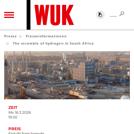
SUC
SUCHE
TOGGLE NAVIGATION
Presse
Presseinformationen
The scramble of hydrogen in South Africa
ZEIT
Mo 16.3.2026
19.00
PREIS
Eintritt freie Spende