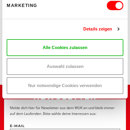
PRESSEKONTAKT
MARKETING
David Walch
Presse Attac
presse
@
attac
.
at
+43 (0)1 544 00 10
Details zeigen
+43 (0)650 544 00 10
Alle Cookies zulassen
Barrierefrei zugänglich
.
Auswahl zulassen
Veranstalter*innen: WUK und Attac
Nur notwendige Cookies verwenden
NEWSLETTER
Melde dich hier für Newsletter aus dem WUK an und bleib immer
auf dem Laufenden. Bitte wähle deine Interessen aus:
E-MAIL