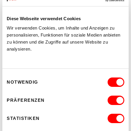
18.30 Uhr
Einlass
19.00 Uhr
Beginn
Diese Webseite verwendet Cookies
Wir verwenden Cookies, um Inhalte und Anzeigen zu
BESTUHLT
personalisieren, Funktionen für soziale Medien anbieten
zu können und die Zugriffe auf unsere Website zu
analysieren.
LINKS
Attac Österreich
Filmwebsite mit weiteren Infos
Einwilligungsauswahl
Report The Scramble of Hydrogen
NOTWENDIG
PRÄFERENZEN
BARRIEREFREIHEIT IM WUK
STATISTIKEN