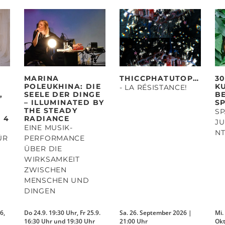
MARINA
THICCPHATUTOPIAS
3
POLEUKHINA: DIE
K
- LA RÉSISTANCE!
,
SEELE DER DINGE
B
– ILLUMINATED BY
S
THE STEADY
SP
 4
RADIANCE
JU
EINE MUSIK-
N
ÜR
PERFORMANCE
ÜBER DIE
WIRKSAMKEIT
ZWISCHEN
MENSCHEN UND
DINGEN
6,
Do 24.9. 19:30 Uhr, Fr 25.9.
Sa. 26. September 2026 |
Mi.
16:30 Uhr und 19:30 Uhr
21:00 Uhr
Okt