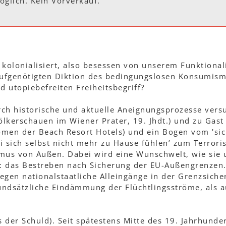
glich. Kein Vorverkauf.
t kolonialisiert, also besessen von unserem Funktiona
aufgenötigten Diktion des bedingungslosen Konsumism
 utopiebefreiten Freiheitsbegriff?
rch historische und aktuelle Aneignungsprozesse vers
lkerschauen im Wiener Prater, 19. Jhdt.) und zu Gast
men der Beach Resort Hotels) und ein Bogen vom 'sic
i sich selbst nicht mehr zu Hause fühlen’ zum Terror
mus von Außen. Dabei wird eine Wunschwelt, wie sie 
gt: das Bestreben nach Sicherung der EU-Außengrenzen.
gen nationalstaatliche Alleingänge in der Grenzsiche
undsätzliche Eindämmung der Flüchtlingsströme, als 
 der Schuld). Seit spätestens Mitte des 19. Jahrhunder