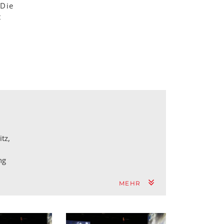
 Die
t
tz,
ng
MEHR