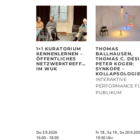
teilen
teilen
1×1 KURATORIUM
THOMAS
KENNENLERNEN –
BALLHAUSEN,
ÖFFENTLICHES
THOMAS C. DESI
NETZWERKTREFFEN
PETER KOGER:
IM WUK
SYNKOPE -
KOLLAPSOLOGIE
INTERAKTIVE
PERFORMANCE F
PUBLIKUM
Do 3.9.2026
Fr 18., Sa 19., So 20.9.202
16.00 - 18.00
19:30 Uhr