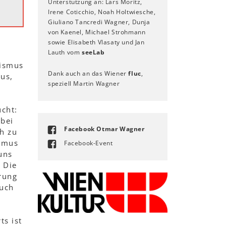
Unterstützung an: Lars Moritz,
Irene Coticchio, Noah Holtwiesche,
Giuliano Tancredi Wagner, Dunja
von Kaenel, Michael Strohmann
sowie Elisabeth Vlasaty und Jan
Lauth vom
seeLab
lismus
Dank auch an das Wiener
fluc
,
us,
speziell Martin Wagner
ucht:
 bei
Facebook Otmar Wagner
h zu
ismus
Facebook-Event
uns
 Die
rung
auch
ts ist