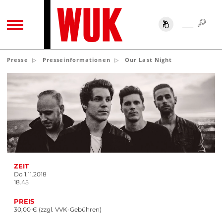
SUC
SUCHE
TOGGLE NAVIGATION
Presse
Presseinformationen
Our Last Night
ZEIT
Do 1.11.2018
18.45
PREIS
30,00 € (zzgl. VVK-Gebühren)