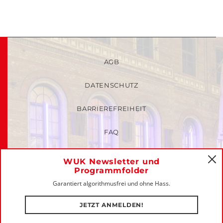
AGB
DATENSCHUTZ
BARRIEREFREIHEIT
FAQ
KINDER- UND JUGENDSCHUTZRICHTLINIEN
WUK Newsletter und
C
Programmfolder
MITGLIEDER-LOGIN
Garantiert algorithmusfrei und ohne Hass.
IMPRESSUM
JETZT ANMELDEN!