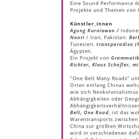
Eine Sound Performance de
Projekte und Themen von 
Künstler_innen
Agung Kurniawan /
Indone
Noori
/ Iran, Pakistan.
Ber
Tunesien.
transparadiso (P
Ägypten.
Ein Projekt von
Grammatik
Richter, Klaus Schafler, mi
"One Belt Many Roads" unt
Orten entlang Chinas welt
wie sich Neokolonialismus
Abhängigkeiten oder Geog
Abhängigkeitsverhältnisse
Belt, One Road
, ist das w
Warentransports zwischen 
China zur größten Wirtscha
wird in verschiedenen dafü