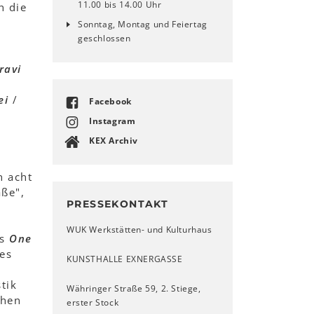
11.00 bis 14.00 Uhr
h die
Sonntag, Montag und Feiertag
geschlossen
ravi
ei
/
Facebook
Instagram
KEX Archiv
n acht
aße",
PRESSEKONTAKT
WUK Werkstätten- und Kulturhaus
ls
One
es
KUNSTHALLE EXNERGASSE
h
tik
Währinger Straße 59, 2. Stiege,
chen
erster Stock