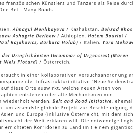
s französischen Künstlers und Tänzers als Reise durc
One Belt. Many Roads.
sien.
Almagul Menlibayeva
/ Kazhakstan.
Behzad Khos
hanu Ashagrie Deribew
/ Äthiopien.
Hatem Bouria
l /
aul Rajakovics, Barbara Holub)
/ Italien.
Yara Mekaw
 der Dringlichkeiten
(
Grammar of Urgencies
)
(Maren
t Niels Plotard)
/ Österreich.
ersucht in einer kollaborativen Versuchsanordnung a
umspannender Infrastrukturinitiative "Neue Seidenstr
 auf diese Orte auswirkt, welche neuen Arten von
raphien entstehen oder alte Mechanismen von
n wiederholt werden.
Belt and Road Initiative
, ehema
ohl umfassendste globale Projekt zur Beschleunigung d
Asien und Europa (inklusive Österreich), mit dem sic
ftsmacht der Welt erklären will. Die notwendige Logis
r errichteten Korridoren zu Land (mit einem gigantis