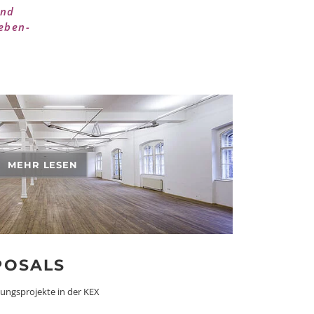
und
eben-
MEHR LESEN
POSALS
lungsprojekte in der KEX