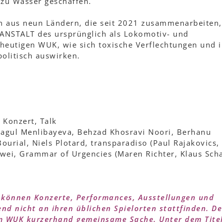
 zu Wasser geschaffen.
en aus neun Ländern, die seit 2021 zusammenarbeiten,
ANSTALT des ursprünglich als Lokomotiv- und
heutigen WUK, wie sich toxische Verflechtungen und i
olitisch auswirken.
 Konzert, Talk
agul Menlibayeva, Behzad Khosravi Noori, Berhanu
urial, Niels Plotard, transparadiso (Paul Rajakovics,
wei, Grammar of Urgencies (Maren Richter, Klaus Scha
können Konzerte, Performances, Ausstellungen und
nd nicht an ihren üblichen Spielorten stattfinden. D
im WUK kurzerhand gemeinsame Sache. Unter dem Tite