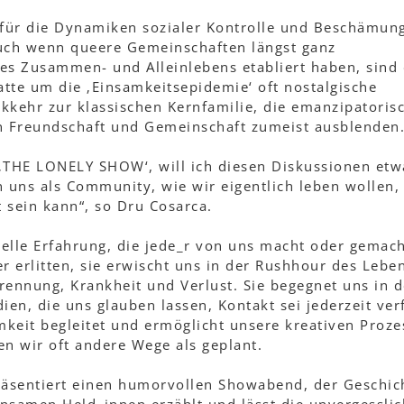
t für die Dynamiken sozialer Kontrolle und Beschämun
uch wenn queere Gemeinschaften längst ganz
es Zusammen- und Alleinlebens etabliert haben, sind 
tte um die ‚Einsamkeitsepidemie‘ oft nostalgische
kkehr zur klassischen Kernfamilie, die emanzipatoris
n Freundschaft und Gemeinschaft zumeist ausblenden
‚THE LONELY SHOW‘, will ich diesen Diskussionen etw
n uns als Community, wie wir eigentlich leben wollen,
t sein kann“, so Dru Cosarca.
selle Erfahrung, die jede_r von uns macht oder gemach
r erlitten, sie erwischt uns in der Rushhour des Lebe
rennung, Krankheit und Verlust. Sie begegnet uns in 
n, die uns glauben lassen, Kontakt sei jederzeit ver
mkeit begleitet und ermöglicht unsere kreativen Proze
en wir oft andere Wege als geplant.
räsentiert einen humorvollen Showabend, der Geschic