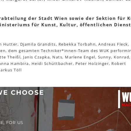
rabteilung der Stadt Wien sowie der Sektion für 
nisteriums für Kunst, Kultur, öffentlichen Diens
n Hutter, Djamila Grandits, Rebekka Torbahn, Andreas Fleck,
nen, dem gesamten Techniker*innen-Team des WUK performi
itte Theißl, Janis Czapka, Nats, Marlene Engel, Sunny, Konrad
Anna Hambira, Heidi Schüttbacher, Peter Holzinger, Robert
arkus Töll
WE CHOOSE
E, FOR US