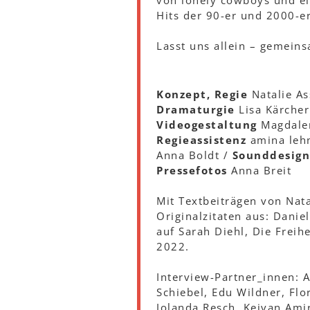
von lonely cowboys und ei
Hits der 90-er und 2000-e
Lasst uns allein – gemein
Konzept, Regie
Natalie A
Dramaturgie
Lisa Kärcher
Videogestaltung
Magdalen
Regieassistenz
amina leh
Anna Boldt /
Sounddesign
Pressefotos
Anna Breit
Mit Textbeiträgen von Nat
Originalzitaten aus: Danie
auf Sarah Diehl, Die Freihe
2022.
Interview-Partner_innen: A
Schiebel, Edu Wildner, Fl
Jolanda Resch, Keivan Amir