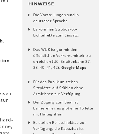
chen
HINWEISE
Die Vorstellungen sind in
deutscher Sprache.
Es kommen Stroboskop-
Lichteffekte zum Einsatz.
h,
Das WUK ist gut mit den
öffentlichen Verkehrsmitteln zu
tion
erreichen (U6, Straßenbahn 37,
38, 40, 41, 42).
Google-Maps
Für das Publikum stehen
Sitzplätze auf Stühlen ohne
eisen
Armlehnen zur Verfügung.
atur
Der Zugang zum Saal ist
barrierefrei, es gibt eine Toilette
mit Haltegriffen.
nhard-
Es stehen Rollstuhlplätze zur
onne,
Verfügung, die Kapazität ist
sata,