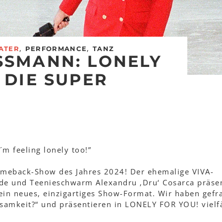
,
,
ATER
PERFORMANCE
TANZ
SSMANN: LONELY
 DIE SUPER
I´m feeling lonely too!”
meback-Show des Jahres 2024! Der ehemalige VIVA-
de und Teenieschwarm Alexandru ‚Dru‘ Cosarca präsen
n neues, einzigartiges Show-Format. Wir haben gefra
samkeit?“ und präsentieren in LONELY FOR YOU! vielfä