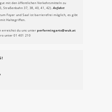
gut mit den öffentlichen Verkehrsmitteln zu
6, Straßenbahn 37, 38, 40, 41, 42).
Anfahrt
um Foyer und Saal ist barrierefrei möglich, es gibt
 mit Haltegriffen.
n erreichst du uns unter
performingarts
@
wuk
.
at
üro unter 01 401 210
S!
m