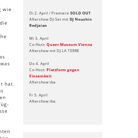
g wie
Di 2. April / Premiere
SOLD OUT
Aftershow DJ-Set mit
DJ Noushin
die
Redjaian
che
Mi 3. April
.
Co-Host:
Queer Museum Vienna
Aftershow mit DJ LA TERRE
as
 was
Do 4. April
Co-Host:
Plattform gegen
Einsamkeit
Aftershow tba
t hat.
ns
Fr 5. April
den
Aftershow tba
füg-
sse
hten