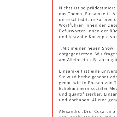
Nichts ist so prädestinier
das Thema ‚Einsamkeit‘. A
unterschiedliche Formen d
Wortführer_innen der Deba
Befürworter_innen der Rüc
und lustvolle Konzepte vo
„Mit meiner neuen Show, 
entgegensetzen. Wir frage
am Alleinsein z.B. auch gu
Einsamkeit ist eine univer
Sie wird herbeigesehnt ode
genau wie in Phasen von T
Echokammern sozialer Medie
und quantifizierbar. Einsa
und Vorhaben. Alleine geh
Alexandru ‚Dru‘ Cosarca p