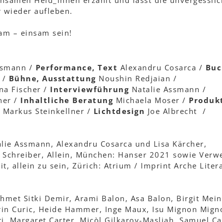
nsamen Held_innen erzählt und lässt die unvergessli
r wieder aufleben.
sam – einsam sein!
ssmann /
Performance, Text
Alexandru Cosarca /
Buc
 /
Bühne, Ausstattung
Noushin Redjaian /
a Fischer /
Interviewführung
Natalie Assmann /
ner /
Inhaltliche Beratung
Michaela Moser /
Produk
Markus Steinkellner /
Lichtdesign
Joe Albrecht /
alie Assmann, Alexandru Cosarca und Lisa Kärcher,
l Schreiber, Allein, München: Hanser 2021 sowie Verw
it, allein zu sein, Zürich: Atrium / Imprint Arche Liter
hmet Sitki Demir, Arami Balon, Asa Balon, Birgit Mei
orin Curic, Heide Hammer, Inge Maux, Isu Mignon Mign
i, Margaret Carter, Micòl Gilkarov-Masliah, Samuel Ca