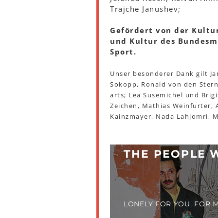
Trajche Janushev;
Gefördert von der Kultu
und Kultur des Bundesmi
Sport.
Unser besonderer Dank gilt Ja
Sokopp, Ronald von den Ster
arts; Lea Susemichel und Brig
Zeichen, Mathias Weinfurter, 
Kainzmayer, Nada Lahjomri, M
THE PEOPLE 
LONELY FOR YOU, FOR M