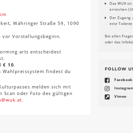
Das WUK ist 
erreichen (U
com
Der Zugang z
rkeit, Währinger Straße 59, 1090
eine Toilette
 vor Vorstellungsbeginn.
Bei allen Frage
oder das Infob
orming arts entscheidest
st.
d
€ 10
.
FOLLOW U
 Wahlpreissystem findest du
Facebook
Kulturpasses melden sich mit
Instagra
 Scan oder Foto des gültigen
Vimeo
s
@
wuk
.
at
.