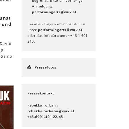
begrenzt. Bitte um vorherige
Anmeldung:
performingarts
@
wuk
.
at
Kunst
t und
Bei allen Fragen erreichst du uns
unter
performingarts
@
wuk
.
at
oder das Infobüro unter +43 1 401
210.
 David
ng
, Samo
Pressefotos
Pressekontakt
Rebekka Torbahn
rebekka.torbahn
@
wuk
.
at
+43-6991-401 22-45