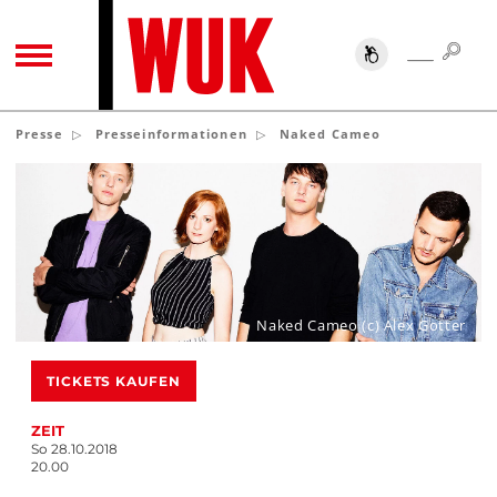
SUC
SUCHE
TOGGLE NAVIGATION
Presse
Presseinformationen
Naked Cameo
Naked Cameo (c) Alex Gotter
TICKETS KAUFEN
ZEIT
So 28.10.2018
20.00