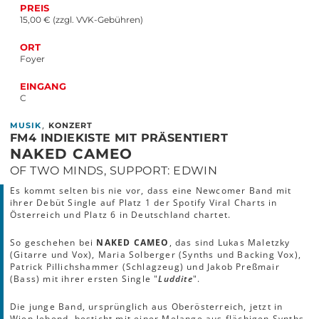
PREIS
15,00 € (zzgl. VVK-Gebühren)
ORT
Foyer
EINGANG
C
,
MUSIK
KONZERT
FM4 INDIEKISTE MIT PRÄSENTIERT
NAKED CAMEO
OF TWO MINDS, SUPPORT: EDWIN
Es kommt selten bis nie vor, dass eine Newcomer Band mit
ihrer Debüt Single auf Platz 1 der Spotify Viral Charts in
Österreich und Platz 6 in Deutschland chartet.
So geschehen bei
NAKED CAMEO
, das sind Lukas Maletzky
(Gitarre und Vox), Maria Solberger (Synths und Backing Vox),
Patrick Pillichshammer (Schlagzeug) und Jakob Preßmair
(Bass) mit ihrer ersten Single "
Luddite
".
Die junge Band, ursprünglich aus Oberösterreich, jetzt in
Wien lebend, besticht mit einer Melange aus flächigen Synths,