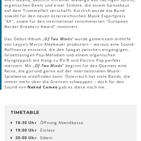
organischen Beats und einer Stimme, die einem Gänsehaut
auf dem Trommelfell verschafft. Kürzlich wurde die Band
sowohl für den neuen österreichischen Musik Exportpreis
"XA", sowie für den international renommierten "European
Border Breakers Award" nominiert.
Das Debut-Album „
Of Two Minds
“ wurde gemeinsam mithilfe
von Leyya’s Marco Kleebauer produziert – woraus eine Sound-
Raffinesse entstand, die den Spagat zwischen eingängigen,
falsettlastigen Pop-Melodien und einem organischen
Klangteppich mit Hang zu R’n’B und Electro Pop perfekt
meistert. Mit „
Of Two Minds
“ beginnt für das Quartett eine
Reise, die gut und gerne auf der internationalen Musik-
Spielwiese stattfinden kann. Österreich hat viele Bands, die
immer mehr über die Grenzen schwappen – doch für den
Sound von
Naked Cameo
gab es diese noch nie.
TIMETABLE
18:30 Uhr
Öffnung Abendkassa
19:00 Uhr
Einlass
20:00 Uhr
Edwin