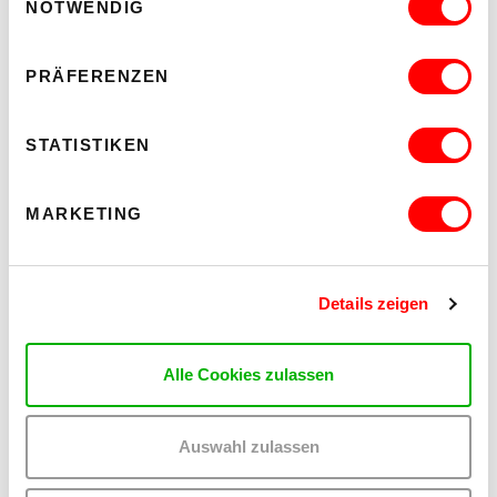
DER TÄUBLING
NOTWENDIG
PLATZKONZERTE 2026
Di 11.8.2026
20.30
PRÄFERENZEN
Hof
STATISTIKEN
MEHR LESEN
MARKETING
Details zeigen
Alle Cookies zulassen
Auswahl zulassen