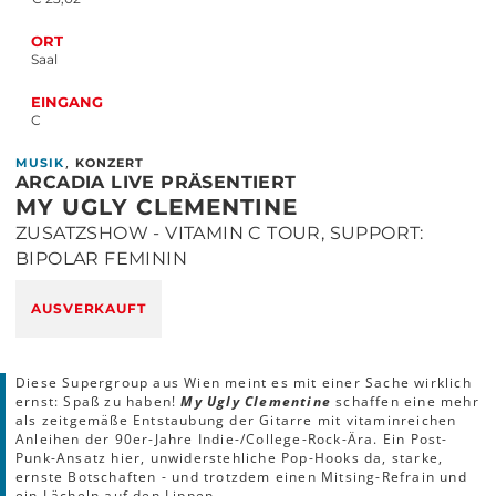
ORT
Saal
EINGANG
C
,
MUSIK
KONZERT
ARCADIA LIVE PRÄSENTIERT
MY UGLY CLEMENTINE
ZUSATZSHOW - VITAMIN C TOUR, SUPPORT:
BIPOLAR FEMININ
AUSVERKAUFT
Diese Supergroup aus Wien meint es mit einer Sache wirklich
ernst: Spaß zu haben!
My Ugly Clementine
schaffen eine mehr
als zeitgemäße Entstaubung der Gitarre mit vitaminreichen
Anleihen der 90er-Jahre Indie-/College-Rock-Ära. Ein Post-
Punk-Ansatz hier, unwiderstehliche Pop-Hooks da, starke,
ernste Botschaften - und trotzdem einen Mitsing-Refrain und
ein Lächeln auf den Lippen.