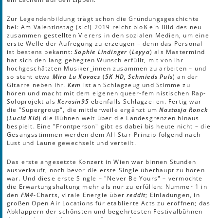
Zur Legendenbildung trägt schon die Gründungsgeschichte
bei: Am Valentinstag (sic!) 2019 reicht bloß ein Bild des neu
zusammen gestellten Vierers in den sozialen Medien, um eine
erste Welle der Aufregung zu erzeugen – denn das Personal
ist bestens bekannt:
Sophie Lindinger
(
Leyya
) als Mastermind
hat sich den lang gehegten Wunsch erfüllt, mit von ihr
hochgeschätzten Musiker_innen zusammen zu arbeiten – und
so steht etwa
Mira Lu Kovacs
(
5K HD, Schmieds Puls
) an der
Gitarre neben ihr.
Kem
ist an Schlagzeug und Stimme zu
hören und macht mit dem eigenen queer-feministischen Rap-
Soloprojekt als
Kerosin95
ebenfalls Schlagzeilen. Fertig war
die "Supergroup", die mittlerweile ergänzt um
Nastasja Ronck
(
Lucid Kid
) die Bühnen weit über die Landesgrenzen hinaus
bespielt. Eine "Frontperson" gibt es dabei bis heute nicht – die
Gesangsstimmen werden dem All-Star-Prinzip folgend nach
Lust und Laune gewechselt und verteilt.
Das erste angesetzte Konzert in Wien war binnen Stunden
ausverkauft, noch bevor die erste Single überhaupt zu hören
war. Und diese erste Single – "Never Be Yours" – vermochte
die Erwartungshaltung mehr als nur zu erfüllen: Nummer 1 in
den
FM4
-Charts, virale Energie über
reddit
; Einladungen, in
großen Open Air Locations für etablierte Acts zu eröffnen; das
Abklappern der schönsten und begehrtesten Festivalbühnen