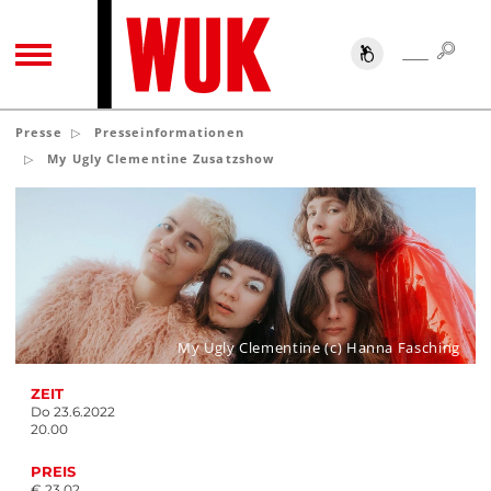
SUC
SUCHE
TOGGLE NAVIGATION
Presse
Presseinformationen
My Ugly Clementine Zusatzshow
My Ugly Clementine (c) Hanna Fasching
ZEIT
Do 23.6.2022
20.00
PREIS
€ 23,02