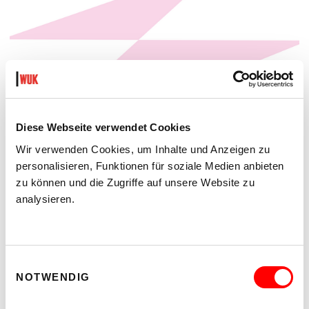
Diese Webseite verwendet Cookies
Wir verwenden Cookies, um Inhalte und Anzeigen zu
personalisieren, Funktionen für soziale Medien anbieten
PLATZKONZERTE 2026
zu können und die Zugriffe auf unsere Website zu
EIN DIVERSES PROGRAMM FÜR EIN DIVERSES
analysieren.
PUBLIKUM
Di 11.8.2026 - Do 27.8.2026
20:30 Uhr
Hof
Einwilligungsauswahl
NOTWENDIG
MEHR LESEN