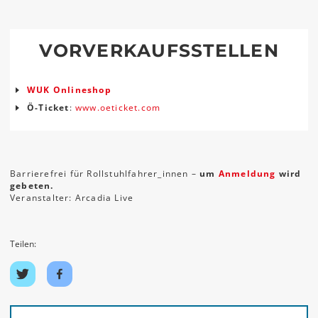
VORVERKAUFSSTELLEN
WUK Onlineshop
Ö-Ticket
:
www.oeticket.com
Barrierefrei für Rollstuhlfahrer_innen –
um
Anmeldung
wird
gebeten.
Veranstalter: Arcadia Live
Teilen:
Auf
Auf
Twitter
Facebook
teilen
teilen