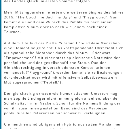
des Landes gleich im ersten Sommer folgten.
Mehr Mitsingparolen lieferten die weiteren Singles des Jahres
2019, "The Good The Bad The Ugly" und "Playground". Nun
kommt die Band dem Wunsch des Publikums nach einem
kompletten Album ebenso nach wie jenem nach einer
Tournee.
Auf dem Titelbild der Platte "Vitamin C" wird dem Menschen
eine Clementine gereicht. Das kraftspendende Obst zieht sich
als symbolische Metapher durch das Album – Stichwort
"Empowerment"! Mit einer stets spielerischen Note wird der
persönliche und der gesellschaftliche Status Quo der
Gleichberechtigung in verschiedensten Konstellationen
verhandelt ("Playground"), werden komplizierte Beziehungen
durchleuchtet oder wird mit offensivem Selbstbewusstsein
Mut zugesprochen ("Peptalk").
Den gleichzeitig ernsten wie humoristischen Unterton mag
man Sophie Lindinger nicht immer gleich ansehen, aber der
Schalk sitzt ihr im Nacken: Schon für die Namensfindung der
von ihr zusammen gestellten Band sind das Verbiegen
popkultureller Referenzen nur schwer zu verleugnen.
Clementinen sind übrigens ein Hybrid aus süßen Mandarinen