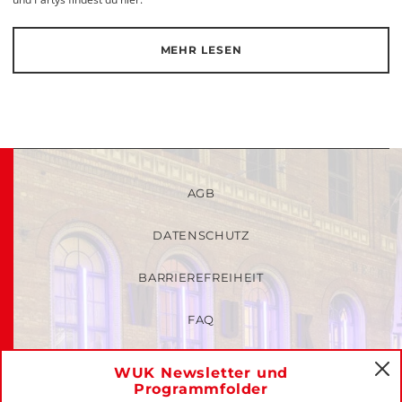
MEHR LESEN
AGB
DATENSCHUTZ
BARRIEREFREIHEIT
FAQ
KINDER- UND JUGENDSCHUTZRICHTLINIEN
WUK Newsletter und
C
Programmfolder