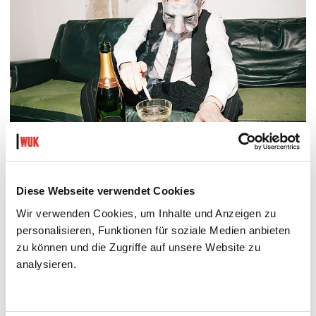
DER TÄUBLING
PLATZKONZERTE 2026
Diese Webseite verwendet Cookies
Di 11.8.2026
Wir verwenden Cookies, um Inhalte und Anzeigen zu
20.30
personalisieren, Funktionen für soziale Medien anbieten
Hof
zu können und die Zugriffe auf unsere Website zu
analysieren.
MEHR LESEN