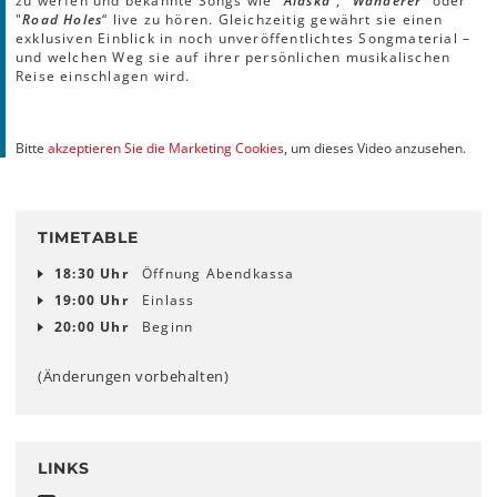
zu werfen und bekannte Songs wie "
Alaska
“, "
Wanderer
“ oder
"
Road Holes
“ live zu hören. Gleichzeitig gewährt sie einen
exklusiven Einblick in noch unveröffentlichtes Songmaterial –
und welchen Weg sie auf ihrer persönlichen musikalischen
Reise einschlagen wird.
Bitte
akzeptieren Sie die Marketing Cookies
, um dieses Video anzusehen.
TIMETABLE
18:30 Uhr
Öffnung Abendkassa
19:00 Uhr
Einlass
20:00 Uhr
Beginn
(Änderungen vorbehalten)
LINKS