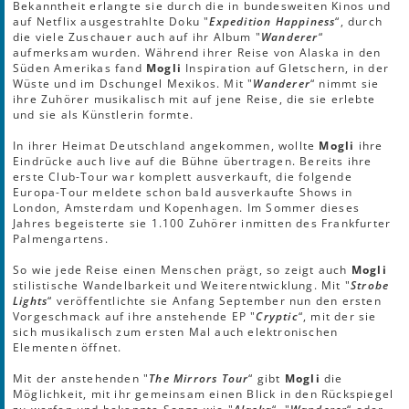
Bekanntheit erlangte sie durch die in bundesweiten Kinos und
auf Netflix ausgestrahlte Doku "
Expedition Happiness
“, durch
die viele Zuschauer auch auf ihr Album "
Wanderer
“
aufmerksam wurden. Während ihrer Reise von Alaska in den
Süden Amerikas fand
Mogli
Inspiration auf Gletschern, in der
Wüste und im Dschungel Mexikos. Mit "
Wanderer
“ nimmt sie
ihre Zuhörer musikalisch mit auf jene Reise, die sie erlebte
und sie als Künstlerin formte.
In ihrer Heimat Deutschland angekommen, wollte
Mogli
ihre
Eindrücke auch live auf die Bühne übertragen. Bereits ihre
erste Club-Tour war komplett ausverkauft, die folgende
Europa-Tour meldete schon bald ausverkaufte Shows in
London, Amsterdam und Kopenhagen. Im Sommer dieses
Jahres begeisterte sie 1.100 Zuhörer inmitten des Frankfurter
Palmengartens.
So wie jede Reise einen Menschen prägt, so zeigt auch
Mogli
stilistische Wandelbarkeit und Weiterentwicklung. Mit "
Strobe
Lights
“ veröffentlichte sie Anfang September nun den ersten
Vorgeschmack auf ihre anstehende EP "
Cryptic
“, mit der sie
sich musikalisch zum ersten Mal auch elektronischen
Elementen öffnet.
Mit der anstehenden "
The Mirrors Tour
“ gibt
Mogli
die
Möglichkeit, mit ihr gemeinsam einen Blick in den Rückspiegel