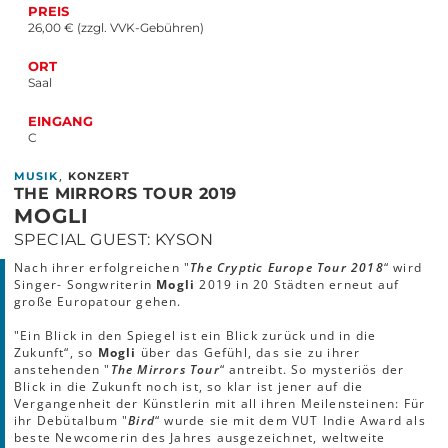
PREIS
26,00 € (zzgl. VVK-Gebühren)
ORT
Saal
EINGANG
C
,
MUSIK
KONZERT
THE MIRRORS TOUR 2019
MOGLI
SPECIAL GUEST: KYSON
Nach ihrer erfolgreichen "
The Cryptic Europe Tour 2018
“ wird
Singer- Songwriterin
Mogli
2019 in 20 Städten erneut auf
große Europatour gehen.
"Ein Blick in den Spiegel ist ein Blick zurück und in die
Zukunft“, so
Mogli
über das Gefühl, das sie zu ihrer
anstehenden "
The Mirrors Tour
“ antreibt. So mysteriös der
Blick in die Zukunft noch ist, so klar ist jener auf die
Vergangenheit der Künstlerin mit all ihren Meilensteinen: Für
ihr Debütalbum "
Bird
“ wurde sie mit dem VUT Indie Award als
beste Newcomerin des Jahres ausgezeichnet, weltweite