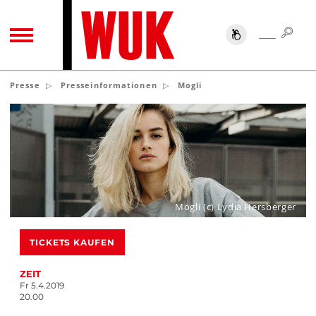
SUC
SUCHE
TOGGLE NAVIGATION
Presse
Presseinformationen
Mogli
Mogli (c) Lydia Hersberger
TICKETS KAUFEN
ZEIT
Fr 5.4.2019
20.00