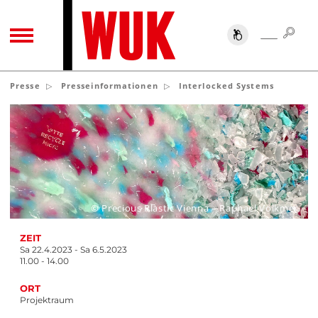
SUC
SUCHE
TOGGLE NAVIGATION
Presse
Presseinformationen
Interlocked Systems
© Precious Plastic Vienna – Raphael Volkmer
ZEIT
Sa 22.4.2023 - Sa 6.5.2023
11.00 - 14.00
ORT
Projektraum