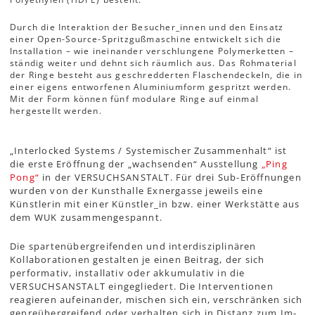
Durch die Interaktion der Besucher_innen und den Einsatz
einer Open-Source-Spritzgußmaschine entwickelt sich die
Installation – wie ineinander verschlungene Polymerketten –
ständig weiter und dehnt sich räumlich aus. Das Rohmaterial
der Ringe besteht aus geschredderten Flaschendeckeln, die in
einer eigens entworfenen Aluminiumform gespritzt werden.
Mit der Form können fünf modulare Ringe auf einmal
hergestellt werden.
„Interlocked Systems / Systemischer Zusammenhalt“ ist
die erste Eröffnung der „wachsenden“ Ausstellung
„Ping
Pong“
in der VERSUCHSANSTALT. Für drei Sub-Eröffnungen
wurden von der Kunsthalle Exnergasse jeweils eine
Künstlerin mit einer Künstler_in bzw. einer Werkstätte aus
dem WUK zusammengespannt.
Die spartenübergreifenden und interdisziplinären
Kollaborationen gestalten je einen Beitrag, der sich
performativ, installativ oder akkumulativ in die
VERSUCHSANSTALT eingegliedert. Die Interventionen
reagieren aufeinander, mischen sich ein, verschränken sich
genreübergreifend oder verhalten sich in Distanz zum Im-