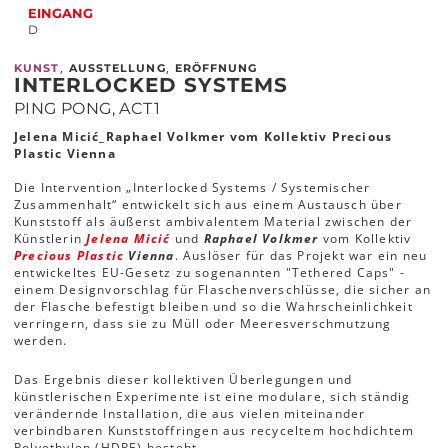
EINGANG
D
,
,
KUNST
AUSSTELLUNG
ERÖFFNUNG
INTERLOCKED SYSTEMS
PING PONG, ACT1
Jelena Micić_Raphael Volkmer vom Kollektiv Precious
Plastic Vienna
Die Intervention „Interlocked Systems / Systemischer
Zusammenhalt“ entwickelt sich aus einem Austausch über
Kunststoff als äußerst ambivalentem Material zwischen der
Künstlerin
Jelena Micić
und
Raphael Volkmer
vom Kollektiv
Precious Plastic
Vienna
. Auslöser für das Projekt war ein neu
entwickeltes EU-Gesetz zu sogenannten "Tethered Caps" -
einem Designvorschlag für Flaschenverschlüsse, die sicher an
der Flasche befestigt bleiben und so die Wahrscheinlichkeit
verringern, dass sie zu Müll oder Meeresverschmutzung
werden.
Das Ergebnis dieser kollektiven Überlegungen und
künstlerischen Experimente ist eine modulare, sich ständig
verändernde Installation, die aus vielen miteinander
verbindbaren Kunststoffringen aus recyceltem hochdichtem
Polyethylen (HDPE) besteht.