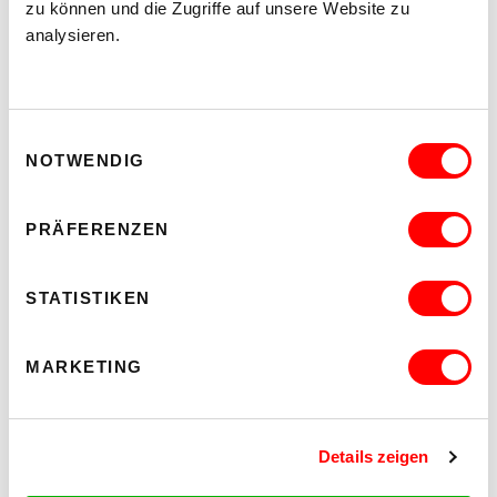
zu können und die Zugriffe auf unsere Website zu
analysieren.
Einwilligungsauswahl
NOTWENDIG
PRÄFERENZEN
DER TÄUBLING
PLATZKONZERTE 2026
Di 11.8.2026
STATISTIKEN
20.30
Hof
MARKETING
MEHR LESEN
Details zeigen