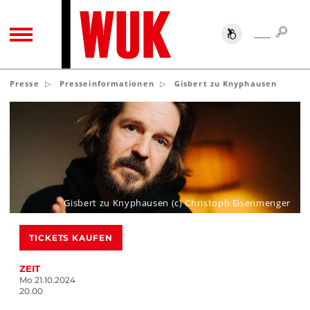
SUC
SUCHE
TOGGLE NAVIGATION
Presse
Presseinformationen
Gisbert zu Knyphausen
Gisbert zu Knyphausen (c) Christoph Eisenmenger
TICKETS KAUFEN
ZEIT
Mo 21.10.2024
20.00