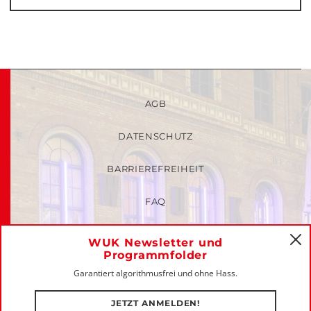
AGB
DATENSCHUTZ
BARRIEREFREIHEIT
FAQ
KINDER- UND JUGENDSCHUTZRICHTLINIEN
WUK Newsletter und
C
Programmfolder
MITGLIEDER-LOGIN
Garantiert algorithmusfrei und ohne Hass.
IMPRESSUM
JETZT ANMELDEN!