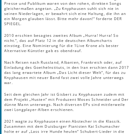
Presse und Publikum waren von den rohen, direkten Songs
gleichermaßen angetan. „Zu Knyphausen suhlt sich nie in
seinen Niederlagen, er bewahrt sich eine Haltung, die ihn an
ein Morgen glauben lässt. Bitte mehr davon!“ forderte DER
SPIEGEL.
2010 erschien besagtes zweites Album „Hurra! Hurra! So
nicht.“, das auf Platz 12 in die deutschen Albumcharts
einstieg. Eine Nominierung für die 1Live Krone als bester
Alternative-Künstler gab es obendrauf.
Nach Reisen nach Russland, Albanien, Frankreich oder, auf
Einladung des GoetheInstituts, in den Iran erschien dann 2017
das lang erwartete Album „Das Licht dieser Welt“, für das zu
Knyphausen mit neuer Band fast zwei volle Jahre unterwegs
war.
Seit dem gleichen Jahr ist Gisbert zu Knyphausen zudem mit
dem Projekt „Husten“ mit Produzent Moses Schneider und Der
dünne Mann unterwegs. Nach diversen EPs sind mittlerweile
zwei Longplayer-Alben erschienen.
2021 wagte zu Knyphausen einen Abstecher in die Klassik.
Zusammen mit dem Duisburger Pianisten Kai Schumacher
holte er auf „Lass irre Hunde heulen“ Schubert-Lieder in die