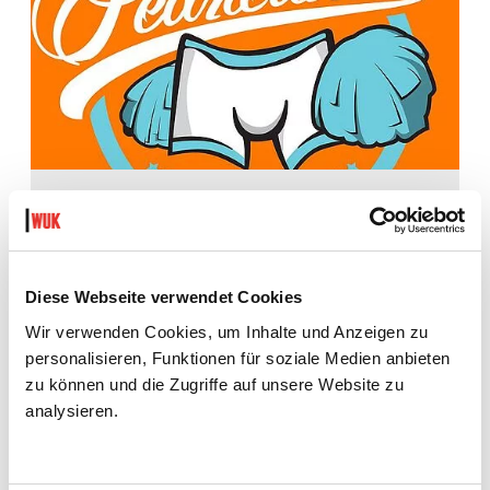
Die Fearleaders sind eine männliche Cheerleadergruppe in
Wien. "Wir wollten Sexismus, Homophobie und
Männerdominanz im Sport den Kampf ansagen", sagt Andy im
Interview mit der Zeit. Gegründet wurden die Fearleaders 2012.
Sie treten in den Spielpausen der Bouts des Vienna Roller Derby
Teams auf.
Diese Webseite verwendet Cookies
MEHR
Wir verwenden Cookies, um Inhalte und Anzeigen zu
personalisieren, Funktionen für soziale Medien anbieten
zu können und die Zugriffe auf unsere Website zu
NUR PARTY?
analysieren.
Du willst nicht zur Show, sondern nur zur Party? Ab
Mitternacht haben wir
Partytickets
zu
€ 5
, die du direkt am
Eingang erwerben kannst.