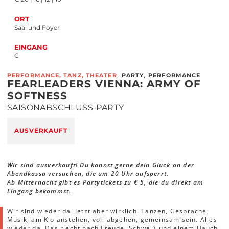
ORT
Saal und Foyer
EINGANG
C
,
,
PERFORMANCE, TANZ, THEATER
PARTY
PERFORMANCE
FEARLEADERS VIENNA: ARMY OF
SOFTNESS
SAISONABSCHLUSS-PARTY
AUSVERKAUFT
Wir sind ausverkauft! Du kannst gerne dein Glück an der
Abendkassa versuchen, die um 20 Uhr aufsperrt.
Ab Mitternacht gibt es Partytickets zu € 5, die du direkt am
Eingang bekommst.
Wir sind wieder da! Jetzt aber wirklich. Tanzen, Gespräche,
Musik, am Klo anstehen, voll abgehen, gemeinsam sein. Alles
wieder da. Das riecht nach Freude, Schweiß und einem Hauch