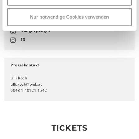
Kiki House of Dive
Eric big Clit
Nur notwendige Cookies verwenden
Queereeoké
Naughty Night
13
Pressekontakt
Ulli Koch
ulli.koch@wuk.at
0043 1 40121 1542
TICKETS