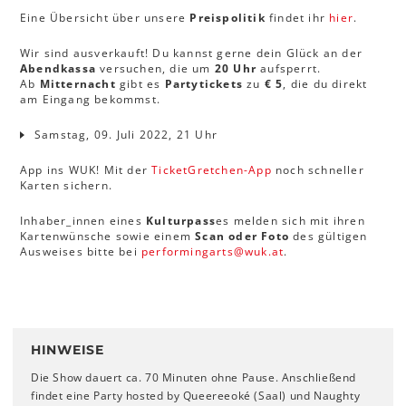
Eine Übersicht über unsere
Preispolitik
findet ihr
hier
.
Wir sind ausverkauft! Du kannst gerne dein Glück an der
Abendkassa
versuchen, die um
20 Uhr
aufsperrt.
Ab
Mitternacht
gibt es
Partytickets
zu
€ 5
, die du direkt
am Eingang bekommst.
Samstag, 09. Juli 2022, 21 Uhr
App ins WUK! Mit der
TicketGretchen-App
noch schneller
Karten sichern.
Inhaber_innen eines
Kulturpass
es melden sich mit ihren
Kartenwünsche sowie einem
Scan oder Foto
des gültigen
Ausweises bitte bei
performingarts
@
wuk
.
at
.
HINWEISE
Die Show dauert ca. 70 Minuten ohne Pause. Anschließend
findet eine Party hosted by Queereeoké (Saal) und Naughty