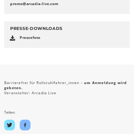
promo
@
arcadia-live
.
com
PRESSE-DOWNLOADS
Pressefoto
Barrierefrei für Rollstuhlfahrer_innen –
um Anmeldung wird
gebeten.
Veranstalter: Arcadia Live
Teilen:
Auf
Auf
Twitter
Facebook