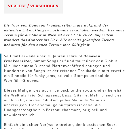
VERLEGT / VERSCHOBEN
Die Tour von Donavon Frankenreiter muss aufgrund der
aktuellen Entwicklungen nochmals verschoben werden. Der neue
Termin für die Show in Wien ist der 17.10.2022. Außerdem
wandert das Konzert ins Flex. Alle bereits gekauften Tickets
behalten für den neuen Termin ihre Gültigkeit.
Seit mittlerweile über 20 Jahren schreibt
Donavon
Frankenreiter
, nimmt Songs auf und tourt über den Globus.
Mit über einem Dutzend Plattenveröffentlichungen und
Hunderten von Songs ist der reisende Troubadour mittlerweile
ein Sinnbild für funky Jams, stilvolle Stomps und solide
Wohlfühl-Grooves.
Dieses Mal geht es auch live back to the roots und er bereist
die Welt als Trio: Schlagzeug, Bass, Gitarre. Mehr braucht es
auch nicht, um das Publikum jedes Mal aufs Neue zu
überzeugen. Der ehemalige Surfprofi ist dabei die
Unangestrengtheit in Person: charmant, originell und
unwiderstehlich.
Einfach ein echter Vor(wellen)reiter, der klassischen Rock,