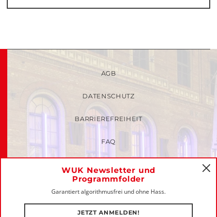
AGB
DATENSCHUTZ
BARRIEREFREIHEIT
FAQ
KINDER- UND JUGENDSCHUTZRICHTLINIEN
WUK Newsletter und
C
Programmfolder
MITGLIEDER-LOGIN
Garantiert algorithmusfrei und ohne Hass.
IMPRESSUM
JETZT ANMELDEN!