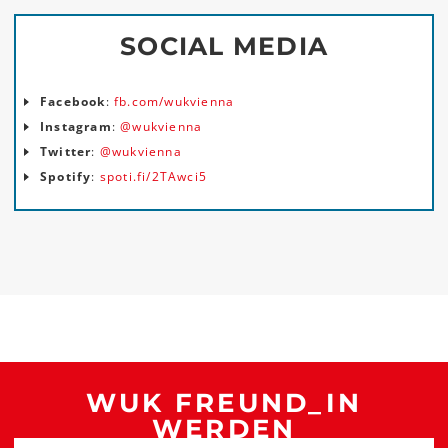
teilen
teilen
SOCIAL MEDIA
Facebook
:
fb.com/wukvienna
Instagram
:
@wukvienna
Twitter
:
@wukvienna
Spotify
:
spoti.fi/2TAwci5
WUK FREUND_IN
WERDEN