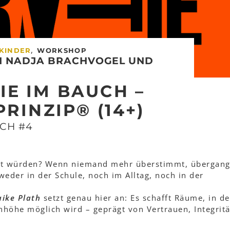
,
KINDER
WORKSHOP
N NADJA BRACHVOGEL UND
E IM BAUCH –
RINZIP® (14+)
CH #4
rt würden? Wenn niemand mehr überstimmt, übergan
eder in der Schule, noch im Alltag, noch in der
ike Plath
setzt genau hier an: Es schafft Räume, in d
höhe möglich wird – geprägt von Vertrauen, Integrit