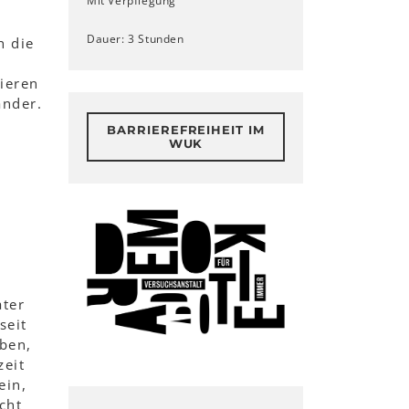
Mit Verpflegung
d
Dauer: 3 Stunden
h die
ieren
ander.
BARRIEREFREIHEIT IM
WUK
ater
seit
iben,
zeit
ein,
cht