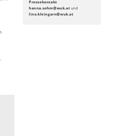
Pressekontakt
hanna.sohm
@
wuk
.
at
und
lino.kleingarn
@
wuk
.
at
n
.
n