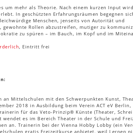
s um mehr als Theorie. Nach einem kurzen Input wir
erlebt. In geschützten Erfahrungsräumen begegnen sic
leichwürdige Menschen, jenseits von Autorität und
, gewohnte Rollen abzustreifen, mutiger zu kommuniz
okratie zu spüren – im Bauch, im Kopf und im Mitein
rderlich
, Eintritt frei
n:
in an Mittelschulen mit den Schwerpunkten Kunst, The
ember 2018 in Ausbildung beim Verein ACT eV Berlin, 
Trainerin für das Veto-Prinzip® Künste (Theater, Schre
st wendet es im Bereich Theater in der Schule und Frei
en an. Trainerin bei der Vienna Hobby Lobby (ein Ver
elschulen gratis Freizeitkurse anbietet, weil Lernen ni