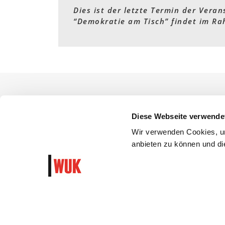
Dies ist der letzte Termin der Vera
“Demokratie am Tisch” findet im R
Barrierefrei zugänglich.
Diese Webseite verwende
Veranstalterin: WUK KinderKultur
Wir verwenden Cookies, um
anbieten zu können und die
WUK Newsletter und Progra
Garantiert algorithmusfrei und ohne Hass