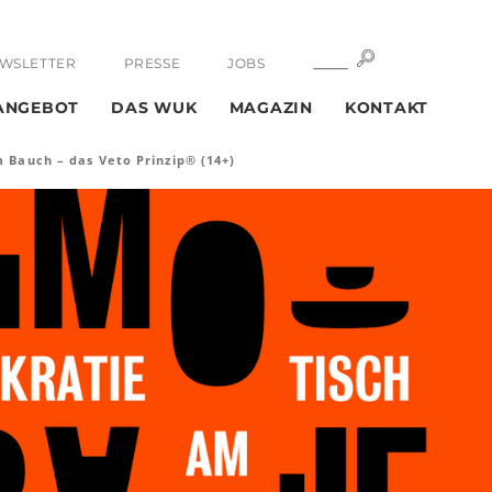
SUCHE
SUCHE
WSLETTER
PRESSE
JOBS
ANGEBOT
DAS WUK
MAGAZIN
KONTAKT
 Bauch – das Veto Prinzip® (14+)