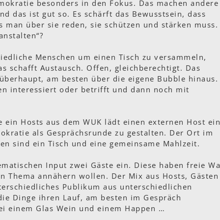
okratie besonders in den Fokus. Das machen andere
Und das ist gut so. Es schärft das Bewusstsein, dass
ss man über sie reden, sie schützen und stärken muss.
anstalten“?
schiedliche Menschen um einen Tisch zu versammeln,
s schafft Austausch. Offen, gleichberechtigt. Das
 überhaupt, am besten über die eigene Bubble hinaus.
en interessiert oder betrifft und dann noch mit
e ein Hosts aus dem WUK lädt einen externen Host ein
ratie als Gesprächsrunde zu gestalten. Der Ort im
gen sind ein Tisch und eine gemeinsame Mahlzeit.
ematischen Input zwei Gäste ein. Diese haben freie Wa
gen Thema annähern wollen. Der Mix aus Hosts, Gästen
terschiedliches Publikum aus unterschiedlichen
e Dinge ihren Lauf, am besten im Gespräch
bei einem Glas Wein und einem Happen …