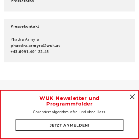
Pressefotos
Pressekontakt
Phädra Armyra
phaedra.armyra
@
wuk
.
at
+43-6991-401 22-45
WUK Newsletter und
C
TICKETS & PREISINFOS
Programmfolder
Garantiert algorithmusfrei und ohne Hass.
WUK Onlineshop
JETZT ANMELDEN!
TicketGretchen
:
ticketgretchen.com
Abendkassa WUK
: nach Verfügbarkeit, Währinger Straße