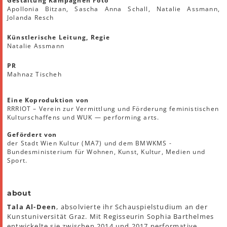
Gestaltung Kampagnen Foto
Apollonia Bitzan, Sascha Anna Schall, Natalie Assmann,
Jolanda Resch
Künstlerische Leitung, Regie
Natalie Assmann
PR
Mahnaz Tischeh
Eine Koproduktion von
RRRIOT – Verein zur Vermittlung und Förderung feministischen
Kulturschaffens und WUK — performing arts.
Gefördert von
der Stadt Wien Kultur (MA7) und dem BMWKMS -
Bundesministerium für Wohnen, Kunst, Kultur, Medien und
Sport.
about
Tala Al-Deen
, absolvierte ihr Schauspielstudium an der
Kunstuniversität Graz. Mit Regisseurin Sophia Barthelmes
entwickelte sie zwischen 2014 und 2017 performative