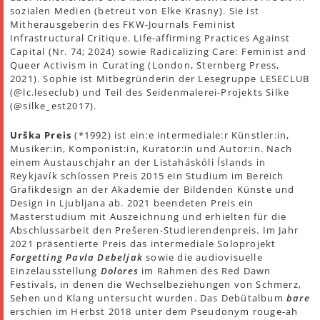
sozialen Medien (betreut von Elke Krasny). Sie ist
Mitherausgeberin des FKW-Journals Feminist
Infrastructural Critique. Life-affirming Practices Against
Capital (Nr. 74; 2024) sowie Radicalizing Care: Feminist and
Queer Activism in Curating (London, Sternberg Press,
2021). Sophie ist Mitbegründerin der Lesegruppe LESECLUB
(@lc.leseclub) und Teil des Seidenmalerei-Projekts Silke
(@silke_est2017).
Urška Preis
(*1992)
ist ein:e intermediale:r Künstler:in,
Musiker:in, Komponist:in, Kurator:in und Autor:in. Nach
einem Austauschjahr an der Listaháskóli Íslands in
Reykjavík schlossen Preis 2015 ein Studium im Bereich
Grafikdesign an der Akademie der Bildenden Künste und
Design in Ljubljana ab. 2021 beendeten Preis ein
Masterstudium mit Auszeichnung und erhielten für die
Abschlussarbeit den Prešeren-Studierendenpreis. Im Jahr
2021 präsentierte Preis das intermediale Soloprojekt
Forgetting Pavla Debeljak
sowie die audiovisuelle
Einzelausstellung
Dolores
im Rahmen des Red Dawn
Festivals, in denen die Wechselbeziehungen von Schmerz,
Sehen und Klang untersucht wurden. Das Debütalbum
bare
erschien im Herbst 2018 unter dem Pseudonym rouge-ah