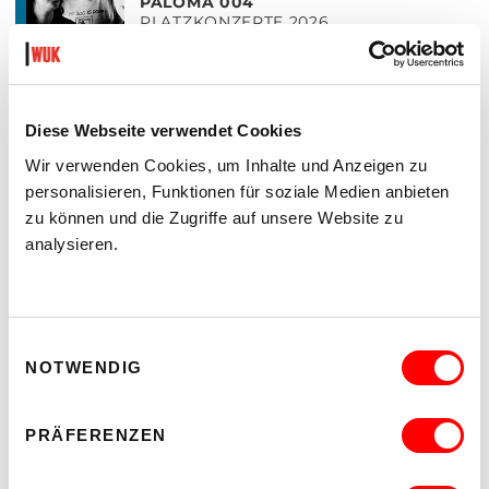
PALOMA 004
PLATZKONZERTE 2026
Mi 12.8.2026
Hof
MEHR
Diese Webseite verwendet Cookies
,
MUSIK
KONZERT
Wir verwenden Cookies, um Inhalte und Anzeigen zu
LIVE-MUSIK OPEN AIR
personalisieren, Funktionen für soziale Medien anbieten
MEL*E
PLATZKONZERTE 2026
zu können und die Zugriffe auf unsere Website zu
Do 13.8.2026
analysieren.
Hof
MEHR
,
MUSIK
KONZERT
Einwilligungsauswahl
LIVE-MUSIK OPEN AIR
NOTWENDIG
MANUL
PLATZKONZERTE 2026
Fr 14.8.2026
PRÄFERENZEN
Hof
MEHR