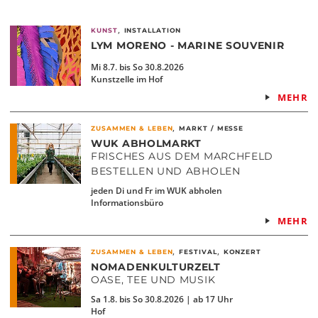
,
KUNST
INSTALLATION
LYM MORENO - MARINE SOUVENIR
Mi 8.7. bis So 30.8.2026
Kunstzelle im Hof
MEHR
,
ZUSAMMEN & LEBEN
MARKT / MESSE
WUK ABHOLMARKT
FRISCHES AUS DEM MARCHFELD
BESTELLEN UND ABHOLEN
jeden Di und Fr im WUK abholen
Informationsbüro
MEHR
,
,
ZUSAMMEN & LEBEN
FESTIVAL
KONZERT
NOMADENKULTURZELT
OASE, TEE UND MUSIK
Sa 1.8. bis So 30.8.2026 | ab 17 Uhr
Hof