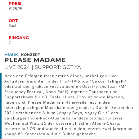
PREIS
€ 25,75
ORT
Saal
EINGANG
C
,
MUSIK
KONZERT
PLEASE MADAME
LIVE 2024 | SUPPORT: GOT'YA
Nach den Erfolgen ihrer ersten Alben, unzähligen Live-
Auftritten, darunter in der Pro7-TV-Show "Circus Halligalli"
oder auf den größten Festivalbühnen Österreichs (u.a. FM4
Frequency Festival, Nova Rock), eigenen Tourneen und
Supportshows für zB. Foals, Hurts, Provinz sowie Madsen,
haben sich Please Madame mittlerweile fest in den
deutschsprachigen Musikkalender gespielt. Das im September
2021 erschienene Album „Angry Boys, Angry Girls“ des
Salzburger Indie-Rock-Quartetts landete prompt für zwei
Wochen auf Platz 25 der österreichischen Album-Charts,
rotierte auf Ö3 und wurde allein in den letzten zwei Jahren bei
knapp 80 Konzerten auf die Bühne gebracht.