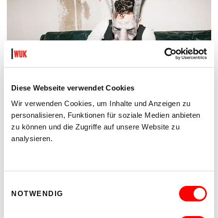
Diese Webseite verwendet Cookies
Wir verwenden Cookies, um Inhalte und Anzeigen zu
personalisieren, Funktionen für soziale Medien anbieten
zu können und die Zugriffe auf unsere Website zu
DER TÄUBLING
analysieren.
PLATZKONZERTE 2026
Di 11.8.2026
20.30
Hof
Einwilligungsauswahl
NOTWENDIG
MEHR LESEN