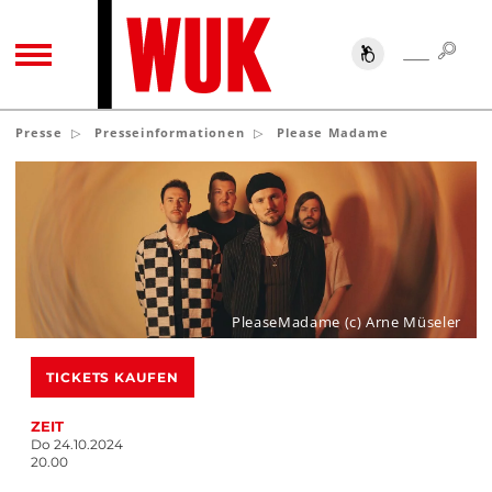
SUC
SUCHE
TOGGLE NAVIGATION
Presse
Presseinformationen
Please Madame
PleaseMadame (c) Arne Müseler
TICKETS KAUFEN
ZEIT
Do 24.10.2024
20.00