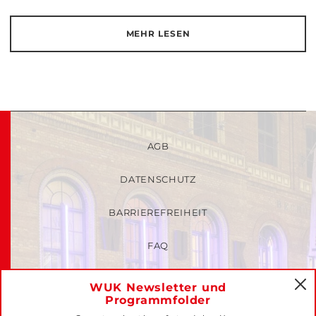
MEHR LESEN
AGB
DATENSCHUTZ
BARRIEREFREIHEIT
FAQ
KINDER- UND JUGENDSCHUTZRICHTLINIEN
WUK Newsletter und
C
Programmfolder
MITGLIEDER-LOGIN