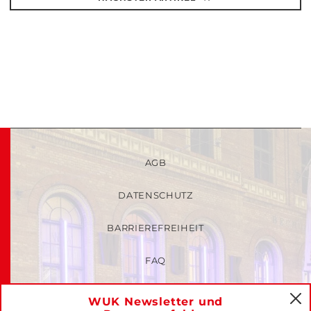
AGB
DATENSCHUTZ
BARRIEREFREIHEIT
FAQ
KINDER- UND JUGENDSCHUTZRICHTLINIEN
WUK Newsletter und
C