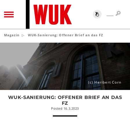
SUC
SUCHE
TOGGLE NAVIGATION
Magazin
WUK-Sanierung: Offener Brief an das FZ
WUK-
Sanierung:
Offener
Brief
an
das
(c) Heribert Corn
FZ
WUK-SANIERUNG: OFFENER BRIEF AN DAS
FZ
Posted 16.3.2023