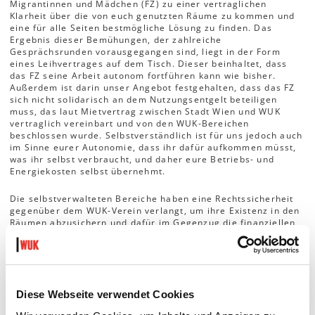
Migrantinnen und Mädchen (FZ) zu einer vertraglichen
Klarheit über die von euch genutzten Räume zu kommen und
eine für alle Seiten bestmögliche Lösung zu finden. Das
Ergebnis dieser Bemühungen, der zahlreiche
Gesprächsrunden vorausgegangen sind, liegt in der Form
eines Leihvertrages auf dem Tisch. Dieser beinhaltet, dass
das FZ seine Arbeit autonom fortführen kann wie bisher.
Außerdem ist darin unser Angebot festgehalten, dass das FZ
sich nicht solidarisch an dem Nutzungsentgelt beteiligen
muss, das laut Mietvertrag zwischen Stadt Wien und WUK
vertraglich vereinbart und von den WUK-Bereichen
beschlossen wurde. Selbstverständlich ist für uns jedoch auch
im Sinne eurer Autonomie, dass ihr dafür aufkommen müsst,
was ihr selbst verbraucht, und daher eure Betriebs- und
Energiekosten selbst übernehmt.
Die selbstverwalteten Bereiche haben eine Rechtssicherheit
gegenüber dem WUK-Verein verlangt, um ihre Existenz in den
Räumen abzusichern und dafür im Gegenzug die finanziellen
Beiträge zu leisten. Auch laut dem Mietvertrag mit der Stadt
Wien und dem Beschluss des Wiener Gemeinderates müssen
jene internen Verhältnisse geregelt sein, die durch die
Überlassung des Mietgegenstandes erfolgen. Vereinsintern
liegt diese Regelung nun mit dem ARGE-Vertrag vor, der von
Diese Webseite verwendet Cookies
allen WUK-Vereinen unterschrieben wurde. Jetzt ist die Zeit
gekommen, auch den Leihvertrag abzuschließen, der die