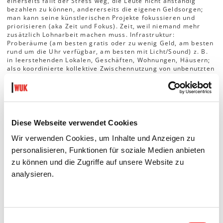
einerseits fällt der Stress weg, die Leute nicht anständig
bezahlen zu können, andererseits die eigenen Geldsorgen;
man kann seine künstlerischen Projekte fokussieren und
priorisieren (aka Zeit und Fokus). Zeit, weil niemand mehr
zusätzlich Lohnarbeit machen muss. Infrastruktur:
Proberäume (am besten gratis oder zu wenig Geld, am besten
rund um die Uhr verfügbar, am besten mit Licht/Sound) z. B.
in leerstehenden Lokalen, Geschäften, Wohnungen, Häusern;
also koordinierte kollektive Zwischennutzung von unbenutzten
Räumen. Künstlerische Sozialkasse wie in Deutschland. Gratis
staatliche Kinderbetreuung. Mehr Kassenplätze für
Psychotherapie. Nicht nur für Künstler_innen. Ein System, das
weniger auf Leistung, Druck und Geld aufbaut – oder
zumindest der Versuch, in der Kunst- und Theaterwelt auf ein
antikapitalistisches, antineoliberales, antisexistisches,
Diese Webseite verwendet Cookies
antirassistisches neues System hinzuarbeiten. Wir versuchen
mit unserer Arbeitsweise gezielt gegen das Bild vom
Wir verwenden Cookies, um Inhalte und Anzeigen zu
leidenden, sich für die Kunst aufopfernden Künstler (sic), dem
personalisieren, Funktionen für soziale Medien anbieten
in der Überarbeitung das Beste rausgepresst wird,
anzugehen. Tatsächlich ist es aber schwierig, sich dem
zu können und die Zugriffe auf unsere Website zu
ständigen Leistungsdruck zu entziehen.
analysieren.
Kollektiv saft: BURNING TISSUES
Vorstellungen
Einwilligungsauswahl