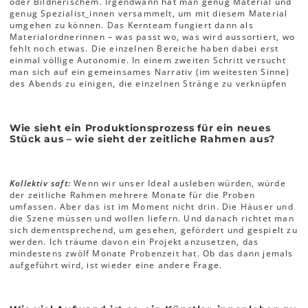
oder Bildnerischem. Irgendwann hat man genug Material und
genug Spezialist_innen versammelt, um mit diesem Material
umgehen zu können. Das Kernteam fungiert dann als
Materialordnerinnen – was passt wo, was wird aussortiert, wo
fehlt noch etwas. Die einzelnen Bereiche haben dabei erst
einmal völlige Autonomie. In einem zweiten Schritt versucht
man sich auf ein gemeinsames Narrativ (im weitesten Sinne)
des Abends zu einigen, die einzelnen Stränge zu verknüpfen
Wie sieht ein Produktionsprozess für ein neues
Stück aus – wie sieht der zeitliche Rahmen aus?
Kollektiv saft:
Wenn wir unser Ideal ausleben würden, würde
der zeitliche Rahmen mehrere Monate für die Proben
umfassen. Aber das ist im Moment nicht drin. Die Häuser und
die Szene müssen und wollen liefern. Und danach richtet man
sich dementsprechend, um gesehen, gefördert und gespielt zu
werden. Ich träume davon ein Projekt anzusetzen, das
mindestens zwölf Monate Probenzeit hat. Ob das dann jemals
aufgeführt wird, ist wieder eine andere Frage.