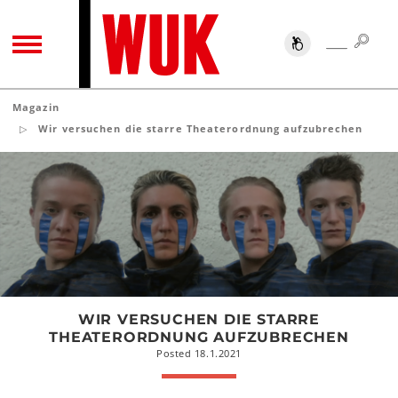
SUC
SUCHE
TOGGLE NAVIGATION
Magazin
Wir versuchen die starre Theaterordnung aufzubrechen
Wir
versuchen
die
starre
Theaterordnung
aufzubrechen
WIR VERSUCHEN DIE STARRE
THEATERORDNUNG AUFZUBRECHEN
Posted 18.1.2021