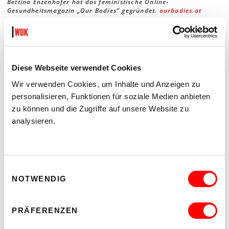
Bettina Enzenhofer
hat das feministische Online-
Gesundheitsmagazin „Our Bodies“ gegründet.
ourbodies.at
WUK AUT.FIT
Diese Webseite verwendet Cookies
Anfang Jänner eröffnet mit WUK aut.fit ein bislang
Wir verwenden Cookies, um Inhalte und Anzeigen zu
einzigartiges Kompetenzzentrum für Autismus, Beruf und
personalisieren, Funktionen für soziale Medien anbieten
Bildung. Das vom Sozialministeriumservice finanzierte
zu können und die Zugriffe auf unsere Website zu
Angebot umfasst arbeitsmarktorientierte Beratung,
intensives Coaching, Workshops und Kurse, Training on the
analysieren.
job sowie Sozialarbeit und richtet sich an 15- bis 34-jährige
Autist_innen.
Mehr auf
autfit.wuk.at
Einwilligungsauswahl
NOTWENDIG
PRÄFERENZEN
Online-Gesundheitsmagazin „Our Bodies“
WUK aut.fit