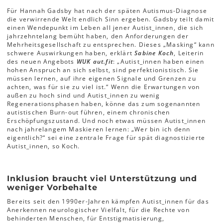
Für Hannah Gadsby hat nach der späten Autismus-Diagnose
die verwirrende Welt endlich Sinn ergeben. Gadsby teilt damit
einen Wendepunkt im Leben all jener Autist_innen, die sich
jahrzehntelang bemüht haben, den Anforderungen der
Mehrheitsgesellschaft zu entsprechen. Dieses „Masking“ kann
schwere Auswirkungen haben, erklärt
Sabine Koch
, Leiterin
des neuen Angebots
WUK aut.fit
: „Autist_innen haben einen
hohen Anspruch an sich selbst, sind perfektionistisch. Sie
müssen lernen, auf ihre eigenen Signale und Grenzen zu
achten, was für sie zu viel ist.“ Wenn die Erwartungen von
außen zu hoch sind und Autist_innen zu wenig
Regenerationsphasen haben, könne das zum sogenannten
autistischen Burn-out führen, einem chronischen
Erschöpfungszustand. Und noch etwas müssen Autist_innen
nach jahrelangem Maskieren lernen: „Wer bin ich denn
eigentlich?“ sei eine zentrale Frage für spät diagnostizierte
Autist_innen, so Koch.
Inklusion braucht viel Unterstützung und
weniger Vorbehalte
Bereits seit den 1990er-Jahren kämpfen Autist_innen für das
Anerkennen neurologischer Vielfalt, für die Rechte von
behinderten Menschen, für Entstigmatisierung,