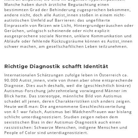
Manche haben durch ärztliche Begutachtung einen
bestimmten Grad der Behinderung zugesprochen bekommen,
andere nicht, doch alle Autist_innen stoßen in einem nicht-
autistischen Umfeld auf Barrieren: das ungefilterte
Einprasseln von Reizen wie Licht, Hintergrundgeräuschen oder
Gerüchen, unlogisch scheinende oder nicht explizit
ausgesprochene soziale Normen, unklare Kommunikation und
Abläufe oder fehlende Rückzugsräume können es Autist_innen
schwer machen, am gesellschaftlichen Leben teilzunehmen.
Richtige Diagnostik schafft Identität
Internationalen Schätzungen zufolge leben in Österreich ca.
90.000 Autist_innen, viele von ihnen aber ohne entsprechende
Diagnose. Dies auch deshalb, weil die (geschlechtlich binäre)
Autismus-Forschung jahrzehntelang vorwiegend Männer im
Blick hatte. Das stereotype, männliche Bild von Autismus
schadet all jenen, deren Charakteristiken sich anders zeigen.
Heute weiß man: Die angenommene Geschlechtsverteilung
von 4:1 war falsch, Autismus bei Mädchen/Frauen war bislang
schlicht unterdiagnostiziert. Studien zeigen neben dem
sexistischen Bias in der Autismus-Diagnostik auch einen
rassistischen: Schwarze Menschen, indigene Menschen und
People of Color sind unterdiagnostiziert.