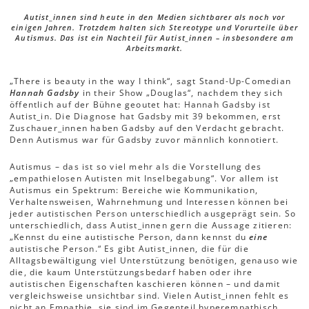
Autist_innen sind heute in den Medien sichtbarer als noch vor
einigen Jahren. Trotzdem halten sich Stereotype und Vorurteile über
Autismus. Das ist ein Nachteil für Autist_innen – insbesondere am
Arbeitsmarkt.
„There is beauty in the way I think“, sagt Stand-Up-Comedian
Hannah Gadsby
in their Show „Douglas“, nachdem they sich
öffentlich auf der Bühne geoutet hat: Hannah Gadsby ist
Autist_in. Die Diagnose hat Gadsby mit 39 bekommen, erst
Zuschauer_innen haben Gadsby auf den Verdacht gebracht.
Denn Autismus war für Gadsby zuvor männlich konnotiert.
Autismus – das ist so viel mehr als die Vorstellung des
„empathielosen Autisten mit Inselbegabung“. Vor allem ist
Autismus ein Spektrum: Bereiche wie Kommunikation,
Verhaltensweisen, Wahrnehmung und Interessen können bei
jeder autistischen Person unterschiedlich ausgeprägt sein. So
unterschiedlich, dass Autist_innen gern die Aussage zitieren:
„Kennst du eine autistische Person, dann kennst du
eine
autistische Person.“ Es gibt Autist_innen, die für die
Alltagsbewältigung viel Unterstützung benötigen, genauso wie
die, die kaum Unterstützungsbedarf haben oder ihre
autistischen Eigenschaften kaschieren können – und damit
vergleichsweise unsichtbar sind. Vielen Autist_innen fehlt es
nicht an Empathie, sie sind im Gegenteil hyperempathisch.