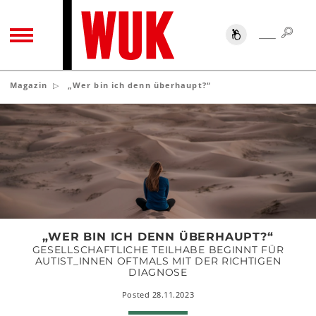
SUC
SUCHE
TOGGLE NAVIGATION
Magazin
„Wer bin ich denn überhaupt?“
„Wer
bin
ich
denn
überhaupt?“
„WER BIN ICH DENN ÜBERHAUPT?“
GESELLSCHAFTLICHE TEILHABE BEGINNT FÜR
AUTIST_INNEN OFTMALS MIT DER RICHTIGEN
DIAGNOSE
Posted 28.11.2023