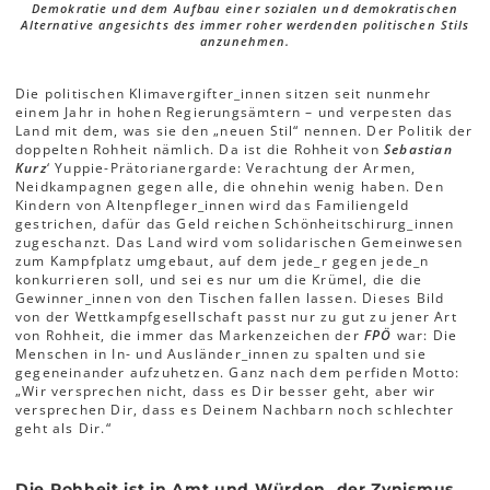
Demokratie und dem Aufbau einer sozialen und demokratischen
Alternative angesichts des immer roher werdenden politischen Stils
anzunehmen.
Die politischen Klimavergifter_innen sitzen seit nunmehr
einem Jahr in hohen Regierungsämtern – und verpesten das
Land mit dem, was sie den „neuen Stil“ nennen. Der Politik der
doppelten Rohheit nämlich. Da ist die Rohheit von
Sebastian
Kurz
‘ Yuppie-Prätorianergarde: Verachtung der Armen,
Neidkampagnen gegen alle, die ohnehin wenig haben. Den
Kindern von Altenpfleger_innen wird das Familiengeld
gestrichen, dafür das Geld reichen Schönheitschirurg_innen
zugeschanzt. Das Land wird vom solidarischen Gemeinwesen
zum Kampfplatz umgebaut, auf dem jede_r gegen jede_n
konkurrieren soll, und sei es nur um die Krümel, die die
Gewinner_innen von den Tischen fallen lassen. Dieses Bild
von der Wettkampfgesellschaft passt nur zu gut zu jener Art
von Rohheit, die immer das Markenzeichen der
FPÖ
war: Die
Menschen in In- und Ausländer_innen zu spalten und sie
gegeneinander aufzuhetzen. Ganz nach dem perfiden Motto:
„Wir versprechen nicht, dass es Dir besser geht, aber wir
versprechen Dir, dass es Deinem Nachbarn noch schlechter
geht als Dir.“
Die Rohheit ist in Amt und Würden, der Zynismus