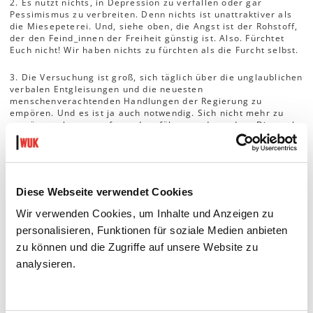
2. Es nützt nichts, in Depression zu verfallen oder gar
Pessimismus zu verbreiten. Denn nichts ist unattraktiver als
die Miesepeterei. Und, siehe oben, die Angst ist der Rohstoff,
der den Feind_innen der Freiheit günstig ist. Also. Fürchtet
Euch nicht! Wir haben nichts zu fürchten als die Furcht selbst.
3. Die Versuchung ist groß, sich täglich über die unglaublichen
verbalen Entgleisungen und die neuesten
menschenverachtenden Handlungen der Regierung zu
empören. Und es ist ja auch notwendig. Sich nicht mehr zu
empören, abgestumpft werden, führt nur dazu, dass Dinge als
akzeptabel erscheinen, die nicht akzeptiert werden dürfen.
Aber all das hat auch eine Gefahr: dass man sich nur mehr
den Rechtspopulist_innen zuwendet. Dass man den Eindruck
erweckt, alles dreht sich um sie. Dass sogar der Eindruck
entsteht, ihre Themen und Haltungen wären majoritär oder
Diese Webseite verwendet Cookies
sogar Konsens. Die Empörung schaufelt ihnen
Aufmerksamkeit zu. Und hinzu kommt: Wer nur mehr die
Wir verwenden Cookies, um Inhalte und Anzeigen zu
demokratischen und pluralistisch-liberalen Standards
personalisieren, Funktionen für soziale Medien anbieten
verteidigt, ist, wie der Name schon sagt: Defensivkraft. Und
keine Kraft der Veränderung mehr.
zu können und die Zugriffe auf unsere Website zu
analysieren.
4. Das Bild einer attraktiven Zukunft entwerfen, für die man
sich begeistern kann. Die gesellschaftliche Linke als Ganzes
braucht endlich wieder ein klares Bild von der Zukunft, ein
Bild einer Zukunft, für die man sich begeistern kann. Also: