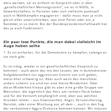
aktiv werden, sei es einfach im Gespräch oder in dem
„gesellschaftlichen Meinungsstreit“, sei es in NGOs, in
Gewerkschaften, in Parteien oder sich vielleicht punktuell
auch in Wahlkämpfen engagieren – dafür muss man ja nicht
gleich alles unterschreiben, was eine Partei oder ein_e
Kandidat_in so meint. Bei der Bundespräsidentschaftswahl hat
das ja auch funktioniert.
Ein paar lose Punkte, die man dabei vielleicht im
Auge haben sollte
1. Es ist einfacher, für die Demokratie zu kämpfen, solange es
sie noch gibt.
Es ist nötig, wieder in ein gesellschaftliches Gespräch zu
kommen – auch wenn das mit den Leuten, die in dummdreister
Aufgeblasenheit nur aggressiven Unsinn von sich geben,
meist eher schwierig ist. Aber auch wenn das manchmal
anders scheint: sie sind nur eine kleine Minderheit. Über
diese Minderheit hinaus gibt es aber eine große Gruppe von
Menschen, die eigentlich das Herz am rechten Fleck haben
und für die Vernunft empfänglich sind, aber aus welchen
Gründen immer – aus Unwissenheit, Angst, Verunsicherung,
Naivität, oder einer Mischung aus all dem –, auch in den Sog
der verdummten Aggro-Diskurse kommen können. Wir müssen