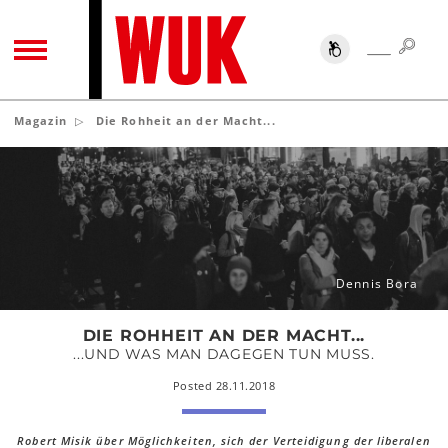
SUC
SUCHE
TOGGLE NAVIGATION
Magazin
Die Rohheit an der Macht...
Die
Rohheit
an
der
Macht...
Dennis Bora
DIE ROHHEIT AN DER MACHT...
...UND WAS MAN DAGEGEN TUN MUSS.
Posted 28.11.2018
Robert Misik über Möglichkeiten, sich der Verteidigung der liberalen