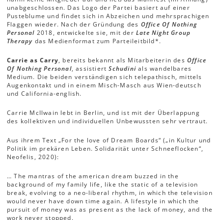
unabgeschlossen. Das Logo der Partei basiert auf einer
Pusteblume und findet sich in Abzeichen und mehrsprachigen
Flaggen wieder. Nach der Gründung des
Office Of Nothing
Personal
2018, entwickelte sie, mit der
Late Night Group
Therapy
das Medienformat zum Parteileitbild*.
Carrie as Carry
, bereits bekannt als Mitarbeiterin des
Office
Of Nothing Personal
, assistiert
Schudini
als wandelbares
Medium. Die beiden verständigen sich telepathisch, mittels
Augenkontakt und in einem Misch-Masch aus Wien-deutsch
und California-english.
Carrie McIlwain lebt in Berlin, und ist mit der Überlappung
des kollektiven und individuellen Unbewussten sehr vertraut.
Aus ihrem Text „For the love of Dream Boards“ („in Kultur und
Politik im prekären Leben. Solidarität unter Schneeflocken“,
Neofelis, 2020):
… The mantras of the american dream buzzed in the
background of my family life, like the static of a television
break, evolving to a neo-liberal rhythm, in which the television
would never have down time again. A lifestyle in which the
pursuit of money was as present as the lack of money, and the
work never stopped.