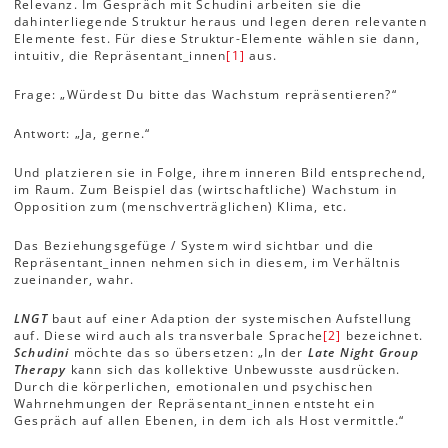
Relevanz. Im Gespräch mit Schudini arbeiten sie die
dahinterliegende Struktur heraus und legen deren relevanten
Elemente fest. Für diese Struktur-Elemente wählen sie dann,
intuitiv, die Repräsentant_innen
[1]
aus.
Frage: „Würdest Du bitte das Wachstum repräsentieren?“
Antwort: „Ja, gerne.“
Und platzieren sie in Folge, ihrem inneren Bild entsprechend,
im Raum. Zum Beispiel das (wirtschaftliche) Wachstum in
Opposition zum (menschverträglichen) Klima, etc.
Das Beziehungsgefüge / System wird sichtbar und die
Repräsentant_innen nehmen sich in diesem, im Verhältnis
zueinander, wahr.
LNGT
baut auf einer Adaption der systemischen Aufstellung
auf. Diese wird auch als transverbale Sprache
[2]
bezeichnet.
Schudini
möchte das so übersetzen: „In der
Late Night Group
Therapy
kann sich das kollektive Unbewusste ausdrücken.
Durch die körperlichen, emotionalen und psychischen
Wahrnehmungen der Repräsentant_innen entsteht ein
Gespräch auf allen Ebenen, in dem ich als Host vermittle.“