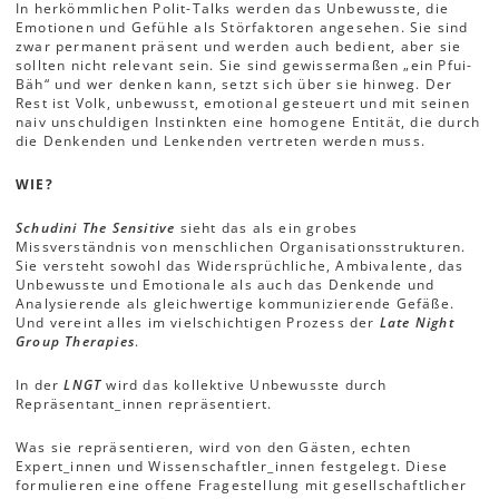
In herkömmlichen Polit-Talks werden das Unbewusste, die
Emotionen und Gefühle als Störfaktoren angesehen. Sie sind
zwar permanent präsent und werden auch bedient, aber sie
sollten nicht relevant sein. Sie sind gewissermaßen „ein Pfui-
Bäh“ und wer denken kann, setzt sich über sie hinweg. Der
Rest ist Volk, unbewusst, emotional gesteuert und mit seinen
naiv unschuldigen Instinkten eine homogene Entität, die durch
die Denkenden und Lenkenden vertreten werden muss.
WIE?
Schudini The Sensitive
sieht das als ein grobes
Missverständnis von menschlichen Organisationsstrukturen.
Sie versteht sowohl das Widersprüchliche, Ambivalente, das
Unbewusste und Emotionale als auch das Denkende und
Analysierende als gleichwertige kommunizierende Gefäße.
Und vereint alles im vielschichtigen Prozess der
Late Night
Group Therapies
.
In der
LNGT
wird das kollektive Unbewusste durch
Repräsentant_innen repräsentiert.
Was sie repräsentieren, wird von den Gästen, echten
Expert_innen und Wissenschaftler_innen festgelegt. Diese
formulieren eine offene Fragestellung mit gesellschaftlicher