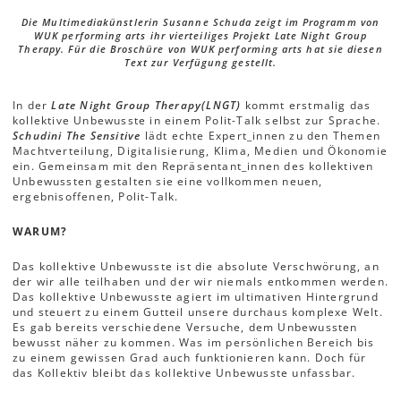
Die Multimediakünstlerin Susanne Schuda zeigt im Programm von
WUK performing arts ihr vierteiliges Projekt Late Night Group
Therapy. Für die Broschüre von WUK performing arts hat sie diesen
Text zur Verfügung gestellt.
In der
Late Night Group Therapy
(LNGT)
kommt erstmalig das
kollektive Unbewusste in einem Polit-Talk selbst zur Sprache.
Schudini The Sensitive
lädt echte Expert_innen zu den Themen
Machtverteilung, Digitalisierung, Klima, Medien und Ökonomie
ein. Gemeinsam mit den Repräsentant_innen des kollektiven
Unbewussten gestalten sie eine vollkommen neuen,
ergebnisoffenen, Polit-Talk.
WARUM?
Das kollektive Unbewusste ist die absolute Verschwörung, an
der wir alle teilhaben und der wir niemals entkommen werden.
Das kollektive Unbewusste agiert im ultimativen Hintergrund
und steuert zu einem Gutteil unsere durchaus komplexe Welt.
Es gab bereits verschiedene Versuche, dem Unbewussten
bewusst näher zu kommen. Was im persönlichen Bereich bis
zu einem gewissen Grad auch funktionieren kann. Doch für
das Kollektiv bleibt das kollektive Unbewusste unfassbar.