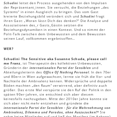
Schudini
leitet den Prozess ausgehenden von den Impulsen
der Repräsentant_innen. Sie versucht, die Beziehungen „des
Systems“ in einen Ausgleich zu bringen. Das vom Gast
kreierte Beziehungsbild verändert sich und
Schudini
fragt
ihren Gast: „Woran lässt Dich das denken?“ Die Analyse und
Assoziationen des_r Gasts_Gästin setzten die
Beziehungsdynamiken in einen Kontext. Und so nimmt der
Polit-Talk zwischen dem Unbewussten und dem Bewussten
seinen Lauf, vollkommen ergebnisoffen…
WER?
Schudini The Sensitive aka Susanne Schuda, please call
me Franz
, ist Therapeutin des kollektiven Unbewussten,
Gründerin der
internationalen Partei der Sensiblen
und
Abteilungsleiterin des
Office Of Nothing Personal
. In den 70er
und 80ern in Wien aufgewachsen, lernte sie früh die Vor- und
Nachteile der Ambivalenz kennen. Widersprüche und doppelte
Böden machten „den Raum“ verwirrend, aber definitiv auch
größer. Das erste Mal verspürte sie den Ruf der Politik in den
späten 90er-jahren, sie entschied sich aber diesem
keinesfalls nachzugeben. Mitte der 2010er Jahre konnte sie
sich aber nicht mehr entziehen und gründete die
internationale Partei der Sensiblen - für die Wahrnehmung von
Ambivalenz, Dilemma und Paradox, ohne Auszuzucken!*
Sie
nahm keine Mitglieder auf und ließ das Manifest (im Anhang)