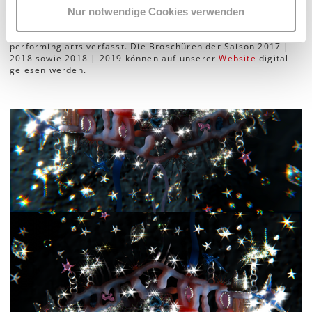
Nur notwendige Cookies verwenden
Dieser Text wurde für die Broschüre
neun | nine
von WUK
performing arts verfasst. Die Broschüren der Saison 2017 |
2018 sowie 2018 | 2019 können auf unserer
Website
digital
gelesen werden.