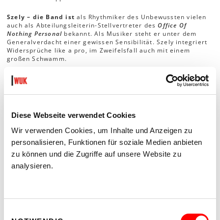
Szely – die Band ist
als Rhythmiker des Unbewussten vielen
auch als Abteilungsleiterin-Stellvertreter des
Office Of
Nothing Personal
bekannt. Als Musiker steht er unter dem
Generalverdacht einer gewissen Sensibilität. Szely integriert
Widersprüche like a pro, im Zweifelsfall auch mit einem
großen Schwamm.
Das unfertige Manifest der
internationalen Partei der
Sensiblen
:
1. Plansche in deiner Angst wie in einem
Kinderschwimmbecken und spritz blöd mit ihr herum. Wenn
Diese Webseite verwendet Cookies
Dich die Ängste der Anderen ergreifen sollten, lass sie es
erstmal wirken, reagiere nicht sofort!
Wir verwenden Cookies, um Inhalte und Anzeigen zu
personalisieren, Funktionen für soziale Medien anbieten
2. Hinterfrage regelmäßig die Schlüssigkeit „deiner Kultur“.
zu können und die Zugriffe auf unsere Website zu
Hinterfrage die Hinterfragung und versuche nichts zu
analysieren.
rechtfertigen – lass es einfach wirken.
3. Formuliere deine Vorstellung einer gerechten Welt. Vieles
davon macht Deine gewohnten Überlebensmechaniken
unbrauchbar. Lass das mal wirken!
Einwilligungsauswahl