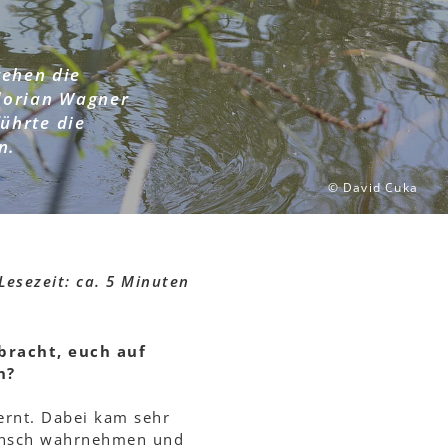
tehen die
lorian Wagner
ührte die
n.
© David Cuka
Lesezeit: ca. 5 Minuten
bracht, euch auf
n?
ernt. Dabei kam sehr
 Mensch wahrnehmen und