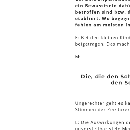
ein Bewusstsein dafü
betroffen sind bzw. 
etabliert. Wo begeg
fehlen am meisten im
F: Bei den kleinen Kin
beigetragen. Das macht
M:
Die, die den Sc
den S
Ungerechter geht es ka
Stimmen der Zerstöre
L: Die Auswirkungen de
unvorstellbar viele M