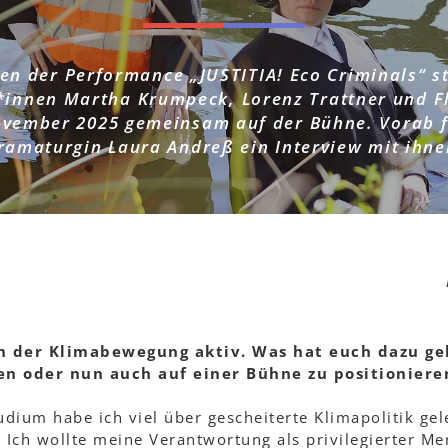
n der Performance „JUSTITIA! Eco Criminals“ s
t*innen Martha Krumpeck, Lorenz Trattner und F
ovember 2025 gemeinsam auf der Bühne. Vorab f
ramaturgin Laura Andreß ein Interview mit ihne
 in der Klimabewegung aktiv. Was hat euch dazu ge
en oder nun auch auf einer Bühne zu positioniere
dium habe ich viel über gescheiterte Klimapolitik gel
f. Ich wollte meine Verantwortung als privilegierter