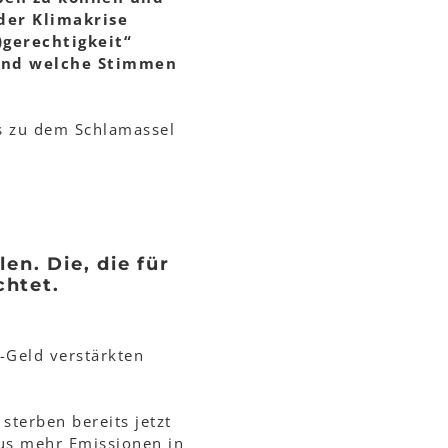
der Klimakrise
)gerechtigkeit“
 Und welche Stimmen
ts zu dem Schlamassel
en. Die, die für
chtet.
-Geld verstärkten
sterben bereits jetzt
aus mehr Emissionen in