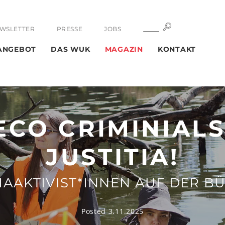
SUCHE
SUCHE
WSLETTER
PRESSE
JOBS
ANGEBOT
DAS WUK
MAGAZIN
KONTAKT
ECO CRIMINIALS
JUSTITIA!
MAAKTIVIST*INNEN AUF DER B
Posted 3.11.2025