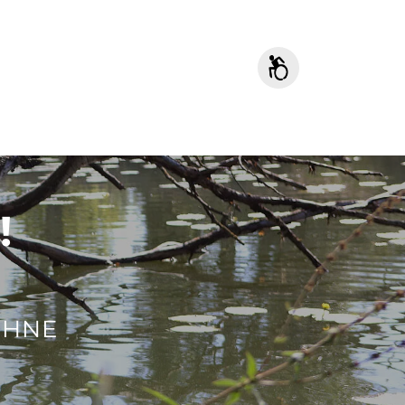
!
ÜHNE