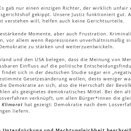
Es gab nur einen einzigen Richter, der wirklich unfair 
erichtshof gekippt. Unsere Justiz funktioniert gut. 
t verstehen will, helfen auch keine Gerichtsurteile.
bestärkende Momente, aber auch Frustration. Kriminali
an, vor allem wenn Repressionen unverhältnismäßig sin
e Demokratie zu stärken und weiterzuentwickeln.
hland und den USA belegen, dass die Meinung von Men
baren Einfluss auf die politische Entscheidungsfindu
findet sich in der deutschen Studie sogar ein „negat
 bestimmte Gesetzesänderung wollen, desto weniger wa
die Demokratie an sich, also die Herrschaft der Bevölk
len als geeignetes demokratisches Mittel. Bei den al
sverfahren verknüpft, um allen Bürger*innen die gle
r
Klimarat
hat gezeigt: Demokratie nach dem Losverfa
ngen liefern.
 Unterdrückung und Machtungleichheit beschreib