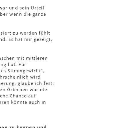
war und sein Urteil
Aber wenn die ganze
siert zu werden fühlt
d. Es hat mir gezeigt,
schen mit mittleren
ng hat. Für
ives Stimmgewicht“,
hrscheinlich wird
erung, glaube ich fest,
ten Griechen war die
iche Chance auf
hren könnte auch in
en zu können und