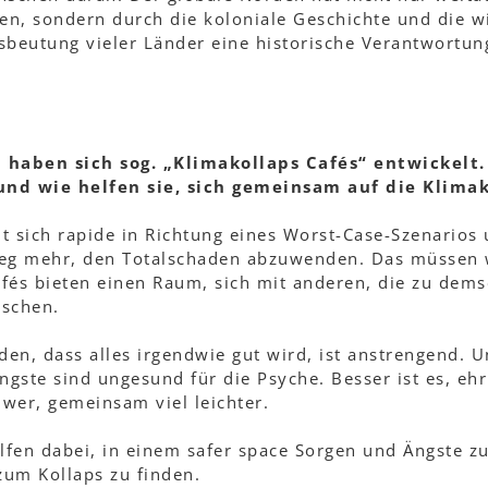
n, sondern durch die koloniale Geschichte und die wi
beutung vieler Länder eine historische Verantwortun
n haben sich sog. „Klimakollaps Cafés“ entwickelt
und wie helfen sie, sich gemeinsam auf die Klima
t sich rapide in Richtung eines Worst-Case-Szenarios u
Weg mehr, den Totalschaden abzuwenden. Das müssen 
fés bieten einen Raum, sich mit anderen, die zu dems
uschen.
eden, dass alles irgendwie gut wird, ist anstrengend. 
gste sind ungesund für die Psyche. Besser ist es, eh
hwer, gemeinsam viel leichter.
elfen dabei, in einem safer space Sorgen und Ängste zu
zum Kollaps zu finden.