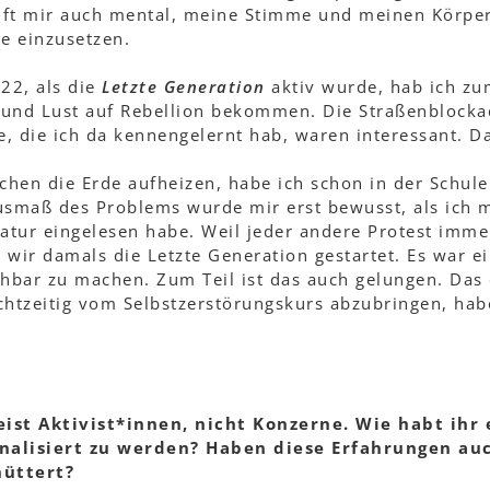
lft mir auch mental, meine Stimme und meinen Körper
e einzusetzen.
22, als die
Letzte Generation
aktiv wurde, hab ich zu
und Lust auf Rebellion bekommen. Die Straßenblocka
, die ich da kennengelernt hab, waren interessant. Da
hen die Erde aufheizen, habe ich schon in der Schule 
smaß des Problems wurde mir erst bewusst, als ich mi
ratur eingelesen habe. Weil jeder andere Protest imm
 wir damals die Letzte Generation gestartet. Es war e
bar zu machen. Zum Teil ist das auch gelungen. Das e
chtzeitig vom Selbstzerstörungskurs abzubringen, hab
ist Aktivist*innen, nicht Konzerne. Wie habt ihr e
nalisiert zu werden? Haben diese Erfahrungen au
hüttert?