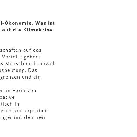
hl-Ökonomie. Was ist
 auf die Klimakrise
schaften auf das
 Vorteile geben,
llos Mensch und Umwelt
Ausbeutung. Das
egrenzen und ein
en in Form von
pative
tisch in
ieren und erproben.
änger mit dem rein