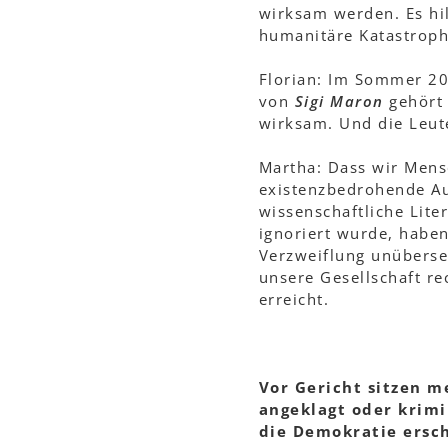
wirksam werden. Es hi
humanitäre Katastroph
Florian: Im Sommer 20
von
Sigi Maron
gehört 
wirksam. Und die Leute
Martha: Dass wir Mensc
existenzbedrohende Au
wissenschaftliche Lite
ignoriert wurde, haben
Verzweiflung unüberseh
unsere Gesellschaft re
erreicht.
Vor Gericht sitzen me
angeklagt oder krimi
die Demokratie ersc