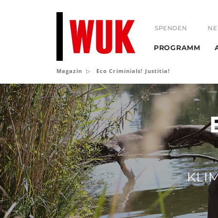
SPENDEN
NE
PROGRAMM
Magazin
Eco Criminials! Justitia!
Eco
Criminials!
Justitia!
KLI