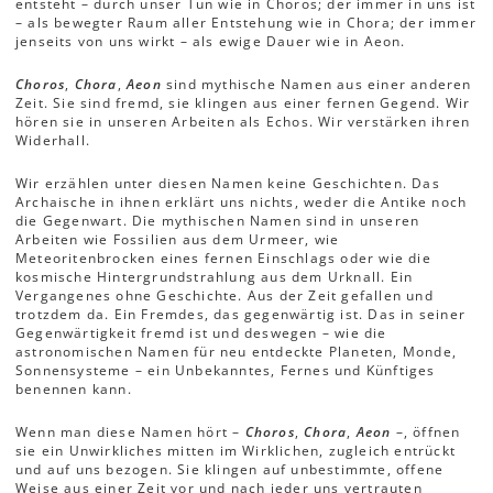
entsteht – durch unser Tun wie in Choros; der immer in uns ist
– als bewegter Raum aller Entstehung wie in Chora; der immer
jenseits von uns wirkt – als ewige Dauer wie in Aeon.
Choros
,
Chora
,
Aeon
sind mythische Namen aus einer anderen
Zeit. Sie sind fremd, sie klingen aus einer fernen Gegend. Wir
hören sie in unseren Arbeiten als Echos. Wir verstärken ihren
Widerhall.
Wir erzählen unter diesen Namen keine Geschichten. Das
Archaische in ihnen erklärt uns nichts, weder die Antike noch
die Gegenwart. Die mythischen Namen sind in unseren
Arbeiten wie Fossilien aus dem Urmeer, wie
Meteoritenbrocken eines fernen Einschlags oder wie die
kosmische Hintergrundstrahlung aus dem Urknall. Ein
Vergangenes ohne Geschichte. Aus der Zeit gefallen und
trotzdem da. Ein Fremdes, das gegenwärtig ist. Das in seiner
Gegenwärtigkeit fremd ist und deswegen – wie die
astronomischen Namen für neu entdeckte Planeten, Monde,
Sonnensysteme – ein Unbekanntes, Fernes und Künftiges
benennen kann.
Wenn man diese Namen hört –
Choros
,
Chora
,
Aeon
–, öffnen
sie ein Unwirkliches mitten im Wirklichen, zugleich entrückt
und auf uns bezogen. Sie klingen auf unbestimmte, offene
Weise aus einer Zeit vor und nach jeder uns vertrauten