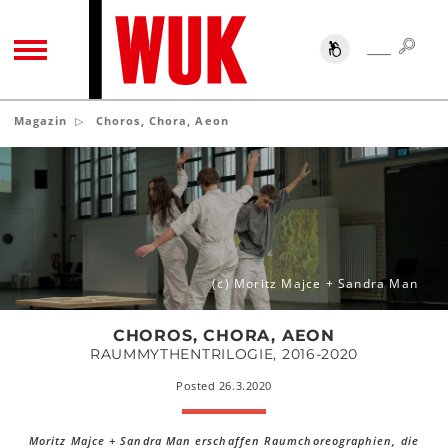
SUC
SUCHE
TOGGLE NAVIGATION
Magazin
Choros, Chora, Aeon
Choros,
Chora,
Aeon
(c) Moritz Majce + Sandra Man
CHOROS, CHORA, AEON
RAUMMYTHENTRILOGIE, 2016-2020
Posted 26.3.2020
Moritz Majce + Sandra Man erschaffen Raumchoreographien, die