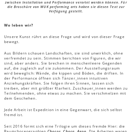
zwischen Installation und Performance verortet werden können. Für
die Broschüre von WUK performing arts haben sie diesen Text zur
Verfügung gestellt.
Wo leben wir?
Unsere Kunst rührt an diese Frage und wird von dieser Frage
bewegt.
Aus Bildern schauen Landschaften, sie sind unwirklich, ohne
verfremdet zu sein. Stimmen berichten von Figuren, die wir
sind, aber anders. Sie brechen in menschenleere Gegenden
auf, die zugleich auf sie zukommen. Der Ausstellungsraum
wird beweglich: Wände, die kippen und Böden, die driften. In
der Performance öffnen sich Tänzer_innen intuitiven
Anziehungskräften. Sie folgen ihren Sinnen, lassen sich
treiben, aber mit größter Klarheit. Zuschauer_innen werden zu
Teilnehmenden, ohne etwas zu machen. Sie verschmelzen mit
dem Geschehen.
Jede Arbeit ist Expedition in eine Gegenwart, die sich selbst
fremd ist.
Seit 2016 formt sich eine Trilogie um dieses fremde Hier: die
Raumchoreographien
Choros
,
Chora
,
Aeon.
Die Arbeiten waren