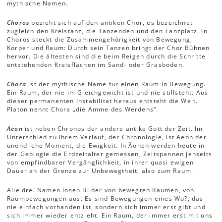
mythische Namen.
Choros
bezieht sich auf den antiken Chor, es bezeichnet
zugleich den Kreistanz, die Tanzenden und den Tanzplatz. In
Choros steckt die Zusammengehörigkeit von Bewegung,
Körper und Raum: Durch sein Tanzen bringt der Chor Bühnen
hervor. Die ältesten sind die beim Reigen durch die Schritte
entstehenden Kreisflächen im Sand- oder Grasboden.
Chora
ist der mythische Name für einen Raum in Bewegung.
Ein Raum, der nie im Gleichgewicht ist und nie stillsteht. Aus
dieser permanenten Instabilität heraus entsteht die Welt.
Platon nennt Chora „die Amme des Werdens“.
Aeon
ist neben Chronos der andere antike Gott der Zeit. Im
Unterschied zu ihrem Verlauf, der Chronologie, ist Aeon der
unendliche Moment, die Ewigkeit. In Äonen werden heute in
der Geologie die Erdzeitalter gemessen, Zeitspannen jenseits
von empfindbarer Vergänglichkeit, in ihrer quasi ewigen
Dauer an der Grenze zur Unbewegtheit, also zum Raum.
Alle drei Namen lösen Bilder von bewegten Räumen, von
Raumbewegungen aus. Es sind Bewegungen eines Wo?, das
nie einfach vorhanden ist, sondern sich immer erst gibt und
sich immer wieder entzieht. Ein Raum, der immer erst mit uns