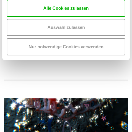
Lea Susemichel
studierte Philosophie und Gender Studies an
Alle Cookies zulassen
der
Universität Wien
. Als Autorin, Journalistin,
Lehrbeauftragte und Vortragende arbeitet sie u. a. zu den
Themen feministische Theorie & Bewegung, feministische
Auswahl zulassen
Kunst & Ästhetik sowie emanzipatorische Medienpolitik. Seit
2006 ist sie leitende Redakteurin des feministischen Magazins
an.schläge
.
anschlaege.at
Nur notwendige Cookies verwenden