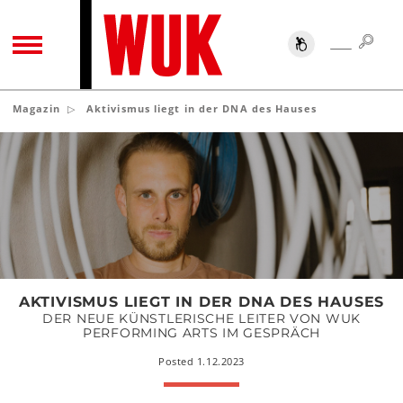
SUC
SUCHE
TOGGLE NAVIGATION
Magazin
Aktivismus liegt in der DNA des Hauses
Aktivismus
liegt
in
der
DNA
des
Hauses
AKTIVISMUS LIEGT IN DER DNA DES HAUSES
DER NEUE KÜNSTLERISCHE LEITER VON WUK
PERFORMING ARTS IM GESPRÄCH
Posted 1.12.2023