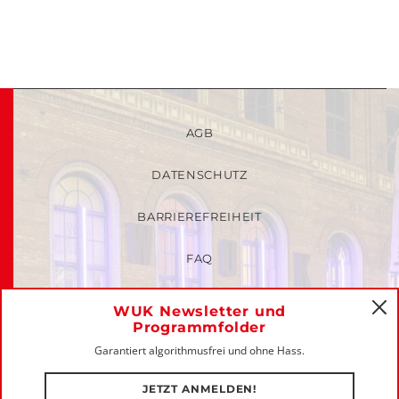
AGB
DATENSCHUTZ
BARRIEREFREIHEIT
FAQ
KINDER- UND JUGENDSCHUTZRICHTLINIEN
WUK Newsletter und
C
Programmfolder
MITGLIEDER-LOGIN
Garantiert algorithmusfrei und ohne Hass.
IMPRESSUM
JETZT ANMELDEN!