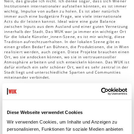
Nein, das glaube ich nicht. Ich denke sogar, dass sich Wiener
Institutionen internationaler aufstellen könnten, es ist immer
wichtig, Impulse von außen zu holen. Es ist aber natürlich
immer auch eine budgetäre Frage, wie viele internationale
Acts du dir leisten kannst. Ideal wäre eine gute Balance
zwischen Inputs aus dem Ausland und einer guten Vernetzung
innerhalb der Stadt. Das WUK war ja immer ein wichtiger Ort
für die lokale Künstler_innen-Szene, es ist mir wichtig, diese
Tradition aufrechtzuerhalten. In der lokalen Szene gibt es
einen großen Bedarf an Bühnen, die Produktionen, die in Wien
realisiert werden, auch zeigen. Diese Projekte brauchen einen
Ort, wo sie andocken können, wo sie in vertrauensvoller
Atmosphäre arbeiten und sich entwickeln können. Das WUK ist
dafür einfach ein sehr schöner Ort, weil es sehr zentral in der
Stadt liegt und unterschiedliche Sparten und Communities
miteinander verbindet.
In Wien gibt es eine sehr lebendige Performance- Szene.
Wie lässt sich zum Beispiel neben dem
brut
ein eigenes
Profil entwickeln?
Diese Webseite verwendet Cookies
Wir verwenden Cookies, um Inhalte und Anzeigen zu
Generell bin ich kein großer Fan davon, sich zu profilieren –
personalisieren, Funktionen für soziale Medien anbieten
und ein Profil zu entwickeln, hängt damit ja stark zusammen.