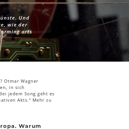
Künste. Und
e, wie der
forming arts
en? Otmar Wagner
en, in sich
 Bei jedem Song geht es
ativen Akts.“ Mehr zu
Europa. Warum