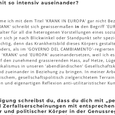
mit so intensiv auseinander?
me ich mit dem Titel 'KRANK IN EUROPA' gar nicht Be
KRANK' schreibt sich gewissermaßen
in
den Begriff 'EUR
alter für all die heterogenen Vorstellungen eines sozia
er sich je nach Blickwinkel oder Standpunkt sehr spezi
ichtig, denn das Krankheitsbild dieses Körpers gestalt
anders, als im 'GOVERNO DEL CAMBIAMENTO'-regierten I
 'KRANK' und 'EUROPA' auseinandersetzen, weil ich es 
auf den zunehmend grassierenden Hass, auf Hetze, Lüg
kalismus in unseren 'abendländischen' Gesellschafts
nd zueinander in Beziehung zu bringen. In meiner Arb
tischem, gesellschaftspolitisch zielgerichtetem Terrai
n und eigenartigen Reflexion anti-utilitaristischer Kun
igung schreibst du, dass du dich mit „pe
d Zerfallserscheinungen mit entspreche
er und politischer Körper in der Genussr