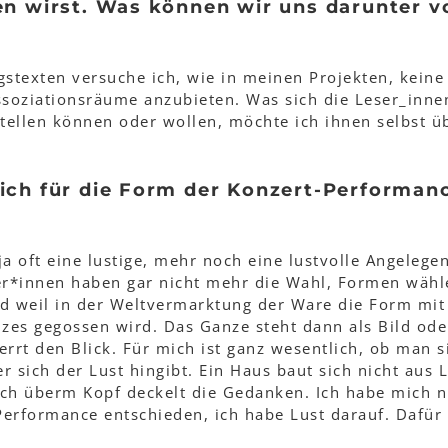
n wirst. Was können wir uns darunter vo
stexten versuche ich, wie in meinen Projekten, keine
soziationsräume anzubieten. Was sich die Leser_inne
tellen können oder wollen, möchte ich ihnen selbst ü
ich für die Form der Konzert-Performan
ja oft eine lustige, mehr noch eine lustvolle Angelege
ler*innen haben gar nicht mehr die Wahl, Formen wähl
nd weil in der Weltvermarktung der Ware die Form mit
nzes gegossen wird. Das Ganze steht dann als Bild od
rt den Blick. Für mich ist ganz wesentlich, ob man si
r sich der Lust hingibt. Ein Haus baut sich nicht aus 
ch überm Kopf deckelt die Gedanken. Ich habe mich ni
erformance entschieden, ich habe Lust darauf. Dafür 