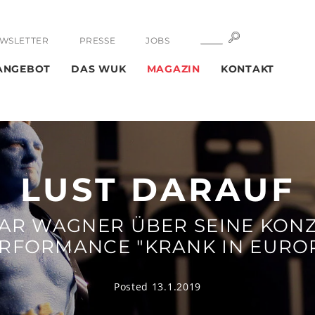
SUCHE
SUCHE
WSLETTER
PRESSE
JOBS
ANGEBOT
DAS WUK
MAGAZIN
KONTAKT
LUST DARAUF
AR WAGNER ÜBER SEINE KONZ
RFORMANCE "KRANK IN EURO
Posted 13.1.2019