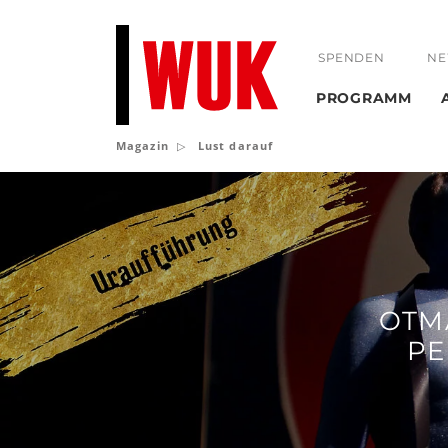
SPENDEN
NE
PROGRAMM
Magazin
Lust darauf
Lust
darauf
OTM
PE