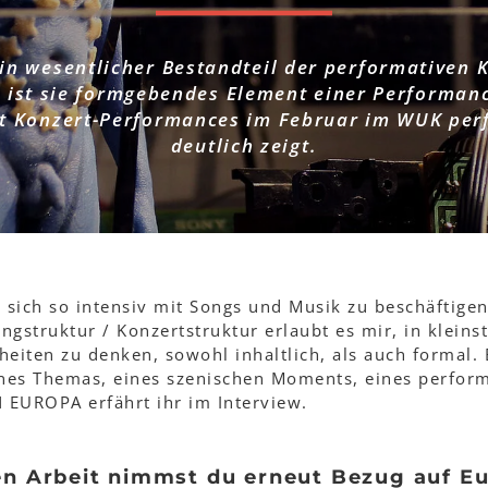
ein wesentlicher Bestandteil der performativen 
ist sie formgebendes Element einer Performanc
 Konzert-Performances im Februar im WUK per
deutlich zeigt.
, sich so intensiv mit Songs und Musik zu beschäftig
ongstruktur / Konzertstruktur erlaubt es mir, in kleinst
heiten zu denken, sowohl inhaltlich, als auch formal.
nes Themas, eines szenischen Moments, eines perform
 EUROPA erfährt ihr im Interview.
ten Arbeit nimmst du erneut Bezug auf 