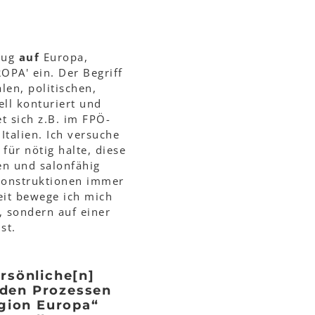
zug
auf
Europa,
OPA' ein. Der Begriff
len, politischen,
ell konturiert und
et sich z.B. im FPÖ-
talien. Ich versuche
für nötig halte, diese
en und salonfähig
konstruktionen immer
eit bewege ich mich
n, sondern auf einer
st.
rsönliche[n]
nden Prozessen
egion Europa“