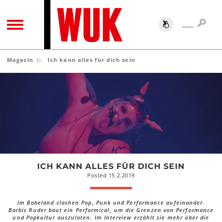
SUC
SUCHE
TOGGLE NAVIGATION
Magazin
Ich kann alles für dich sein
Ich
kann
alles
für
dich
sein
ICH KANN ALLES FÜR DICH SEIN
Posted 15.2.2019
Im Babeland clashen Pop, Punk und Performance aufeinander.
Barbis Ruder baut ein Performical, um die Grenzen von Performance
und Popkultur auszuloten. Im Interview erzählt sie mehr über die