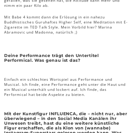
gefallen, was sie gesehen hat, die Attitude kann mehr und
nimm ein paar Kilo ab.
Mit Babe 4 kommt dann die Erlösung in ein nahezu
Buddhistisches Guruhaftes Higher Self, eine Meditation mit E-
Zigarette im TED Talk Style. Mein Vorbild hier? Marina
Abramovic und Madonna, natürlich ;)
Deine Performance trägt den Untertitel
Performical. Was genau ist das?
Einfach ein schlechtes Wortspiel aus Performance und
Musical. Ich finde, eine Performance geht unter die Haut und
ein Musical unterhält und lockert auf. Ich finde, das
Performical hat beide Aspekte zu bieten.
Mit der Kunstfigur INFLUENCA, die – nicht nur, aber
überwiegend – in den Social Media Kanälen ihr
Unwesen treibt, hast du eine weitere künstliche
Figur erschaffen, die als Klon von (wannabe)
Instagram-Superstars gelesen werden kann. Was