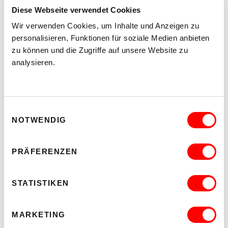
Diese Webseite verwendet Cookies
Wir verwenden Cookies, um Inhalte und Anzeigen zu
personalisieren, Funktionen für soziale Medien anbieten
zu können und die Zugriffe auf unsere Website zu
analysieren.
(c) Suchart Wannaset
Einwilligungsauswahl
NOTWENDIG
Barbis Ruder
Barbis in Babeland
Mi 20.03. 19:30 Uhr, Do 21.03. 12:00 und 19:30 Uhr
PRÄFERENZEN
Saal
Mehr Infos auf der
Website
STATISTIKEN
MARKETING