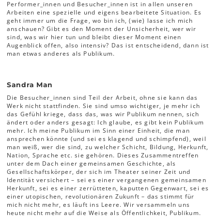
Performer_innen und Besucher_innen ist in allen unseren
Arbeiten eine spezielle und eigens bearbeitete Situation. Es
geht immer um die Frage, wo bin ich, (wie) lasse ich mich
anschauen? Gibt es den Moment der Unsicherheit, wer wir
sind, was wir hier tun und bleibt dieser Moment einen
Augenblick offen, also intensiv? Das ist entscheidend, dann ist
man etwas anderes als Publikum.
Sandra Man
Die Besucher_innen sind Teil der Arbeit, ohne sie kann das
Werk nicht stattfinden. Sie sind umso wichtiger, je mehr ich
das Gefühl kriege, dass das, was wir Publikum nennen, sich
ändert oder anders gesagt: Ich glaube, es gibt kein Publikum
mehr. Ich meine Publikum im Sinn einer Einheit, die man
ansprechen könnte (und sei es klagend und schimpfend), weil
man weiß, wer die sind, zu welcher Schicht, Bildung, Herkunft,
Nation, Sprache etc. sie gehören. Dieses Zusammentreffen
unter dem Dach einer gemeinsamen Geschichte, als
Gesellschaftskörper, der sich im Theater seiner Zeit und
Identität versichert – sei es einer vergangenen gemeinsamen
Herkunft, sei es einer zerrütteten, kaputten Gegenwart, sei es
einer utopischen, revolutionären Zukunft – das stimmt für
mich nicht mehr, es läuft ins Leere. Wir versammeln uns
heute nicht mehr auf die Weise als Öffentlichkeit, Publikum.