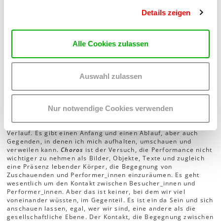
Naturkatastrophen entzieht?
Details zeigen
Wie können sich die Zuschauer_innen das Setting
Alle Cookies zulassen
von Choros vorstellen? Welche Rolle nehmen sie
dabei ein?
Auswahl zulassen
Moritz Majce + Sandra Man
Choros
ist für die Besucher_innen freier begehbar als eine
Theatervorstellung und zeitlich geordneter als eine
Nur notwendige Cookies verwenden
Ausstellung oder Installation. Es ist ein Raum mit
verschiedenen Zonen und zugleich eine Performance mit
Verlauf. Es gibt einen Anfang und einen Ablauf, aber auch
Gegenden, in denen ich mich aufhalten, umschauen und
verweilen kann.
Choros
ist der Versuch, die Performance nicht
wichtiger zu nehmen als Bilder, Objekte, Texte und zugleich
eine Präsenz lebender Körper, die Begegnung von
Zuschauenden und Performer_innen einzuräumen. Es geht
wesentlich um den Kontakt zwischen Besucher_innen und
Performer_innen. Aber das ist keiner, bei dem wir viel
voneinander wüssten, im Gegenteil. Es ist ein da Sein und sich
anschauen lassen, egal, wer wir sind, eine andere als die
gesellschaftliche Ebene. Der Kontakt, die Begegnung zwischen