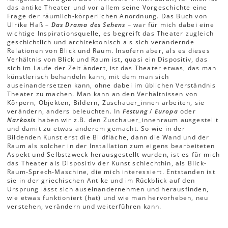
das antike Theater und vor allem seine Vorgeschichte eine
Frage der räumlich-körperlichen Anordnung. Das Buch von
Ulrike Haß –
Das Drama des Sehens
– war für mich dabei eine
wichtige Inspirationsquelle, es begreift das Theater zugleich
geschichtlich und architektonisch als sich verändernde
Relationen von Blick und Raum. Insofern aber, als es dieses
Verhältnis von Blick und Raum ist, quasi ein Dispositiv, das
sich im Laufe der Zeit ändert, ist das Theater etwas, das man
künstlerisch behandeln kann, mit dem man sich
auseinandersetzen kann, ohne dabei im üblichen Verständnis
Theater zu machen. Man kann an den Verhältnissen von
Körpern, Objekten, Bildern, Zuschauer_innen arbeiten, sie
verändern, anders beleuchten. In
Festung
/
Europa
oder
Narkosis
haben wir z.B. den Zuschauer_innenraum ausgestellt
und damit zu etwas anderem gemacht. So wie in der
Bildenden Kunst erst die Bildfläche, dann die Wand und der
Raum als solcher in der Installation zum eigens bearbeiteten
Aspekt und Selbstzweck herausgestellt wurden, ist es für mich
das Theater als Dispositiv der Kunst schlechthin, als Blick-
Raum-Sprech-Maschine, die mich interessiert. Entstanden ist
sie in der griechischen Antike und im Rückblick auf den
Ursprung lässt sich auseinandernehmen und herausfinden,
wie etwas funktioniert (hat) und wie man hervorheben, neu
verstehen, verändern und weiterführen kann.