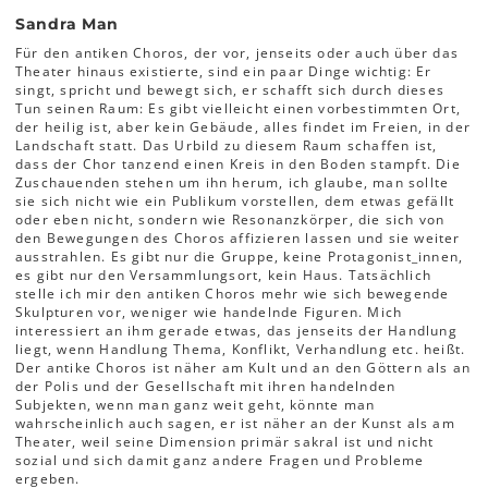
Sandra Man
Für den antiken Choros, der vor, jenseits oder auch über das
Theater hinaus existierte, sind ein paar Dinge wichtig: Er
singt, spricht und bewegt sich, er schafft sich durch dieses
Tun seinen Raum: Es gibt vielleicht einen vorbestimmten Ort,
der heilig ist, aber kein Gebäude, alles findet im Freien, in der
Landschaft statt. Das Urbild zu diesem Raum schaffen ist,
dass der Chor tanzend einen Kreis in den Boden stampft. Die
Zuschauenden stehen um ihn herum, ich glaube, man sollte
sie sich nicht wie ein Publikum vorstellen, dem etwas gefällt
oder eben nicht, sondern wie Resonanzkörper, die sich von
den Bewegungen des Choros affizieren lassen und sie weiter
ausstrahlen. Es gibt nur die Gruppe, keine Protagonist_innen,
es gibt nur den Versammlungsort, kein Haus. Tatsächlich
stelle ich mir den antiken Choros mehr wie sich bewegende
Skulpturen vor, weniger wie handelnde Figuren. Mich
interessiert an ihm gerade etwas, das jenseits der Handlung
liegt, wenn Handlung Thema, Konflikt, Verhandlung etc. heißt.
Der antike Choros ist näher am Kult und an den Göttern als an
der Polis und der Gesellschaft mit ihren handelnden
Subjekten, wenn man ganz weit geht, könnte man
wahrscheinlich auch sagen, er ist näher an der Kunst als am
Theater, weil seine Dimension primär sakral ist und nicht
sozial und sich damit ganz andere Fragen und Probleme
ergeben.