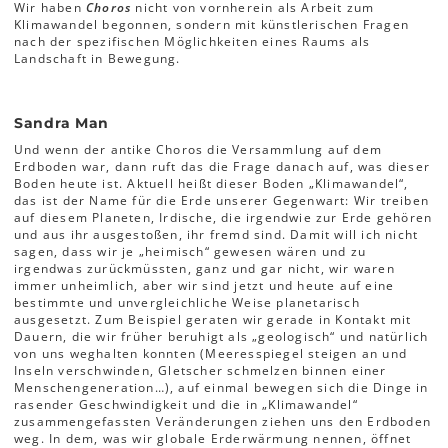
Wir haben
Choros
nicht von vornherein als Arbeit zum
Klimawandel begonnen, sondern mit künstlerischen Fragen
nach der spezifischen Möglichkeiten eines Raums als
Landschaft in Bewegung.
Sandra Man
Und wenn der antike Choros die Versammlung auf dem
Erdboden war, dann ruft das die Frage danach auf, was dieser
Boden heute ist. Aktuell heißt dieser Boden „Klimawandel“,
das ist der Name für die Erde unserer Gegenwart: Wir treiben
auf diesem Planeten, Irdische, die irgendwie zur Erde gehören
und aus ihr ausgestoßen, ihr fremd sind. Damit will ich nicht
sagen, dass wir je „heimisch“ gewesen wären und zu
irgendwas zurückmüssten, ganz und gar nicht, wir waren
immer unheimlich, aber wir sind jetzt und heute auf eine
bestimmte und unvergleichliche Weise planetarisch
ausgesetzt. Zum Beispiel geraten wir gerade in Kontakt mit
Dauern, die wir früher beruhigt als „geologisch“ und natürlich
von uns weghalten konnten (Meeresspiegel steigen an und
Inseln verschwinden, Gletscher schmelzen binnen einer
Menschengeneration…), auf einmal bewegen sich die Dinge in
rasender Geschwindigkeit und die in „Klimawandel“
zusammengefassten Veränderungen ziehen uns den Erdboden
weg. In dem, was wir globale Erderwärmung nennen, öffnet