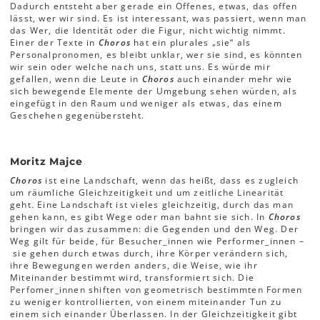
Dadurch entsteht aber gerade ein Offenes, etwas, das offen
lässt, wer wir sind. Es ist interessant, was passiert, wenn man
das Wer, die Identität oder die Figur, nicht wichtig nimmt.
Einer der Texte in
Choros
hat ein plurales „sie“ als
Personalpronomen, es bleibt unklar, wer sie sind, es könnten
wir sein oder welche nach uns, statt uns. Es würde mir
gefallen, wenn die Leute in
Choros
auch einander mehr wie
sich bewegende Elemente der Umgebung sehen würden, als
eingefügt in den Raum und weniger als etwas, das einem
Geschehen gegenübersteht.
Moritz Majce
Choros
ist eine Landschaft, wenn das heißt, dass es zugleich
um räumliche Gleichzeitigkeit und um zeitliche Linearität
geht. Eine Landschaft ist vieles gleichzeitig, durch das man
gehen kann, es gibt Wege oder man bahnt sie sich. In
Choros
bringen wir das zusammen: die Gegenden und den Weg. Der
Weg gilt für beide, für Besucher_innen wie Performer_innen –
sie gehen durch etwas durch, ihre Körper verändern sich,
ihre Bewegungen werden anders, die Weise, wie ihr
Miteinander bestimmt wird, transformiert sich. Die
Perfomer_innen shiften von geometrisch bestimmten Formen
zu weniger kontrollierten, von einem miteinander Tun zu
einem sich einander Überlassen. In der Gleichzeitigkeit gibt