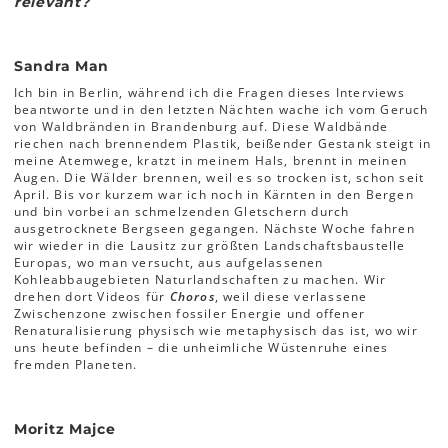
relevant?
Sandra Man
Ich bin in Berlin, während ich die Fragen dieses Interviews
beantworte und in den letzten Nächten wache ich vom Geruch
von Waldbränden in Brandenburg auf. Diese Waldbände
riechen nach brennendem Plastik, beißender Gestank steigt in
meine Atemwege, kratzt in meinem Hals, brennt in meinen
Augen. Die Wälder brennen, weil es so trocken ist, schon seit
April. Bis vor kurzem war ich noch in Kärnten in den Bergen
und bin vorbei an schmelzenden Gletschern durch
ausgetrocknete Bergseen gegangen. Nächste Woche fahren
wir wieder in die Lausitz zur größten Landschaftsbaustelle
Europas, wo man versucht, aus aufgelassenen
Kohleabbaugebieten Naturlandschaften zu machen. Wir
drehen dort Videos für
Choros
, weil diese verlassene
Zwischenzone zwischen fossiler Energie und offener
Renaturalisierung physisch wie metaphysisch das ist, wo wir
uns heute befinden – die unheimliche Wüstenruhe eines
fremden Planeten.
Moritz Majce