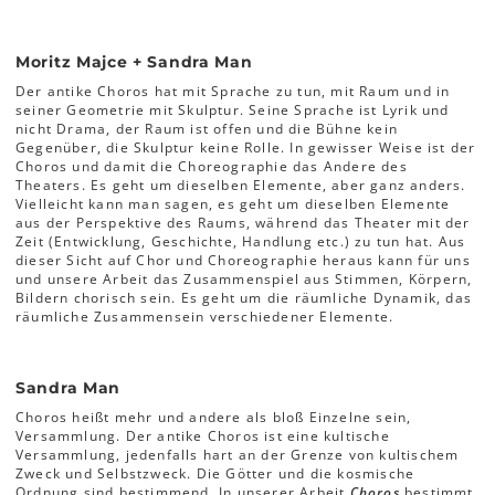
Moritz Majce + Sandra Man
Der antike Choros hat mit Sprache zu tun, mit Raum und in
seiner Geometrie mit Skulptur. Seine Sprache ist Lyrik und
nicht Drama, der Raum ist offen und die Bühne kein
Gegenüber, die Skulptur keine Rolle. In gewisser Weise ist der
Choros und damit die Choreographie das Andere des
Theaters. Es geht um dieselben Elemente, aber ganz anders.
Vielleicht kann man sagen, es geht um dieselben Elemente
aus der Perspektive des Raums, während das Theater mit der
Zeit (Entwicklung, Geschichte, Handlung etc.) zu tun hat. Aus
dieser Sicht auf Chor und Choreographie heraus kann für uns
und unsere Arbeit das Zusammenspiel aus Stimmen, Körpern,
Bildern chorisch sein. Es geht um die räumliche Dynamik, das
räumliche Zusammensein verschiedener Elemente.
Sandra Man
Choros heißt mehr und andere als bloß Einzelne sein,
Versammlung. Der antike Choros ist eine kultische
Versammlung, jedenfalls hart an der Grenze von kultischem
Zweck und Selbstzweck. Die Götter und die kosmische
Ordnung sind bestimmend. In unserer Arbeit
Choros
bestimmt