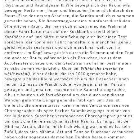
Rhythmus und Raumdynamik: Wie bewegt sich der Raum, wie
bewegen Performer_innen und Besucher_innen sich durch den
Raum. Eine der ersten Arbeiten, die Sandra und ich zusammen
gemacht haben,
Die Umsetzung
,
war eine Autofahrt durch den
öffentlichen Raum, die man auch einzeln machte. Während
dieser Fahrt hatte man auf der Rückbank sitzend einen
Kopfhörer auf und hörte einen Schauspieler live einen Text
sprechen, der von einer Fahrt handelte, die manchmal genau
gleich wie die reale war und sich manchmal weit von ihr
entfernte. Im Kopf bewegt sich durch die Stimme und den Text
ein anderer Raum, während ich als Besucher_in aus dem
Autofenster schaue und der Stadtraum auf einer bestimmten
Strecke an mir vorbeizieht. Oder bei
Within the Interim (a
while withal)
, einer Arbeit, die ich 2010 gemacht habe,
bewegte sich der Raum wortwörtlich um die Besucher_innen
herum: 32 massive Wandmodule, von jeweils einer Person
getragen und gehalten, machten eine Raumchoreographie,
d.h. sie bauten sich fortwährend um das durch von diesen
Wänden geformte Gänge gehende Publikum um. Das ist
vielleicht die elementarste Form meines Verständnisses von
Choreographie als spezifischer Raumbewegung: In einer von
der bildenden Kunst her verstandenen Choreographie geht es
um das Schaffen eines dynamischen Raums. Es fängt mit der
Minimal Art an, die für mich früh wichtig war, und es ist kein
Zufall, dass sich Minimal Art und Tanz so fruchtbar verbunden
haben oder sogar aus demselben Denken heraus kommen: