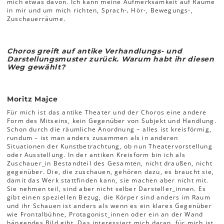
mich etwas davon. Ich kann meine Aufmerksamkeit auf Räume
in mir und um mich richten, Sprach-‚ Hör-, Bewegungs-,
Zuschauerräume.
Choros greift auf antike Verhandlungs- und
Darstellungsmuster zurück. Warum habt ihr diesen
Weg gewählt?
Moritz Majce
Für mich ist das antike Theater und der Choros eine andere
Form des Mitseins, kein Gegenüber von Subjekt und Handlung.
Schon durch die räumliche Anordnung – alles ist kreisförmig,
rundum – ist man anders zusammen als in anderen
Situationen der Kunstbetrachtung, ob nun Theatervorstellung
oder Ausstellung. In der antiken Kreisform bin ich als
Zuschauer_in Bestandteil des Gesamten, nicht draußen, nicht
gegenüber. Die, die zuschauen, gehören dazu, es braucht sie,
damit das Werk stattfinden kann, sie machen aber nicht mit.
Sie nehmen teil, sind aber nicht selber Darsteller_innen. Es
gibt einen speziellen Bezug, die Körper sind anders im Raum
und ihr Schauen ist anders als wenn es ein klares Gegenüber
wie Frontalbühne, Protagonist_innen oder ein an der Wand
hängendes Bild gibt. Das interessiert mich daran, für mich ist