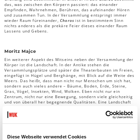
das, was zwischen den Körpern passiert: das einander
Empfinden, Wahrnehmen, Berühren, das aufeinander Hören
und zusammen Tun. In der Versammlung entspringt immer
wieder Raum füreinander,
Choros
ist in bestimmtem Sinn
nichts anderes als die prekäre Feier dieses einander Raum
Lassens und Gebens.
Moritz Majce
Ein weiterer Aspekt des Mitseins neben der Versammlung der
Körper ist die Landschaft. In der Antike stehen die
Versammlungsplätze und später die Theaterbauten im Freien,
eingefügt in Hügel und Berghänge, mit Blick auf die Weite des
Meers. Das heißt, dass man nicht nur Menschen um sich hat,
sondern auch vieles andere – Bäume, Boden, Erde, Steine,
Gras, Vögel, Insekten, Wind, Wolken. Eben nicht nur ein
Zentrum, nicht nur eine Bewegung, sondern viele gleichzeitig
und von überall her begegnende Qualitäten. Eine Landschaft
bestimmt sich von den Bezügen der unterschiedlichen
Elemente, Ströme, Dynamiken in ihr, nicht von äußeren
Begrenzungen wie etwa Wänden. Das sich Versammeln im
Freien und das Chorische als Zusammenspiel der
verschiedenen Elemente (Bilder, Sprache, Körper etc.), gehört
zusammen, ist vielleicht sogar dasselbe. Es gibt ein wichtiges
Diese Webseite verwendet Cookies
Buch von Hans-Dieter Bahr zur Landschaft, in dem er am Ende