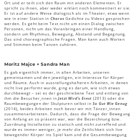
Ort und er teilt sich den Raum mit anderen Elementen. Er
spricht zu ihnen, aber weder erklärt noch kommentiert er sie.
Er ist auf andere Weise dialogisch als im Theater, etwa wenn
wie in einer Station in
Choros
Gedichte zu Videos gesprochen
werden. Es geht beim Text nicht um einen Dialog zwischen
Personen, nicht um das Voranbringen einer Handlung,
sondern um Rhythmus, Bewegung, Abstand und Begegnung.
Das sind choreographische Fragen. Man kann auch Worten
und Stimmen beim Tanzen zuhören.
Moritz Majce + Sandra Man
Es gab eigentlich immer, in allen Arbeiten, unseren
gemeinsamen und den jeweiligen, ein Interesse für Körper
und Räume. Auch in ausstellungshafteren Arbeiten, in denen
nicht live performt wurde, ging es darum, wie sich etwas
durchbewegt – sei es der geschriebene Text und entlang von
ihm die Besucher_nnen in
Jetzt Wird’s Ernst
(2013) oder die
Raumbewegungen der Skulpturen selbst in
So Gut Wie Genug
(2014)
,
beides Arbeiten noch bevor wir mit Tänzer_innen
zusammenarbeiteten. Dadurch, dass die Frage der Bewegung
von Anfang an so präsent war, war die Bezeichnung bzw.
Zuordnung Installation zu statisch und nicht zutreffend und
wurde es immer weniger, je mehr die Zeitlichkeit sich live
bewegender Körper ins Spiel kam und die Gesamtbewegung