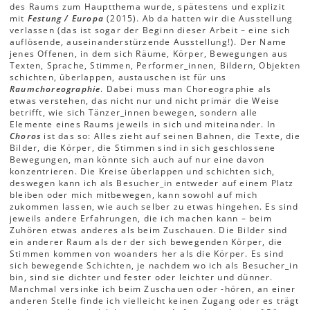
des Raums zum Hauptthema wurde, spätestens und explizit
mit
Festung / Europa
(2015). Ab da hatten wir die Ausstellung
verlassen (das ist sogar der Beginn dieser Arbeit – eine sich
auflösende, auseinanderstürzende Ausstellung!). Der Name
jenes Offenen, in dem sich Räume, Körper, Bewegungen aus
Texten, Sprache, Stimmen, Performer_innen, Bildern, Objekten
schichten, überlappen, austauschen ist für uns
Raumchoreographie
. Dabei muss man Choreographie als
etwas verstehen, das nicht nur und nicht primär die Weise
betrifft, wie sich Tänzer_innen bewegen, sondern alle
Elemente eines Raums jeweils in sich und miteinander. In
Choros
ist das so: Alles zieht auf seinen Bahnen, die Texte, die
Bilder, die Körper, die Stimmen sind in sich geschlossene
Bewegungen, man könnte sich auch auf nur eine davon
konzentrieren. Die Kreise überlappen und schichten sich,
deswegen kann ich als Besucher_in entweder auf einem Platz
bleiben oder mich mitbewegen, kann sowohl auf mich
zukommen lassen, wie auch selber zu etwas hingehen. Es sind
jeweils andere Erfahrungen, die ich machen kann – beim
Zuhören etwas anderes als beim Zuschauen. Die Bilder sind
ein anderer Raum als der der sich bewegenden Körper, die
Stimmen kommen von woanders her als die Körper. Es sind
sich bewegende Schichten, je nachdem wo ich als Besucher_in
bin, sind sie dichter und fester oder leichter und dünner.
Manchmal versinke ich beim Zuschauen oder -hören, an einer
anderen Stelle finde ich vielleicht keinen Zugang oder es trägt