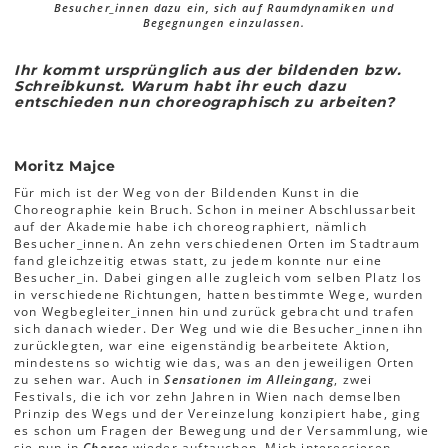
Besucher_innen dazu ein, sich auf Raumdynamiken und
Begegnungen einzulassen.
Ihr kommt ursprünglich aus der bildenden bzw.
Schreibkunst. Warum habt ihr euch dazu
entschieden nun choreographisch zu arbeiten?
Moritz Majce
Für mich ist der Weg von der Bildenden Kunst in die
Choreographie kein Bruch. Schon in meiner Abschlussarbeit
auf der Akademie habe ich choreographiert, nämlich
Besucher_innen. An zehn verschiedenen Orten im Stadtraum
fand gleichzeitig etwas statt, zu jedem konnte nur eine
Besucher_in. Dabei gingen alle zugleich vom selben Platz los
in verschiedene Richtungen, hatten bestimmte Wege, wurden
von Wegbegleiter_innen hin und zurück gebracht und trafen
sich danach wieder. Der Weg und wie die Besucher_innen ihn
zurücklegten, war eine eigenständig bearbeitete Aktion,
mindestens so wichtig wie das, was an den jeweiligen Orten
zu sehen war. Auch in
Sensationen im Alleingang
, zwei
Festivals, die ich vor zehn Jahren in Wien nach demselben
Prinzip des Wegs und der Vereinzelung konzipiert habe, ging
es schon um Fragen der Bewegung und der Versammlung, wie
sie nun in
Choros
wieder auftauchen. Mich interessieren