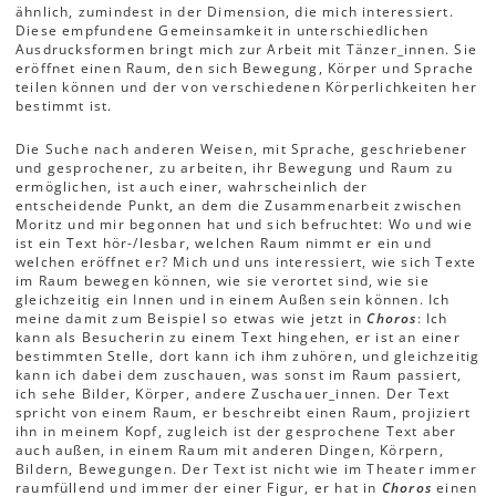
ähnlich, zumindest in der Dimension, die mich interessiert.
Diese empfundene Gemeinsamkeit in unterschiedlichen
Ausdrucksformen bringt mich zur Arbeit mit Tänzer_innen. Sie
eröffnet einen Raum, den sich Bewegung, Körper und Sprache
teilen können und der von verschiedenen Körperlichkeiten her
bestimmt ist.
Die Suche nach anderen Weisen, mit Sprache, geschriebener
und gesprochener, zu arbeiten, ihr Bewegung und Raum zu
ermöglichen, ist auch einer, wahrscheinlich der
entscheidende Punkt, an dem die Zusammenarbeit zwischen
Moritz und mir begonnen hat und sich befruchtet: Wo und wie
ist ein Text hör-/lesbar, welchen Raum nimmt er ein und
welchen eröffnet er? Mich und uns interessiert, wie sich Texte
im Raum bewegen können, wie sie verortet sind, wie sie
gleichzeitig ein Innen und in einem Außen sein können. Ich
meine damit zum Beispiel so etwas wie jetzt in
Choros
: Ich
kann als Besucherin zu einem Text hingehen, er ist an einer
bestimmten Stelle, dort kann ich ihm zuhören, und gleichzeitig
kann ich dabei dem zuschauen, was sonst im Raum passiert,
ich sehe Bilder, Körper, andere Zuschauer_innen. Der Text
spricht von einem Raum, er beschreibt einen Raum, projiziert
ihn in meinem Kopf, zugleich ist der gesprochene Text aber
auch außen, in einem Raum mit anderen Dingen, Körpern,
Bildern, Bewegungen. Der Text ist nicht wie im Theater immer
raumfüllend und immer der einer Figur, er hat in
Choros
einen