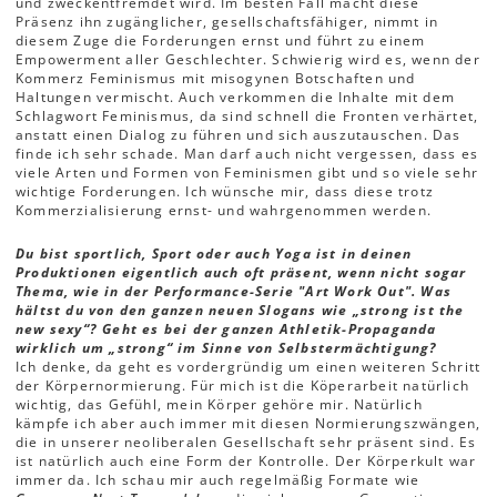
und zweckentfremdet wird. Im besten Fall macht diese
Präsenz ihn zugänglicher, gesellschaftsfähiger, nimmt in
diesem Zuge die Forderungen ernst und führt zu einem
Empowerment aller Geschlechter. Schwierig wird es, wenn der
Kommerz Feminismus mit misogynen Botschaften und
Haltungen vermischt. Auch verkommen die Inhalte mit dem
Schlagwort Feminismus, da sind schnell die Fronten verhärtet,
anstatt einen Dialog zu führen und sich auszutauschen. Das
finde ich sehr schade. Man darf auch nicht vergessen, dass es
viele Arten und Formen von Feminismen gibt und so viele sehr
wichtige Forderungen. Ich wünsche mir, dass diese trotz
Kommerzialisierung ernst- und wahrgenommen werden.
Du bist sportlich, Sport oder auch Yoga ist in deinen
Produktionen eigentlich auch oft präsent, wenn nicht sogar
Thema, wie in der Performance-Serie "Art Work Out". Was
hältst du von den ganzen neuen Slogans wie „strong ist the
new sexy“? Geht es bei der ganzen Athletik-Propaganda
wirklich um „strong“ im Sinne von Selbstermächtigung?
Ich denke, da geht es vordergründig um einen weiteren Schritt
der Körpernormierung. Für mich ist die Köperarbeit natürlich
wichtig, das Gefühl, mein Körper gehöre mir. Natürlich
kämpfe ich aber auch immer mit diesen Normierungszwängen,
die in unserer neoliberalen Gesellschaft sehr präsent sind. Es
ist natürlich auch eine Form der Kontrolle. Der Körperkult war
immer da. Ich schau mir auch regelmäßig Formate wie