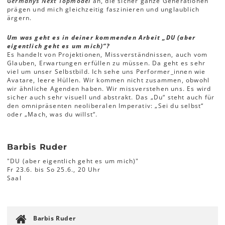
Germanys Next Topmodel
an, die sicher ganze Generationen
prägen und mich gleichzeitig faszinieren und unglaublich
ärgern.
Um was geht es in deiner kommenden Arbeit „DU (aber
eigentlich geht es um mich)“?
Es handelt von Projektionen, Missverständnissen, auch vom
Glauben, Erwartungen erfüllen zu müssen. Da geht es sehr
viel um unser Selbstbild. Ich sehe uns Performer_innen wie
Avatare, leere Hüllen. Wir kommen nicht zusammen, obwohl
wir ähnliche Agenden haben. Wir missverstehen uns. Es wird
sicher auch sehr visuell und abstrakt. Das „Du“ steht auch für
den omnipräsenten neoliberalen Imperativ: „Sei du selbst“
oder „Mach, was du willst“.
Barbis Ruder
"DU (aber eigentlich geht es um mich)"
Fr 23.6. bis So 25.6., 20 Uhr
Saal
Barbis Ruder