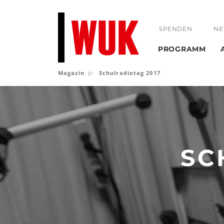
SPENDEN
NE
PROGRAMM
Magazin
Schulradiotag 2017
Schulradiotag
2017
SC