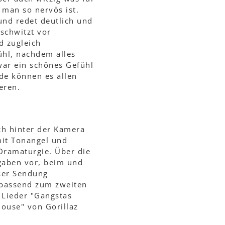
 man so nervös ist.
 und redet deutlich und
schwitzt vor
d zugleich
ühl, nachdem alles
war ein schönes Gefühl
de können es allen
eren.
ch hinter der Kamera
mit Tonangel und
Dramaturgie. Über die
gaben vor, beim und
ser Sendung
 passend zum zweiten
 Lieder "Gangstas
house" von Gorillaz