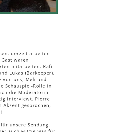
en, derzeit arbeiten
u Gast waren
kten mitarbeiten: Rafi
und Lukas (Barkeeper).
E von uns, Meli und
ne Schauspiel-Rolle in
ich die Moderatorin
g interviewt. Pierre
em Akzent gesprochen,
t.
 für unsere Sendung.
ber auch witzig was für