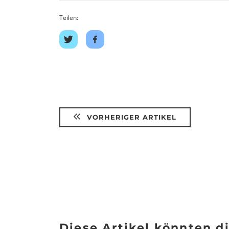
Teilen:
Auf
Auf
Twitter
Facebook
teilen
teilen
VORHERIGER ARTIKEL
Diese Artikel könnten di