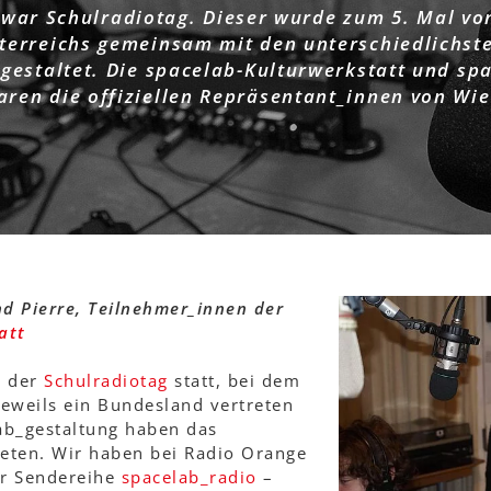
war Schulradiotag. Dieser wurde zum 5. Mal vo
terreichs gemeinsam mit den unterschiedlichst
gestaltet. Die spacelab-Kulturwerkstatt und sp
aren die offiziellen Repräsentant_innen von Wie
nd Pierre, Teilnehmer_innen der
att
d der
Schulradiotag
statt, bei dem
jeweils ein Bundesland vertreten
ab_gestaltung haben das
eten. Wir haben bei Radio Orange
er Sendereihe
spacelab_radio
–