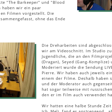
kte "The Barkeeper" und "Blood
 haben wir ein paar
en Filmen vorgestellt. Die
usammengefasst, ohne das Ende
Die Dreharbeiten sind abgeschloss
wir am Videoschnitt. Im Studio z
Jugendliche, die an den Filmproje
(Dragan), Seyed (Gang-Komplize) 
Moderiert wurde die Sendung LIV
Pierre. Wir haben auch jeweils ei
einem der Filme. Deshalb haben s
und der Moderator auch gegenseiti
hat sogar teilweise mit russisch
den er im Film auch verwendet ha
Wir hatten eine halbe Stunde Zeit
Ich, Meli, fand es anstrengend,, a