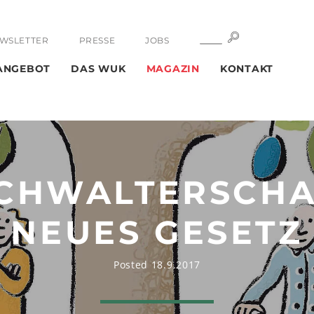
SUCHE
SUCHE
WSLETTER
PRESSE
JOBS
ANGEBOT
DAS WUK
MAGAZIN
KONTAKT
CHWALTERSCHA
NEUES GESETZ
Posted 18.9.2017