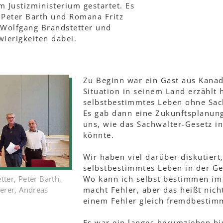
m Justizministerium gestartet. Es
 Peter Barth und Romana Fritz
 Wolfgang Brandstetter und
ierigkeiten dabei.
Zu Beginn war ein Gast aus Kanad
Situation in seinem Land erzählt h
selbstbestimmtes Leben ohne Sac
Es gab dann eine Zukunftsplanun
uns, wie das Sachwalter-Gesetz i
könnte.
Wir haben viel darüber diskutiert,
selbstbestimmtes Leben in der Ges
Wo kann ich selbst bestimmen im
tter, Peter Barth,
macht Fehler, aber das heißt nic
erer, Andreas
einem Fehler gleich fremdbestimm
Es war ein langes herumziehen bis