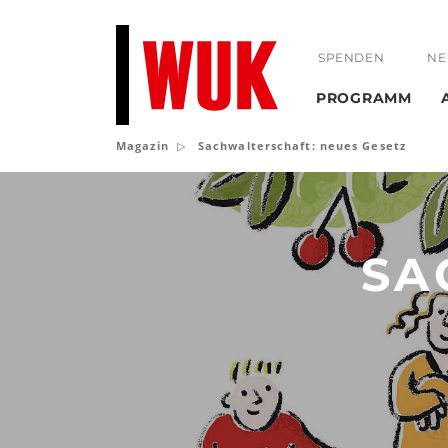
SPENDEN
NE
PROGRAMM
Magazin
Sachwalterschaft: neues Gesetz
Sachwalterschaft:
neues
Gesetz
SA