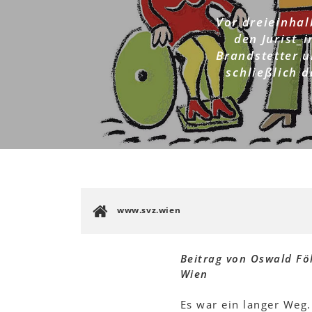
Vor dreieinhal
den Jurist_
Brandstetter u
schließlich 
www.svz.wien
Beitrag von Oswald Fö
Wien
Es war ein langer Weg.