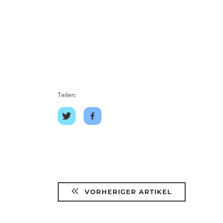
Teilen:
Auf
Auf
Twitter
Facebook
teilen
teilen
VORHERIGER ARTIKEL