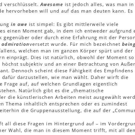
d verschlüsselt.
Awesome
ist jedoch alles, was man in
e hervorheben will und auf das man deuten kann. Es 
llung
in awe
ist simpel: Es gibt mittlerweile viele
 es einen Moment gab, in dem ich entweder aufgrund 
k gegenüber oder durch eine Erfahrung mit der Perso
n admiration
versetzt wurde. Für mich bezeichnet
being
llens, welchen man im ganzen Körper spürt und der 
rn einprägt. Dies ist natürlich, obwohl der Moment so
t, höchst subjektiv und an einer Betrachtung von Auße
vant. Dennoch scheint diese Fähigkeit des Empfindens
 dafür darzustellen, wie man wählt. Daher wirft die
e Frage auf, auf welchen Grundlagen eigentlich
tehen. Natürlich gibt es die „thematische
der die künstlerischen Arbeiten meist ausgewählt wer
n Thema inhaltlich entsprechen oder es zumindest
weiterhin die Gruppenausstellung, die auf der „Commun
ft all diese Fragen im Hintergrund auf – im Vordergru
ner Wahl, die man in diesem Moment trifft, mit all de