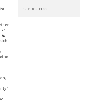
ist
Sa 11.00 - 13.00
einer
n
in
 in
sich
n
 eine
den,
ity“
nd
m