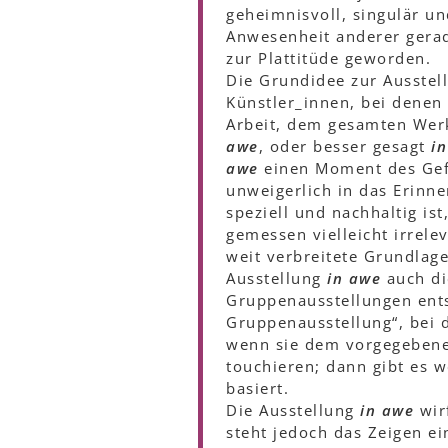
geheimnisvoll, singulär un
Anwesenheit anderer gerad
zur Plattitüde geworden.
Die Grundidee zur Ausste
Künstler_innen, bei denen
Arbeit, dem gesamten Wer
awe
, oder besser gesagt
i
awe
einen Moment des Gefa
unweigerlich in das Erinne
speziell und nachhaltig is
gemessen vielleicht irrele
weit verbreitete Grundlage
Ausstellung
in awe
auch di
Gruppenausstellungen ents
Gruppenausstellung“, bei 
wenn sie dem vorgegebene
touchieren; dann gibt es 
basiert.
Die Ausstellung
in awe
wir
steht jedoch das Zeigen ei