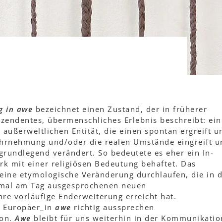
g in awe
bezeichnet einen Zustand, der in früherer
zendentes, übermenschliches Erlebnis beschreibt: ein
 außerweltlichen Entität, die einen spontan ergreift u
ahrnehmung und/oder die realen Umstände eingreift u
 grundlegend verändert. So bedeutete es eher ein In-
rk mit einer religiösen Bedeutung behaftet. Das
 eine etymologische Veränderung durchlaufen, die in 
dmal am Tag ausgesprochenen neuen
hre vorläufige Enderweiterung erreicht hat.
e Europäer_in
awe
richtig aussprechen
hon.
Awe
bleibt für uns weiterhin in der Kommunikatio