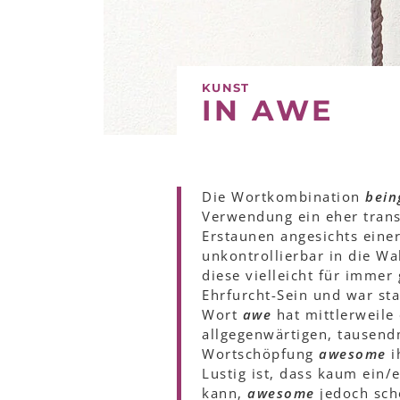
KUNST
IN AWE
Die Wortkombination
bein
Verwendung ein eher trans
Erstaunen angesichts einer
unkontrollierbar in die W
diese vielleicht für immer
Ehrfurcht-Sein und war sta
Wort
awe
hat mittlerweile
allgegenwärtigen, tausen
Wortschöpfung
awesome
i
Lustig ist, dass kaum ein/
kann,
awesome
jedoch sc