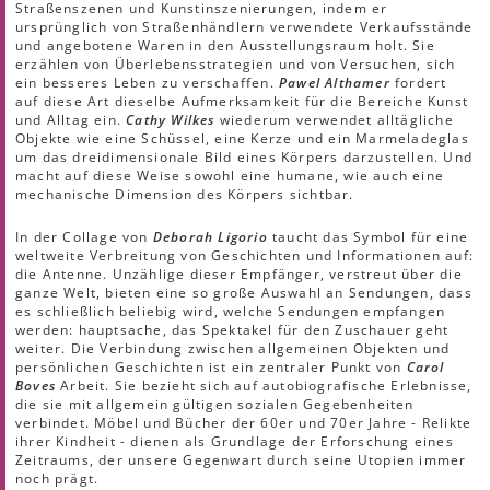
Straßenszenen und Kunstinszenierungen, indem er
ursprünglich von Straßenhändlern verwendete Verkaufsstände
und angebotene Waren in den Ausstellungsraum holt. Sie
erzählen von Überlebensstrategien und von Versuchen, sich
ein besseres Leben zu verschaffen.
Pawel Althamer
fordert
auf diese Art dieselbe Aufmerksamkeit für die Bereiche Kunst
und Alltag ein.
Cathy Wilkes
wiederum verwendet alltägliche
Objekte wie eine Schüssel, eine Kerze und ein Marmeladeglas
um das dreidimensionale Bild eines Körpers darzustellen. Und
macht auf diese Weise sowohl eine humane, wie auch eine
mechanische Dimension des Körpers sichtbar.
In der Collage von
Deborah Ligorio
taucht das Symbol für eine
weltweite Verbreitung von Geschichten und Informationen auf:
die Antenne. Unzählige dieser Empfänger, verstreut über die
ganze Welt, bieten eine so große Auswahl an Sendungen, dass
es schließlich beliebig wird, welche Sendungen empfangen
werden: hauptsache, das Spektakel für den Zuschauer geht
weiter. Die Verbindung zwischen allgemeinen Objekten und
persönlichen Geschichten ist ein zentraler Punkt von
Carol
Boves
Arbeit. Sie bezieht sich auf autobiografische Erlebnisse,
die sie mit allgemein gültigen sozialen Gegebenheiten
verbindet. Möbel und Bücher der 60er und 70er Jahre - Relikte
ihrer Kindheit - dienen als Grundlage der Erforschung eines
Zeitraums, der unsere Gegenwart durch seine Utopien immer
noch prägt.