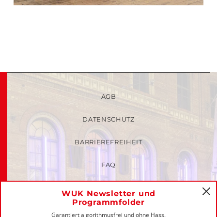
AGB
DATENSCHUTZ
BARRIEREFREIHEIT
FAQ
KINDER- UND JUGENDSCHUTZRICHTLINIEN
WUK Newsletter und
C
Programmfolder
MITGLIEDER-LOGIN
Garantiert algorithmusfrei und ohne Hass.