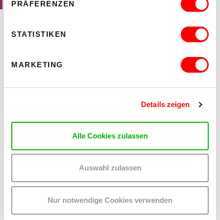
PRÄFERENZEN
Institut Wien und Schweizer Kulturstiftung Pro Helvetia
STATISTIKEN
AUSSTELLUNGSANSICHTEN
MARKETING
Details zeigen
Alle Cookies zulassen
Auswahl zulassen
Nur notwendige Cookies verwenden