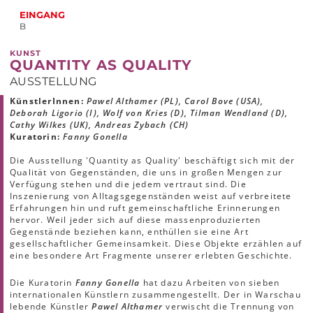
EINGANG
B
KUNST
QUANTITY AS QUALITY
AUSSTELLUNG
KünstlerInnen:
Pawel Althamer (PL), Carol Bove (USA),
Deborah Ligorio (I), Wolf von Kries (D), Tilman Wendland (D),
Cathy Wilkes (UK), Andreas Zybach (CH)
Kuratorin:
Fanny Gonella
Die Ausstellung 'Quantity as Quality' beschäftigt sich mit der
Qualität von Gegenständen, die uns in großen Mengen zur
Verfügung stehen und die jedem vertraut sind. Die
Inszenierung von Alltagsgegenständen weist auf verbreitete
Erfahrungen hin und ruft gemeinschaftliche Erinnerungen
hervor. Weil jeder sich auf diese massenproduzierten
Gegenstände beziehen kann, enthüllen sie eine Art
gesellschaftlicher Gemeinsamkeit. Diese Objekte erzählen auf
eine besondere Art Fragmente unserer erlebten Geschichte.
Die Kuratorin
Fanny Gonella
hat dazu Arbeiten von sieben
internationalen Künstlern zusammengestellt. Der in Warschau
lebende Künstler
Pawel Althamer
verwischt die Trennung von