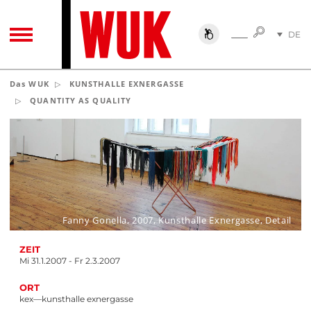
SUCHE
DE
SUCHE
TOGGLE NAVIGATION
EN
Das WUK
KUNSTHALLE EXNERGASSE
QUANTITY AS QUALITY
Fanny Gonella, 2007, Kunsthalle Exnergasse, Detail
ZEIT
Mi 31.1.2007 - Fr 2.3.2007
ORT
kex—kunsthalle exnergasse