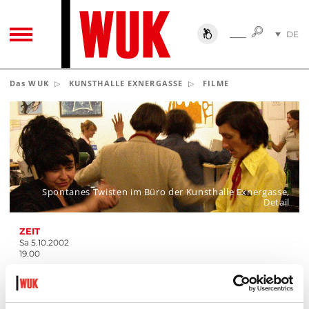
SUCHE
DE
SUCHE
TOGGLE NAVIGATION
EN
Das WUK
KUNSTHALLE EXNERGASSE
FILME
Spontanes Twisten im Büro der Kunsthalle Exnergasse,
Detail
ZEIT
Sa 5.10.2002
19.00
ORT
kex—kunsthalle exnergasse