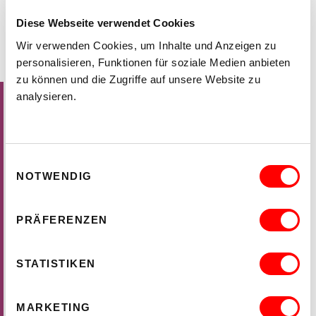
EINGANG
B
Diese Webseite verwendet Cookies
Wir verwenden Cookies, um Inhalte und Anzeigen zu
FILME
personalisieren, Funktionen für soziale Medien anbieten
IM RAHMEN DER LANGEN NACHT DER MUSEEN
zu können und die Zugriffe auf unsere Website zu
"Kallas und Kennedy", 1991, von Penelope Georgiou
analysieren.
"Der Einzug des Rokoko ins Inselreich der Huzzis", 1989, von
A. Karner, M. Mattuschka und H.W. Poschauko
"Empty Frames", 1982, von Paolo Mezzocapo de Cenzo
Einwilligungsauswahl
NOTWENDIG
GALERIE
PRÄFERENZEN
STATISTIKEN
MARKETING