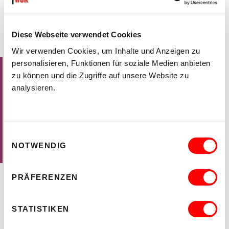
B
KUNST
BLAUZONE
Diese Webseite verwendet Cookies
JONATHAN QUINN
Wir verwenden Cookies, um Inhalte und Anzeigen zu
Vernissage
: Mittwoch, 14. Jänner 1998, 19.00 Uhr
personalisieren, Funktionen für soziale Medien anbieten
zu können und die Zugriffe auf unsere Website zu
analysieren.
Eintritt durch die schwere Türe der Kunsthalle Exnergasse:
Der Raum ist durch eine 27 m³ bluebox ersetzt worden.
Wände, Boden und Decke bestehen aus leicht zerlegbaren
Einwilligungsauswahl
Einzelteilen; das Licht fällt durch die Decke ein.
NOTWENDIG
Die Einheit wird nach dem Abbau anderweitig eingesetzt.
PRÄFERENZEN
FLYER
STATISTIKEN