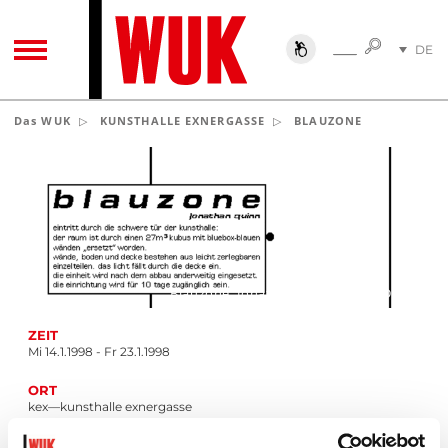
SUCHE
DE
SUCHE
TOGGLE NAVIGATION
EN
Das WUK
KUNSTHALLE EXNERGASSE
BLAUZONE
Blauzone, Jonathan Quinn 1998, Detail
ZEIT
Mi 14.1.1998 - Fr 23.1.1998
ORT
kex—kunsthalle exnergasse
EINGANG