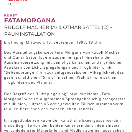
B
KUNST
FATAMORGANA
RUDOLF MACHER (A) & OTMAR SATTEL (D) -
RAUMINSTALLATION
Eröffnung: Mittwoch, 10. September 1997, 18 Uhr
Das Ausstellungskonzept Fata Morgana von Rudolf Macher
und Otmar Sattel ist ein Zusammenspiel innerhalb der
Auseinandersetzung mit den physikalischen und mythischen
Aspekten von Licht, Spiegelungen und Trugbildern, mit
"Seitensprüngen" hin zur zeitgenössischen Alltäglichkeit des
gesellschaftlichen "Sinns" in seinem Wahnsinn, in seinen
Trugbildern und Visionen.
Der Begriff der "Luftspiegelung" bzw. der Name „Fata
Morgana“ wird im allgemeinen Sprachgebrauch gleichgesetzt
mit Illusion, Luftschloß oder gewollten Täuschungsmanövern
in allen Bereichen des menschlichen Handels.
Im abgedunkelten Raum der Kunsthalle Exnergasse werden
diese Begriffe von den beiden Künstlern durch den Einsatz
verschiedenster Materialien und Medien zu einer poetischen