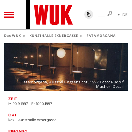
SUCHE
DE
SUCHE
TOGGLE NAVIGATION
EN
Das WUK
KUNSTHALLE EXNERGASSE
FATAMORGANA
Fatamorgana, Ausstellungsansicht, 1997 Foto: Rudolf
Macher, Detail
ZEIT
Mi 10.9.1997 - Fr 10.10.1997
ORT
kex—kunsthalle exnergasse
EINGANG