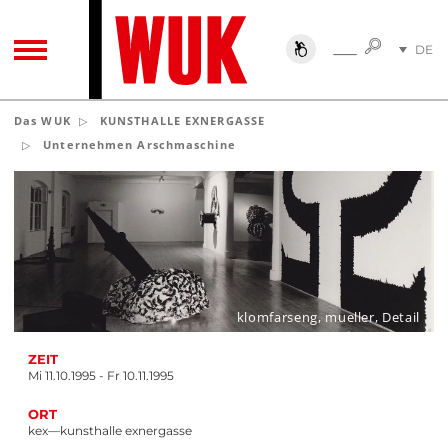
SUCHE
DE
SUCHE
TOGGLE NAVIGATION
EN
Das WUK
KUNSTHALLE EXNERGASSE
Unternehmen Arschmaschine
klomfarseng, mueller, Detail
ZEIT
Mi 11.10.1995 - Fr 10.11.1995
ORT
kex—kunsthalle exnergasse