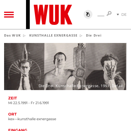
SUCHE
DE
SUCHE
TOGGLE NAVIGATION
EN
Das WUK
KUNSTHALLE EXNERGASSE
Die Drei
Die Drei, Kunsthalle Exnergasse, 1991, Detail
ZEIT
Mi 22.5.1991 - Fr 21.6.1991
ORT
kex—kunsthalle exnergasse
EINGANG