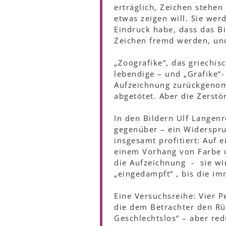
erträglich, Zeichen stehen
etwas zeigen will. Sie werd
Eindruck habe, dass das Bil
Zeichen fremd werden, und
„Zoografike“, das griechi
lebendige – und „Grafike“-
Aufzeichnung zurückgenomm
abgetötet. Aber die Zerstö
In den Bildern Ulf Langenr
gegenüber – ein Widerspru
insgesamt profitiert: Auf 
einem Vorhang von Farbe 
die Aufzeichnung - sie wi
„eingedampft“ , bis die im
Eine Versuchsreihe: Vier P
die dem Betrachter den Rüc
Geschlechtslos“ – aber redu