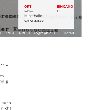
ORT
EINGANG
kex—
B
kunsthalle
exnergasse
F LANGHEINRICH, Biographie, 1990, Detail
ler –
es.
ndig
r auch
 nicht