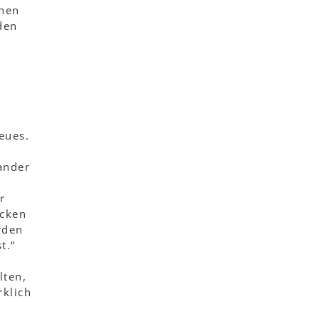
hnen
den
s
Neues.
ander
r
ecken
rden
t.“
lten,
rklich