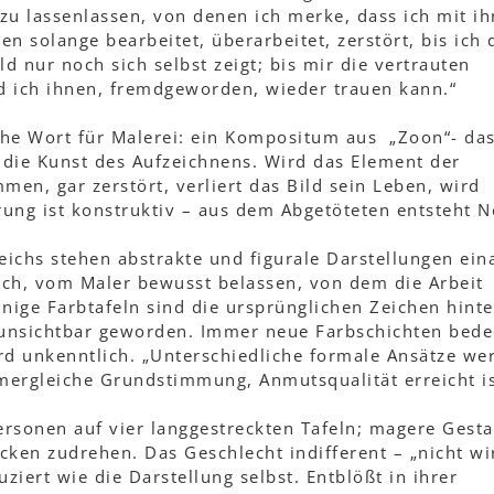
 zu lassenlassen, von denen ich merke, dass ich mit i
en solange bearbeitet, überarbeitet, zerstört, bis ich 
d nur noch sich selbst zeigt; bis mir die vertrauten
 ich ihnen, fremdgeworden, wieder trauen kann.“
sche Wort für Malerei: ein Kompositum aus „Zoon“- da
 die Kunst des Aufzeichnens. Wird das Element der
en, gar zerstört, verliert das Bild sein Leben, wird
rung ist konstruktiv – aus dem Abgetöteten entsteht 
eichs stehen abstrakte und figurale Darstellungen ein
ch, vom Maler bewusst belassen, von dem die Arbeit
einige Farbtafeln sind die ursprünglichen Zeichen hinte
unsichtbar geworden. Immer neue Farbschichten bed
rd unkenntlich. „Unterschiedliche formale Ansätze we
mergleiche Grundstimmung, Anmutsqualität erreicht is
ersonen auf vier langgestreckten Tafeln; magere Gesta
ken zudrehen. Das Geschlecht indifferent – „nicht wi
ziert wie die Darstellung selbst. Entblößt in ihrer