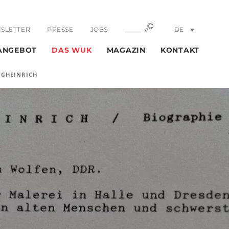
SUCHE
SUCHE
SLETTER
PRESSE
JOBS
DE
EN
ANGEBOT
DAS WUK
MAGAZIN
KONTAKT
NGHEINRICH