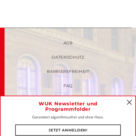
AGB
DATENSCHUTZ
BARRIEREFREIHEIT
FAQ
KINDER- UND JUGENDSCHUTZRICHTLINIEN
WUK Newsletter und
C
Programmfolder
MITGLIEDER-LOGIN
Garantiert algorithmusfrei und ohne Hass.
IMPRESSUM
JETZT ANMELDEN!