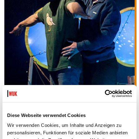
Diese Webseite verwendet Cookies
Wir verwenden Cookies, um Inhalte und Anzeigen zu
Jeder erfolgreiche Blockbuster braucht einen zweiten Teil, der
personalisieren, Funktionen für soziale Medien anbieten
den ersten versenkt. Das kann für das
Markus&Markus