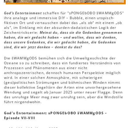
God’s Entertainment
schaffen für "sPONGEbOBO šWAMMgODS"
ihre analoge und immersive DIY – Bubble, einen utopisch-
fiktiven Ort und vertauschen dabei das „als ob“ mit einem „ob
als“, im Einklang mit der absurden-dadaistischen Logik der
Zeichentrickserie:
Meinst du, dass sie die Gedanken genommen
haben, die wir gedacht haben – und wollen, dass wir denken,
dass unsere Gedanken, die wir gedacht haben, die Gedanken
sind, die wir jetzt denken – denkst du das?
Die šWAMMgODS bemühen sich die Umweltgeschichte der
Ozeane so zu schreiben, dass ein fundiertes Verständnis von
Prozessen und Phänomenen aus einer nicht
anthropozentrischen, dennoch humanen Perspektive möglich
wird. In einer solchen Atmosphäre, mit schwierigen
(geo)politischen Strömungen und böhmischen Winden nimmt
dieser kollektive Segeltörn der Arten eine unvorhergesehene
Wendung und segelt ab Januar 2025 unter neuer Flagge. Denn
das unruhige Meer mag zwar unruhig sein, aber die Windstille
führt nirgendwohin.
God’s Entertainment: sPONGEbOBO šWAMMgODS –
Episode VII-VIII