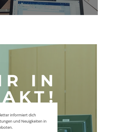
IR IN
AKT!
tter informiert dich
tungen und Neuigkeiten in
eboten.