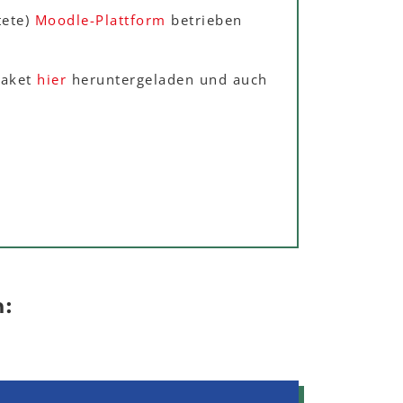
tete)
Moodle-Plattform
betrieben
paket
hier
heruntergeladen und auch
h: