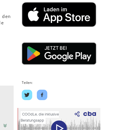
n den
le
Teilen:
Auf
Auf
Twitter
Facebook
teilen
teilen