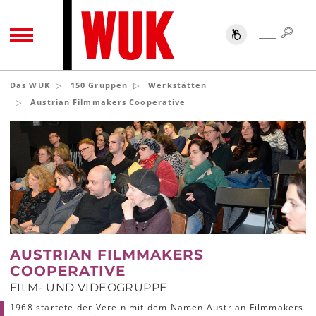
SUC
SUCHE
TOGGLE NAVIGATION
Das WUK
150 Gruppen
Werkstätten
Austrian Filmmakers Cooperative
AUSTRIAN FILMMAKERS
COOPERATIVE
FILM- UND VIDEOGRUPPE
1968 startete der Verein mit dem Namen Austrian Filmmakers