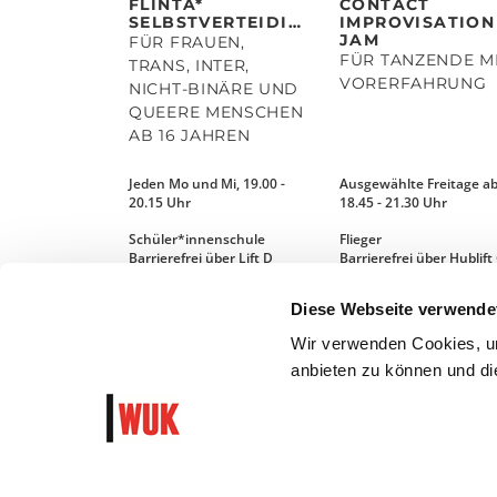
FLINTA*
CONTACT
SELBSTVERTEIDIGUNGSKURS
IMPROVISATION
JAM
FÜR FRAUEN,
FÜR TANZENDE M
TRANS, INTER,
VORERFAHRUNG
NICHT-BINÄRE UND
QUEERE MENSCHEN
AB 16 JAHREN
Jeden Mo und Mi, 19.00 -
Ausgewählte Freitage a
20.15 Uhr
18.45 - 21.30 Uhr
Schüler*innenschule
Flieger
Barrierefrei über Lift D
Barrierefrei über Hublift
Diese Webseite verwende
MEHR LESEN
MEHR LESEN
Wir verwenden Cookies, um
anbieten zu können und die