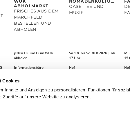
WUK
NOMADENKULTURZELT
ABHOLMARKT
OASE, TEE UND
D
FRISCHES AUS DEM
MUSIK
IT
MARCHFELD
BESTELLEN UND
ABHOLEN
b
jeden Di und Fr im WUK
Sa 1.8. bis So 30.8.2026 | ab
Mi 
abholen
17 Uhr
15.
 G
Informationsbüro
Hof
Hof
t Cookies
MEHR LESEN
MEHR LESEN
 Inhalte und Anzeigen zu personalisieren, Funktionen für sozia
 Zugriffe auf unsere Website zu analysieren.