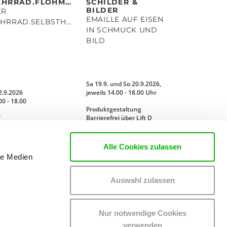
FAHRRAD.FLOHMARKT
SCHILDER &
BILDER
ER
EMAILLE AUF EISEN
FAHRRAD.SELBSTHILFE.WERKSTATT
IN SCHMUCK UND
BILD
Sa 19.9. und So 20.9.2026,
2.9.2026
jeweils 14.00 - 18.00 Uhr
00 - 18.00
Produktgestaltung
Barrierefrei über Lift D
MEHR LESEN
MEHR LESEN
Alle Cookies zulassen
le Medien
Auswahl zulassen
Nur notwendige Cookies
verwenden