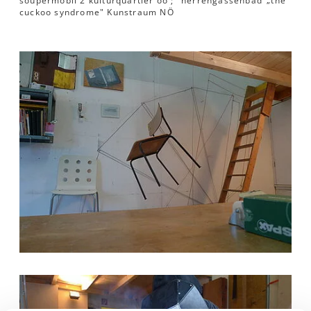
soupermobil 2 kulturquartier oö ; "herrengassenbad"„the
cuckoo syndrome" Kunstraum NÖ