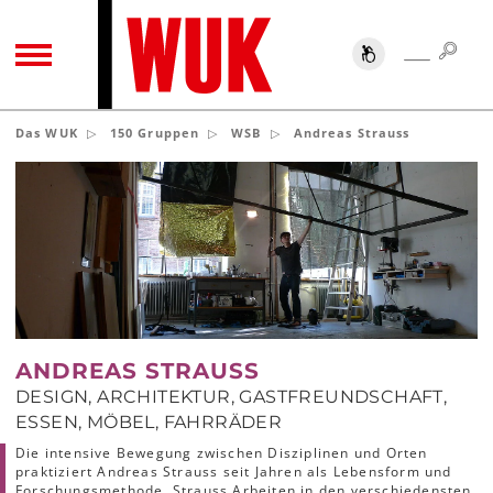
SUC
SUCHE
TOGGLE NAVIGATION
Das WUK
150 Gruppen
WSB
Andreas Strauss
ANDREAS STRAUSS
DESIGN, ARCHITEKTUR, GASTFREUNDSCHAFT,
ESSEN, MÖBEL, FAHRRÄDER
Die intensive Bewegung zwischen Disziplinen und Orten
praktiziert Andreas Strauss seit Jahren als Lebensform und
Forschungsmethode. Strauss Arbeiten in den verschiedensten