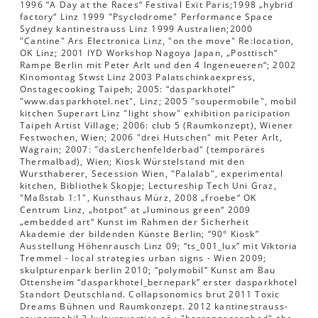
1996 “A Day at the Races“ Festival Exit Paris;1998 „hybrid
factory“ Linz 1999 "Psyclodrome" Performance Space
Sydney kantinestrauss Linz 1999 Australien;2000
"Cantine" Ars Electronica Linz, "on the move" Re:location,
OK Linz; 2001 IYD Workshop Nagoya Japan, „Posttisch“
Rampe Berlin mit Peter Arlt und den 4 Ingeneueren“; 2002
Kinomontag Stwst Linz 2003 Palatschinkaexpress,
Onstagecooking Taipeh; 2005: “dasparkhotel”
"www.dasparkhotel.net", Linz; 2005 "soupermobile", mobil
kitchen Superart Linz "light show" exhibition paricipation
Taipeh Artist Village; 2006: club 5 (Raumkonzept), Wiener
Festwochen, Wien; 2006 "drei Hutschen" mit Peter Arlt,
Wagrain; 2007: "dasLerchenfelderbad" (temporäres
Thermalbad), Wien; Kiosk Würstelstand mit den
Wursthaberer, Secession Wien, "Palalab", experimental
kitchen, Bibliothek Skopje; Lectureship Tech Uni Graz,
"Maßstab 1:1", Kunsthaus Mürz, 2008 „froebe“ OK
Centrum Linz, „hotpot“ at „luminous green“ 2009
„embedded art“ Kunst im Rahmen der Sicherheit
Akademie der bildenden Künste Berlin; “90° Kiosk”
Ausstellung Höhenrausch Linz 09; “ts_001_lux” mit Viktoria
Tremmel - local strategies urban signs - Wien 2009;
skulpturenpark berlin 2010; “polymobil” Kunst am Bau
Ottensheim “dasparkhotel_bernepark” erster dasparkhotel
Standort Deutschland. Collapsonomics brut 2011 Toxic
Dreams Bühnen und Raumkonzept. 2012 kantinestrauss-