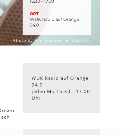
16.30 - 17.00
ORT
WUK Radio auf Orange
94.0
Photo by Eric Nopanen on Unsplash
WUK Radio auf Orange
94.0
jeden Mo 16.30 - 17.00
Uhr
Krisen
nach