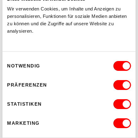
Wir verwenden Cookies, um Inhalte und Anzeigen zu
personalisieren, Funktionen für soziale Medien anbieten
zu können und die Zugriffe auf unsere Website zu
analysieren.
Einwilligungsauswahl
NOTWENDIG
PRÄFERENZEN
TICKETS
STATISTIKEN
Um die Vorstellung livestreamen zu können, wird ein
Computer oder ein Tablet sowie Strom und eine stabile
Internetverbindunge benötigt. Für den Livestream muss die
Software Zoom heruntergeladen und deren
MARKETING
Datenschutzerklärung
zugestimmt werden. Die Teilnahme
ist
kostenfrei
, es ist jedoch eine
Anmeldung