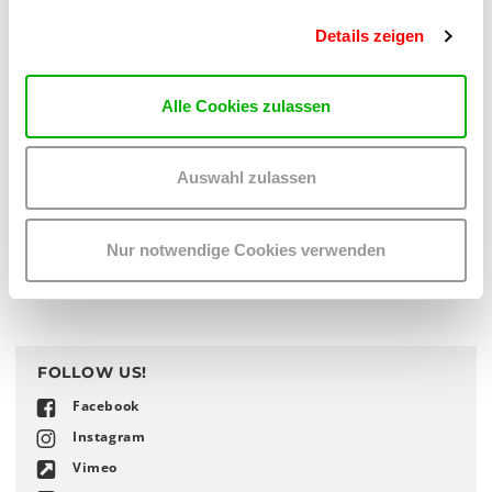
notwendig
:
anmeldung
@
outofthebox-now
.
de
Details zeigen
Alle Cookies zulassen
Auswahl zulassen
Nur notwendige Cookies verwenden
Uns unterstützen : an's WUK spenden!
FOLLOW US!
Facebook
Instagram
Vimeo