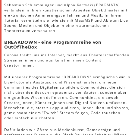
Sebastian Schlemminger und Alpha Kartsaki (PRAGMATA)
verbinden in ihren künstlerischen Arbeiten Objekttheater mit
elektronischen Animierungsverfahren und Musik. In ihrem
Tutorial vermitteln sie, wie sie mit Max/MSP und Ableton Live
Sound, Medien und Objekte in einem automatischen
Theaterraum verschalten.
BREAKDOWN - eine Programmreihe von
OutOfTheBox
Corona treibt uns ins Internet, macht aus Theaterschaffenden
Streamer_innen und aus Künstler_innen Content
Creator_innen.
Mit unserer Programmreihe "BREAKDOWN" ermöglichen wir in
Live-Tutorials Austausch und Wissenstransfer, um neue
Communities des Digitalen zu bilden: Communities, die sich
nicht über den Besuch repräsentativer Bauten, sondern über
ein geteiltes Wissen definieren. Communities, die sowohl
Creator_innen, Künstler_innen und Digital Natives umfassen.
Menschen, die, statt zu applaudieren, lieber liken und sharen,
gemeinsam einem “Twitch” Stream folgen, Code tauschen
oder einfach nur chatten.
Dafür laden wir Gäste aus Medienkunst, Gamedesign und
performativer Kunst ein, die Black Box ihrer Arbeit zu öffnen.