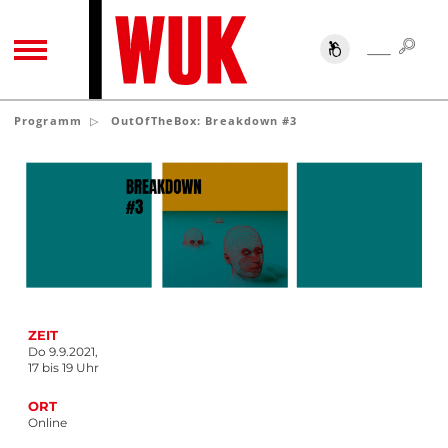
SUC
SUCHE
TOGGLE NAVIGATION
Programm
OutOfTheBox: Breakdown #3
© Ricardo Gehn
ZEIT
Do 9.9.2021,
17 bis 19 Uhr
ORT
Online