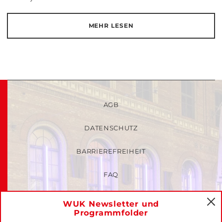
MEHR LESEN
AGB
DATENSCHUTZ
BARRIEREFREIHEIT
FAQ
KINDER- UND JUGENDSCHUTZRICHTLINIEN
WUK Newsletter und
C
Programmfolder
MITGLIEDER-LOGIN