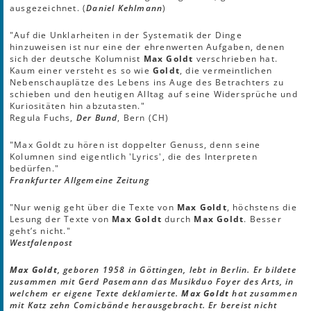
ausgezeichnet. (
Daniel Kehlmann
)
"Auf die Unklarheiten in der Systematik der Dinge
hinzuweisen ist nur eine der ehrenwerten Aufgaben, denen
sich der deutsche Kolumnist
Max Goldt
verschrieben hat.
Kaum einer versteht es so wie
Goldt
, die vermeintlichen
Nebenschauplätze des Lebens ins Auge des Betrachters zu
schieben und den heutigen Alltag auf seine Widersprüche und
Kuriositäten hin abzutasten."
Regula Fuchs,
Der Bund
, Bern (CH)
"Max Goldt zu hören ist doppelter Genuss, denn seine
Kolumnen sind eigentlich 'Lyrics', die des Interpreten
bedürfen."
Frankfurter Allgemeine Zeitung
"Nur wenig geht über die Texte von
Max Goldt
, höchstens die
Lesung der Texte von
Max Goldt
durch
Max Goldt
. Besser
geht’s nicht."
Westfalenpost
Max Goldt
, geboren 1958 in Göttingen, lebt in Berlin. Er bildete
zusammen mit Gerd Pasemann das Musikduo Foyer des Arts, in
welchem er eigene Texte deklamierte.
Max Goldt
hat zusammen
mit Katz zehn Comicbände herausgebracht. Er bereist nicht