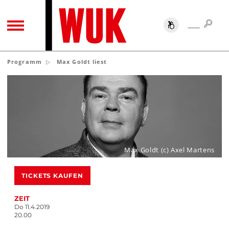
SUC
SUCHE
TOGGLE NAVIGATION
Programm
Max Goldt liest
Max Goldt (c) Axel Martens
TICKETS KAUFEN
ZEIT
Do 11.4.2019
20.00