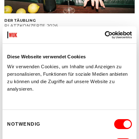
DER TÄUBLING
PLATZKONZERTE 2026
Di 11.8.2026
20.30
Hof
Diese Webseite verwendet Cookies
MEHR LESEN
Wir verwenden Cookies, um Inhalte und Anzeigen zu
personalisieren, Funktionen für soziale Medien anbieten
zu können und die Zugriffe auf unsere Website zu
analysieren.
Einwilligungsauswahl
NOTWENDIG