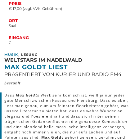
PREIS
€ 17,00 (zzgl. VVK-Gebühren)
ORT
Saal
EINGANG
C
,
MUSIK
LESUNG
WELTSTARS IM NADELWALD
MAX GOLDT LIEST
PRÄSENTIERT VON KURIER UND RADIO FM4
bestuhlt
Dass
Max Goldt
s Werk sehr komisch ist, weiß ja nun jeder
gute Mensch zwischen Passau und Flensburg. Dass es aber,
liest man genau, zum am feinsten Gearbeiteten gehört, was
unsere Literatur zu bieten hat, dass es wahre Wunder an
Eleganz und Poesie enthält und dass sich hinter seinen
trügerischen Gedankenfluchten die genaueste Komposition
und eine blendend helle moralische Intelligenz verbergen,
entgeht noch immer vielen, die nur aufs Lachen und auf
Pointen aus sind.
Max Goldt
gehört gelesen, gerühmt und