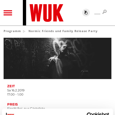
SUC
SUCHE
TOGGLE NAVIGATION
Programm
Normic Friends und Family Release Party
ZEIT
Sa 16.2.2019
17.00 - 1.00
PREIS
Einritt frei, nur Gästeliste