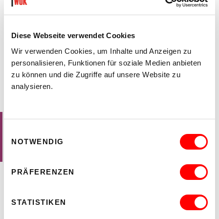
ORT
Initiativenräume
EINGANG
Diese Webseite verwendet Cookies
F
Wir verwenden Cookies, um Inhalte und Anzeigen zu
,
ZUSAMMEN & LEBEN
PARTY
personalisieren, Funktionen für soziale Medien anbieten
MODE
zu können und die Zugriffe auf unsere Website zu
NORMIC FRIENDS UND FAMILY
analysieren.
RELEASE PARTY
PRÄSENTATION DER ZWEITEN KOLLEKTION
Das junge kreative Kleidungsmarke Normic präsentiert seine
zweite Production und lädt Freunde und Familie zur Release
Einwilligungsauswahl
Party ein. Normic hat sich aus der Wiener Fortgeh Szene
entwickelt und ist aus der Community entstanden. Es ist dabei
NOTWENDIG
nicht gewinnorientiert, sondern will eine alternative zu den
gewöhnlichen Highfashion Brands bieten.
PRÄFERENZEN
KONTAKT
STATISTIKEN
info
@
normic
.
at