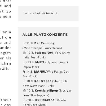
n dort
t und
rt! So
Barrierefreiheit im WUK
einem
Rania
ALLE PLATZKONZERTE
uf die
ge und
Di 11.8.
Der Täubling
nander
(Misanthropic Touretterap)
agtes
Mi 12.8.
Paloma 004
(Very Shiny
Indie Post-Punk)
er als
Do 13.8.
Mel*E
(Hypnotic Avant
lichen
Impro-Jazz)
räfte-
Fr 14.8.
MANUL
(Wild Pallas Cat
Post-Rock)
Di 18.8.
Rolltreppe
(Shambolic
New Wave Post-Punk)
Mi 19.8.
Koeniglollipop
(Nuclear
Free Hip-Hop Jazz)
ernen:
Do 20.8.
Bull Nakano
(Mental
er das
Hard Core Metal)