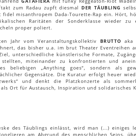
 während
GATAFIERA
mit funky Reggeaton-Riot Wadel
uftakt zum Radau zupft diesmal
DER TÄUBLING
selbs
 fidel misanthropem Dada-Tourette-Rap ein. Hört, hö
kalischen Raritäten der Sonderklasse wieder zu 
cheln proper poliert.
ten Jahr vom Veranstaltungskollektiv
BRUTTO
aka 
nert, das bisher u.a. im brut Theater Eventreihen a
iel, unterschiedliche künstlerische Formate, Zugän
stellten, miteinander zu konfrontierten und anei
es beliebigen „Anything goes“, sondern als gew
hlicher Gegensätze. Die Kuratur erfolgt heuer wied
tzwerks“ und denkt die Platzkonzerte als sommer
als Ort für Austausch, Inspiration und solidarisches K
e des Täublings einlässt, wird man (...) einiges l
Jonglieren am Abgrund des menschlichen Seins, üb