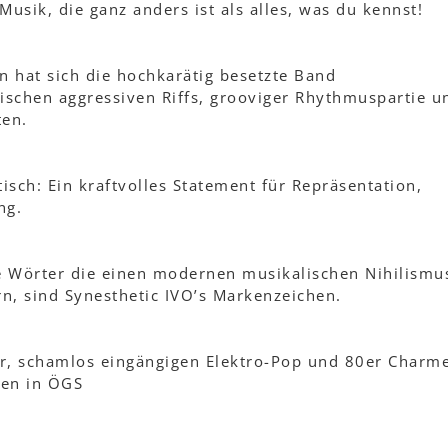
Musik, die ganz anders ist als alles, was du kennst!
n hat sich die hochkarätig besetzte Band
chen aggressiven Riffs, grooviger Rhythmuspartie u
ten.
tisch: Ein kraftvolles Statement für Repräsentation,
ng.
e Wörter die einen modernen musikalischen Nihilismu
rn, sind Synesthetic IVO’s Markenzeichen.
tzer, schamlos eingängigen Elektro-Pop und 80er Charm
den in ÖGS