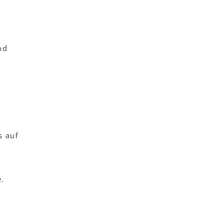
nd
s auf
e.