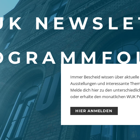
K NEWSLE
OGRAMMFO
Immer Bescheid wissen über aktuelle
Ausstellungen und interessante The
Melde dich hier zu den unterschiedl
oder erhalte den monatlichen WUK P
HIER ANMELDEN