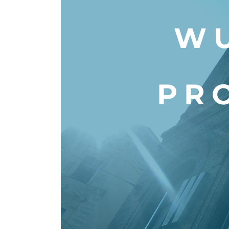
WU
PR