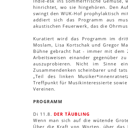
Indie-esk ins sommerfrische Gemüse,
hinrichtet, wo sie hingehören. Den A
swingt den WUK-Hof prophylaktisch mit
addiert sich das Programm aus musi
akustischen Feuerwerk, das die Ohrmus
Kuratiert wird das Programm im drit
Moslam, Lisa Kortschak und Gregor Mah
Bühne gebracht hat - immer mit dem Z
Arbeitsweisen einander gegenüber zu 
auszuprobieren. Nicht im Sinne ein
Zusammendenken scheinbarer und tatsäc
„Teil des linken Musiker*innenratne
Treffpunkt für Musikinteressierte sowie 
Vereinen.
PROGRAMM
Di 11.8.
DER TÄUBLING
Wenn man sich auf die wütende Grotesk
Über die Kraft von Worten, über das 