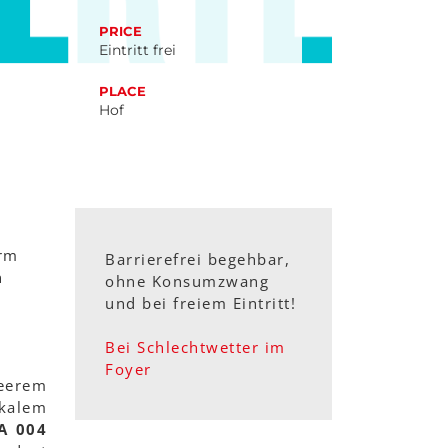
PRICE
Eintritt frei
PLACE
Hof
arm
Barrierefrei begehbar,
n
ohne Konsumzwang
und bei freiem Eintritt!
Bei Schlechtwetter im
Foyer
ueerem
kalem
A 004