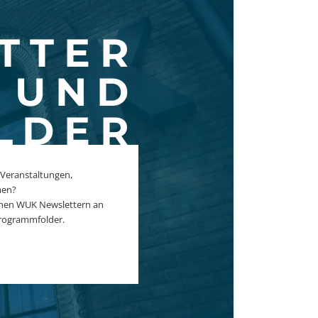
TTER
UND
LDER
 Veranstaltungen,
men?
ichen WUK Newslettern an
rogrammfolder.