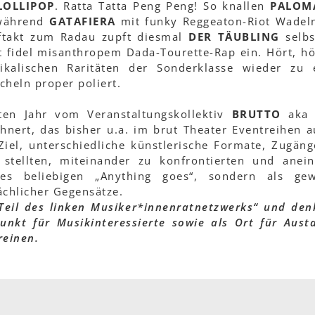
LOLLIPOP
. Ratta Tatta Peng Peng! So knallen
PALOM
 während
GATAFIERA
mit funky Reggeaton-Riot Wadel
uftakt zum Radau zupft diesmal
DER TÄUBLING
selbs
 fidel misanthropem Dada-Tourette-Rap ein. Hört, hö
kalischen Raritäten der Sonderklasse wieder zu 
cheln proper poliert.
ten Jahr vom Veranstaltungskollektiv
BRUTTO
aka 
nert, das bisher u.a. im brut Theater Eventreihen a
iel, unterschiedliche künstlerische Formate, Zugän
stellten, miteinander zu konfrontierten und anei
es beliebigen „Anything goes“, sondern als gew
chlicher Gegensätze.
„Teil des linken Musiker*innenratnetzwerks“ und den
unkt für Musikinteressierte sowie als Ort für Aust
reinen.