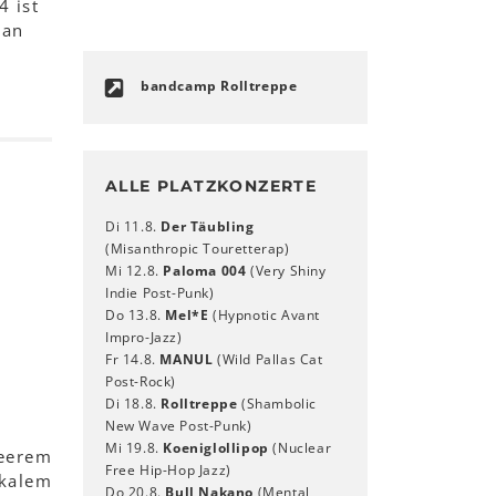
4 ist
ban
bandcamp Rolltreppe
ALLE PLATZKONZERTE
Di 11.8.
Der Täubling
(Misanthropic Touretterap)
Mi 12.8.
Paloma 004
(Very Shiny
Indie Post-Punk)
Do 13.8.
Mel*E
(Hypnotic Avant
Impro-Jazz)
Fr 14.8.
MANUL
(Wild Pallas Cat
Post-Rock)
Di 18.8.
Rolltreppe
(Shambolic
New Wave Post-Punk)
Mi 19.8.
Koeniglollipop
(Nuclear
ueerem
Free Hip-Hop Jazz)
kalem
Do 20.8.
Bull Nakano
(Mental