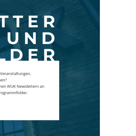
TTER
UND
LDER
 Veranstaltungen,
men?
ichen WUK Newslettern an
rogrammfolder.