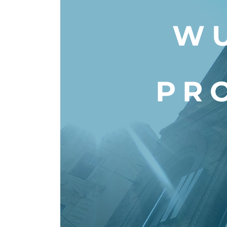
WU
PR