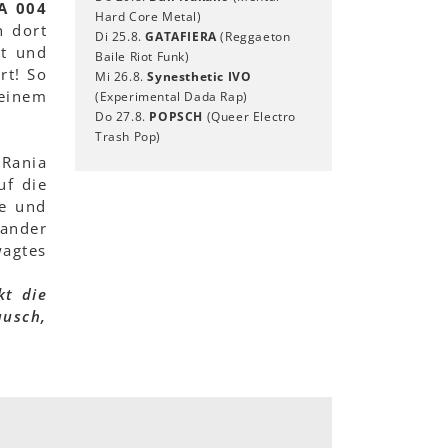
A 004
Hard Core Metal)
n dort
Di 25.8.
GATAFIERA
(Reggaeton
t und
Baile Riot Funk)
rt! So
Mi 26.8.
Synesthetic IVO
einem
(Experimental Dada Rap)
Do 27.8.
POPSCH
(Queer Electro
Trash Pop)
Rania
uf die
ge und
nander
agtes
kt die
ausch,