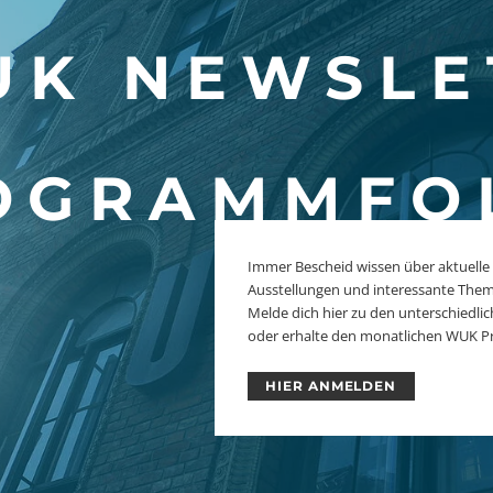
K NEWSLE
OGRAMMFO
Immer Bescheid wissen über aktuelle
Ausstellungen und interessante The
Melde dich hier zu den unterschiedl
oder erhalte den monatlichen WUK P
HIER ANMELDEN